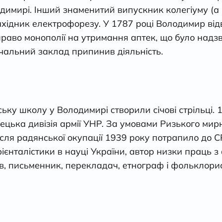
лодимирі. Інший знаменитий випускник колегіуму (а
ахідник електрофорезу. У 1787 році Володимир від
 право монополії на утримання аптек, що було над
чальний заклад припинив діяльність.
ську школу у Володимирі створили січові стрільці. 
ецька дивізія армії УНР. За умовами Ризького мир
після радянської окупації 1939 року потрапило до 
талістики в науці України, автор низки праць з філ
в, письменник, перекладач, етнограф і фольклорис