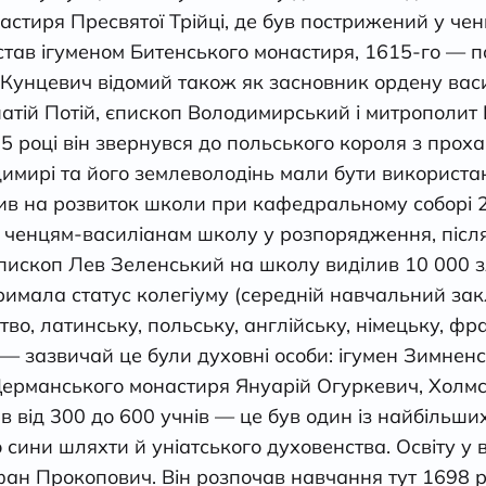
астиря Пресвятої Трійці, де був пострижений у ченц
 став ігуменом Битенського монастиря, 1615-го — 
. Кунцевич відомий також як засновник ордену вас
атій Потій, єпископ Володимирський і митрополит 
5 році він звернувся до польського короля з проха
димирі та його землеволодінь мали бути використа
лив на розвиток школи при кафедральному соборі 2
енцям-василіанам школу у розпорядження, після то
пископ Лев Зеленський на школу виділив 10 000 зло
тримала статус колегіуму (середній навчальний закл
во, латинську, польську, англійську, німецьку, фр
— зазвичай це були духовні особи: ігумен Зимненс
Дерманського монастиря Януарій Огуркевич, Холм
ав від 300 до 600 учнів — це був один із найбільш
сини шляхти й уніатського духовенства. Освіту у 
ан Прокопович. Він розпочав навчання тут 1698 р