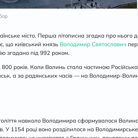
бор
нське місто. Перша літописна згадка про нього да
ує, що київський князь
Володимир Святославич
пере
ю згадано під 992 роком.
 800 років. Коли Волинь стала частиною Російської 
к, а за радянських часів — на Володимир-Волинс
століття навколо Володимира сформувалося Волинсь
 У 1154 році воно розділилося на Володимирське 
лодимирське князівство з Галицьким, поклавши по