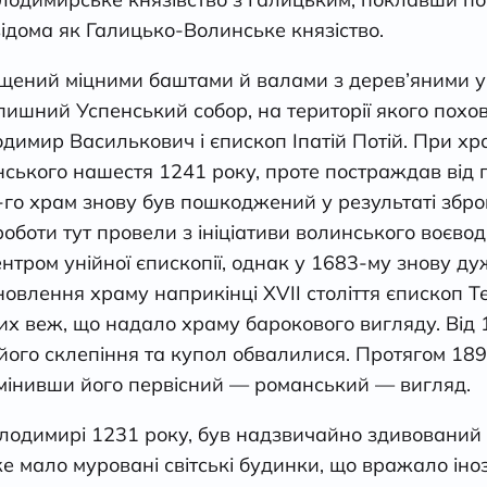
відома як Галицько-Волинське князіство.
щений міцними баштами й валами з дерев’яними ук
 пишний Успенський собор, на території якого похов
димир Василькович і єпископ Іпатій Потій. При хр
инського нашестя 1241 року, проте постраждав від 
5-го храм знову був пошкоджений у результаті збр
роботи тут провели з ініціативи волинського воєв
ентром унійної єпископії, однак у 1683-му знову д
дновлення храму наприкінці XVII століття єпископ Т
их веж, що надало храму барокового вигляду. Від
тя його склепіння та купол обвалилися. Протягом 1
 змінивши його первісний — романський — вигляд.
лодимирі 1231 року, був надзвичайно здивований п
вже мало муровані світські будинки, що вражало іно