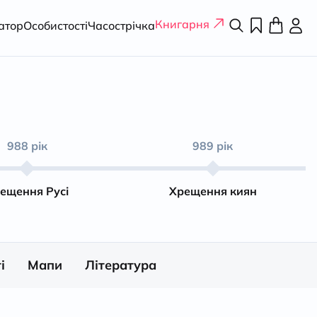
Книгарня
атор
Особистості
Часострічка
988 рік
989 рік
ещення Русі
Хрещення киян
і
Мапи
Література