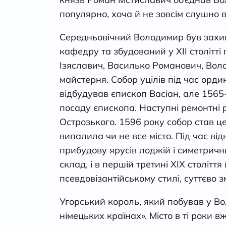
популярно, хоча й не зовсім слушно 
Середньовічний Володимир був захи
кафедру та збудований у ХІІ столітті
Ізяславич, Василько Романович, Воло
майстерня. Собор уцілів під час орд
відбудував єпископ Васіан, але 156
посаду єпископа. Наступні ремонтні 
Острозького. 1596 року собор став ц
випалила чи не все місто. Під час ві
прибудову ярусів лоджій і симетричн
склад, і в першій третині ХІХ століт
псевдовізантійському стилі, суттєво
Угорський король, який побував у Во
німецьких країнах». Місто в ті роки 