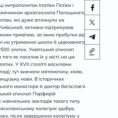
і митрополитом Іпатієм Потієм і
помічником архієпископа Полоцького,
иліан, які дуже вплинули на
Київський, активно підтримував
нням привілею, за яким прибутки від
ні на утримання школи й церковного
500 злотих. Уніатський єпископ
го як поселив їх у місті; на цю
тих. У XVII столітті василіани
ад); тут вивчали математику, хімію,
анцузьку мови. В історичних
ького монастиря й доктор богослов’я
ський єпископ Порфирій
их навчальних закладів такого типу
василіанському колегіумі здобув,
оку, після завершення колегіуму у