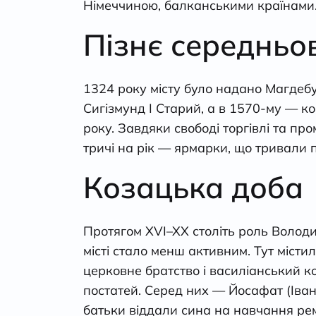
Німеччиною, балканськими країнами.
Пізнє середньо
1324 року місту було надано Магдебу
Сигізмунд І Старий, а в 1570-му — к
року. Завдяки свободі торгівлі та про
тричі на рік — ярмарки, що тривали п
Козацька доба
Протягом ХVІ–ХХ століть роль Володи
місті стало менш активним. Тут міст
церковне братство і василіанський к
постатей. Серед них — Йосафат (Іван)
батьки віддали сина на навчання ре