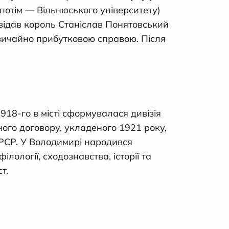
 потім — Вільнюського університету)
відав король Станіслав Понятовський
звичайно прибутковою справою. Після
1918-го в місті сформувалася дивізія
ного договору, укладеного 1921 року,
СРСР. У Володимирі народився
ології, сходознавства, історії та
т.