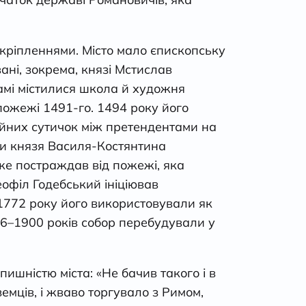
ріпленнями. Місто мало єпископську
ані, зокрема, князі Мстислав
амі містилися школа й художня
пожежі 1491-го. 1494 року його
ойних сутичок між претендентами на
оди князя Василя-Костянтина
уже постраждав від пожежі, яка
еофіл Годебський ініціював
 1772 року його використовували як
896–1900 років собор перебудували у
ишністю міста: «Не бачив такого і в
земців, і жваво торгувало з Римом,