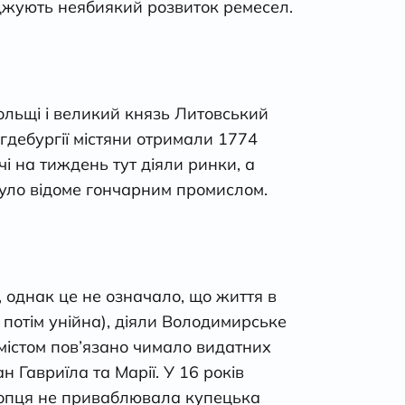
рджують неябиякий розвиток ремесел.
ольщі і великий князь Литовський
гдебургії містяни отримали 1774
чі на тиждень тут діяли ринки, а
 було відоме гончарним промислом.
 однак це не означало, що життя в
 потім унійна), діяли Володимирське
 містом пов’язано чимало видатних
 Гавриїла та Марії. У 16 років
лопця не приваблювала купецька