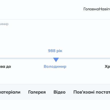
Головна
Навіг
димир
988 рік
ава до
Володимир
Хр
матеріали
Галерея
Відео
Пов’язані постат