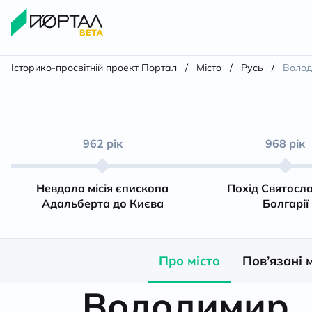
Історико-просвітній проект Портал
/
Місто
/
Русь
/
Воло
962 рік
968 рік
Невдала місія єпископа
Похід Святосл
Адальберта до Києва
Болгарії
Про місто
Пов’язані 
Володимир