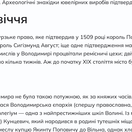
 Археологічні знахідки ювелірних виробів підтве
віччя
рзьке право, яке підтвердив у 1509 році король П
ороль Сигізмунд Август; іще одне підтвердження ма
мислів у Володимирі процвітали ремісничі цехи; дві
о кілька тижнів. Аж до початку ХІХ століття місто
мира не була такою потужною, як за княжих часів,
илася Володимирська єпархія (спершу православна,
олегіум — одна з найпрестижніших шкіл Волині. Із
 Кунцевич, який народився в родині тутешніх міщан
меслу купцю Якинту Поповичу до Вільна, однак х