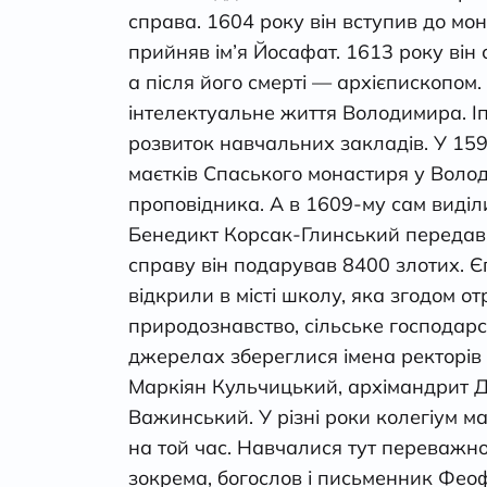
справа. 1604 року він вступив до мон
прийняв ім’я Йосафат. 1613 року він
а після його смерті — архієпископом
інтелектуальне життя Володимира. Іп
розвиток навчальних закладів. У 159
маєтків Спаського монастиря у Воло
проповідника. А в 1609-му сам виді
Бенедикт Корсак-Глинський передав ч
справу він подарував 8400 злотих. Є
відкрили в місті школу, яка згодом о
природознавство, сільське господарст
джерелах збереглися імена ректорів 
Маркіян Кульчицький, архімандрит 
Важинський. У різні роки колегіум м
на той час. Навчалися тут переважно 
зокрема, богослов і письменник Феоф