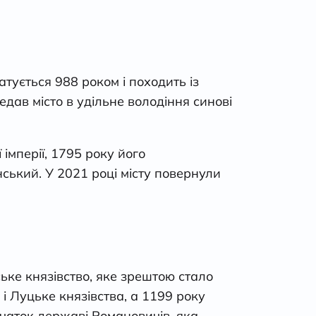
тується 988 роком і походить із
дав місто в удільне володіння синові
імперії, 1795 року його
ький. У 2021 році місту повернули
ке князівство, яке зрештою стало
і Луцьке князівства, а 1199 року
чаток державі Романовичів, яка