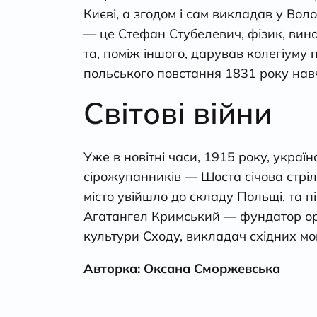
Києві, а згодом і сам викладав у Во
— це Стефан Стубелевич, фізик, вин
та, поміж іншого, дарував колегіуму
польського повстання 1831 року нав
Світові війни
Уже в новітні часи, 1915 року, україн
сірожупанників — Шоста січова стріл
місто увійшло до складу Польщі, та 
Агатангел Кримський — фундатор орієн
культури Сходу, викладач східних мо
Авторка: Оксана Сморжевська