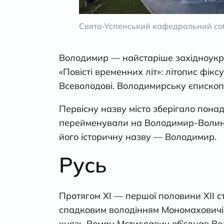
Свято-Успенський кафедральний со
Володимир — найстаріше західноукраї
«Повісті временних літ»: літопис фікс
Всеволодові. Володимирську єпископі
Первісну назву місто зберігало понад
перейменували на Володимир-Волинсь
його історичну назву — Володимир.
Русь
Протягом ХІ — першої половини ХІІ 
спадковим володінням Мономаховичів.
князь Роман Мстиславич об’єднав Во