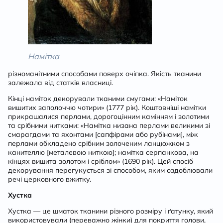
Намітка
різноманітними способами поверх очіпка. Якість тканини
залежала від статків власниці.
Кінці наміток декорували тканими смугами: «Наміток
вишитих заполоччю чотири» (1777 рік). Коштовніші намітки
прикрашалися перлами, дорогоцінним камінням і золотими
та срібними нитками: «Намітка низана перлами великими зі
смарагдами та яхонтами [сапфірами або рубінами], між
перлами обкладено срібним золоченим ланцюжком з
канителлю [металевою ниткою]; намітка серпанкова, на
кінцях вишита золотом і сріблом» (1690 рік). Цей спосіб
декорування перегукується зі способом, яким оздоблювали
речі церковного вжитку.
Хустка
Хустка — це шматок тканини різного розміру і ґатунку, який
використовували (переважно жінки) для покриття голови,