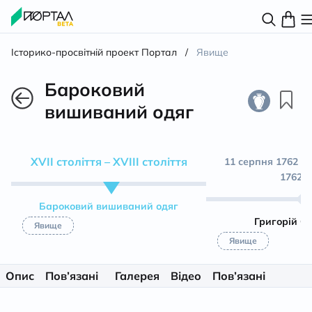
Історико-просвітній проект Портал
/
Явище
Бароковий
вишиваний одяг
XVII століття – XVIII століття
11 серпня 1762 ро
1762 р
Бароковий вишиваний одяг
Григорій С
Явище
Явище
Опис
Пов’язані
Галерея
Відео
Пов’язані
матеріали
особистості