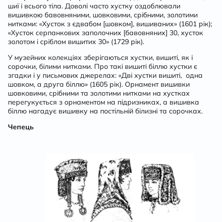
шиї і всього тіла. Доволі часто хустку оздоблювали
вишивкою бавовняними, шовковими, срібними, золотими
нитками: «Хусток з єдвабом [шовком], вишиваних» (1601 рік);
«Хусток серпанкових заполочних [бавовняних] 30, хусток
золотом і сріблом вишитих 30» (1729 рік).
У музейних колекціях зберігаються хустки, вишиті, як і
сорочки, білими нитками. Про такі вишиті біллю хустки є
згадки і у письмових джерелах: «Дві хустки вишиті, одна
шовком, а друга біллю» (1605 рік). Орнамент вишивки
шовковими, срібними та золотими нитками на хустках
перегукується з орнаментом на підризниках, а вишивка
біллю нагадує вишивку на постільній білизні та сорочках.
Чепець