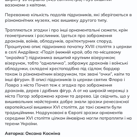
вазонами з квітами.
Переважна кількість подолів підризників, які зберігаються в
різноманітних музеях, має вишивку другого типу.
Трапляються згадки і про інші орнаментальні сюжети, крім
геометричних і рослинних. Ідеться про зображення
драконів, воїнів, обладунків, архітектурних споруд.
Процитуємо опис підризника початку XVIII століття з церкви
в селі Андріївка: «Поділ (нижній край, або по-місцевому
“окрайка”) підризника вишитий крупним візерунком;
візерунок, тобто “одноличка”, зображує драконів і воїнські
обладунки, складені хрестоподібно під сідлом; бордюр
також із різноманітним візерунком, так звані “очки”, квіти та
інші фігури». В описі підризників із церкви святих Флора і
Лавра з міста Почеп теж є згадка про зображення
драконів, дерев і дрібних фігур. А от на широкій мережці з
міста Погар зображено храми та дерева. Це свідчить, що у
вишивальних майстернях добре знали зразки ренесансної
європейської вишивки XVI століття, де такі сюжети були
традиційними. Надруковані в Європі зразки орнаментів
середини XVI століття цілком ймовірно могли потрапляти і на
терени України.
Авторка: Оксана Косміна