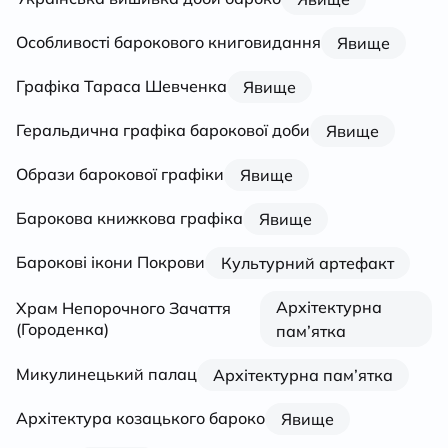
Особливості барокового книговидання
Явище
Графіка Тараса Шевченка
Явище
Геральдична графіка барокової доби
Явище
Образи барокової графіки
Явище
Барокова книжкова графіка
Явище
Барокові ікони Покрови
Культурний артефакт
Архітектурна
Храм Непорочного Зачаття
(Городенка)
пам’ятка
Микулинецький палац
Архітектурна пам’ятка
Архітектура козацького бароко
Явище