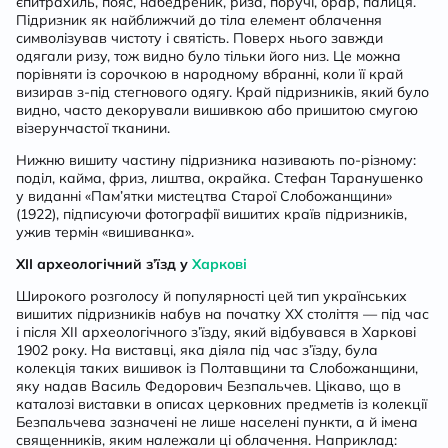
єпитрахиль, пояс, набедреник, риза, поручі, орар, палиця.
Підризник як найближчий до тіла елемент облачення
символізував чистоту і святість. Поверх нього завжди
одягали ризу, тож видно було тільки його низ. Це можна
порівняти із сорочкою в народному вбранні, коли її край
визирав з-під стегнового одягу. Край підризників, який було
видно, часто декорували вишивкою або пришитою смугою
візерунчастої тканини.
Нижню вишиту частину підризника називають по-різному:
поділ, кайма, фриз, лиштва, окрайка. Стефан Таранушенко
у виданні «Пам’ятки мистецтва Старої Слобожанщини»
(1922), підписуючи фотографії вишитих країв підризників,
ужив термін «вишиванка».
ХІІ археологічний з’їзд у
Харкові
Широкого розголосу й популярності цей тип українських
вишитих підризників набув на початку XX століття — під час
і після XII археологічного з’їзду, який відбувався в Харкові
1902 року. На виставці, яка діяла під час з’їзду, була
колекція таких вишивок із Полтавщини та Слобожанщини,
яку надав Василь Федорович Безпальчев. Цікаво, що в
каталозі виставки в описах церковних предметів із колекції
Безпальчева зазначені не лише населені пункти, а й імена
священників, яким належали ці облачення. Наприклад: