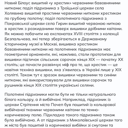
Новий Білоус вишитий «у хрестик» червоними бавовняними
нитками; поділ підризника з Троїцької церкви села
Холявина вишитий простими червоними нитками хрестиком
по грубому полотну; поділ полотняного підризника з
Покровської церкви села Гирин вишитий червоною ниткою
в хрестик з розкиданими поверх вишивки дрібними квітами.
Як можна побачити на експонатах XVIII століття з колекції
Безпальчева, які тепер зберігаються в Державному
історичному музеї в Москві, вишивка хрестиком
бавовняними нитками на полотняних підризниках має
геометричні орнаменти, які, можливо, стали прототипом для
вишивки підтичок сільських сорочок кінця XIX — початку XX
століть; це почасти розвінчує міф про те, що хрестик — це
новітня техніка вишивки, яка з’явилась в Україні лише у XIX
столітті. Також тут є зразок вишивки червоними та синіми
нитками, які використовували для вишивки сорочок та
рушників кінця XIX століття українські селяни.
Полотняні підризники могли бути не тільки натурального
білого кольору, а й вибійчані. Наприклад, підризник із
церкви Стрітення міста Почеп був пошитий із кольорової
вибійчаної тканини червоними квітами по темно-
коричневому полю. Підкладка такого підризника також
була вибійчана. А от підризник з Миколаївської церкви того
ж міста був пошитий із коричневої вибійки зі смугами та