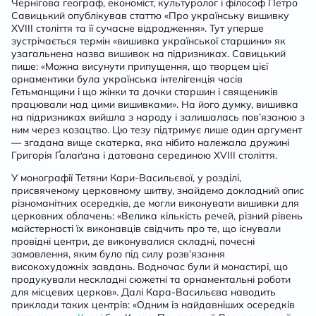
Чернігова географ, економіст, культуролог і філософ Петро
Савицький опублікував статтю «Про українську вишивку
XVIII століття та її сучасне відродження». Тут уперше
зустрічається термін «вишивка української старшини» як
узагальнена назва вишивок на підризниках. Савицький
пише: «Можна висунути припущення, що творцем цієї
орнаментики була українська інтелігенція часів
Гетьманщини і що жінки та дочки старшин і священиків
працювали над цими вишивками». На його думку, вишивка
на підризниках вийшла з народу і залишалась пов’язаною з
ним через козацтво. Цю тезу підтримує лише один аргумент
— згадана вище скатерка, яка нібито належала дружині
Григорія Ґалаґана і датована серединою XVIII століття.
У монографії Тетяни Кари-Васильєвої, у розділі,
присвяченому церковному шитву, знайдемо докладний опис
різноманітних осередків, де могли виконувати вишивки для
церковних облачень: «Велика кількість речей, різний рівень
майстерності їх виконавців свідчить про те, що існували
провідні центри, де виконувалися складні, почесні
замовлення, яким було під силу розв’язання
високохудожніх завдань. Водночас були й монастирі, що
продукували нескладні сюжетні та орнаментальні роботи
для місцевих церков». Далі Кара-Васильєва наводить
приклади таких центрів: «Одним із найдавніших осередків