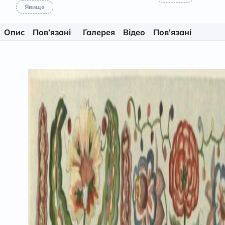
Явище
Опис
Пов’язані
Галерея
Відео
Пов’язані
матеріали
особистості