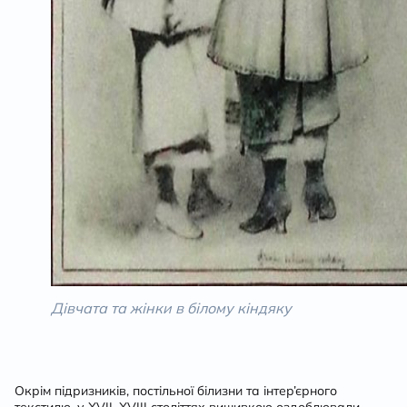
Дівчата та жінки в білому кіндяку
Окрім підризників, постільної білизни та інтер’єрного