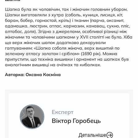
Шапка була як чоловічим, так і жіночим головним убором.
Шапки виготовляли з хутра (соболь, куниця, лисиця, кіт,
баран, бобер, горностай, кріль) і тканин (парча, оксамит,
адамашка, люстрин, атлас, кармазин, канавац, сукно, пліс,
алтабас, доля). Згідно з джерелами, особливої різниці між
жіночими та чоловічими шапками у XVII столітті не було. Хіба
що верх жіночих шапок додатково декорували
гаптуванням: «Шапка соболя жіноча, верх вишитий по
зеленому атласу золотом і сріблом» (1690 рік). Можна
припустити, що техніка вишивки і орнамент на шапках був
аналогічним вишивці на очіпках та кибалках.
Авторка: Оксана Косміна
Експерт
Віктор Горобець
Детальніше