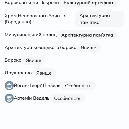
Барокові ікони Покрови
Культурний артефакт
Архітектурна
Храм Непорочного Зачаття
(Городенка)
пам’ятка
Микулинецький палац
Архітектурна пам’ятка
Архітектура козацького бароко
Явище
Бароко
Явище
Друкарство
Явище
Йоган-Ґеорґ Пінзель
Особистість
Артемій Ведель
Особистість