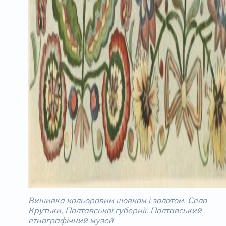
Вишивка кольоровим шовком і золотом. Село
Крутьки, Полтавської губернії. Полтавський
етнографічний музей