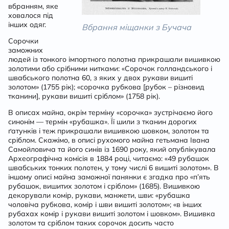
вбранням, яке
ховалося під
інших одяг.
Вбрання міщанки з Бучача
Сорочки
заможних
людей із тонкого імпортного полотна прикрашали вишивкою
золотими або срібними нитками: «Сорочок голландського і
швабського полотна 60, з яких у двох рукави вишиті
золотом» (1755 рік); «сорочка рубкова [рубок – різновид
тканини], рукави вишиті сріблом» (1758 рік).
В описах майна, окрім терміну «сорочка» зустрічаємо його
синонім — термін «рубашка». Її шили з тканин дорогих
ґатунків і теж прикрашали вишивкою шовком, золотом та
сріблом. Скажімо, в описі рухомого майна гетьмана Івана
Самойловича та його синів із 1690 року, який опублікувала
Археографічна комісія в 1884 році, читаємо: «49 рубашок
швабських тонких полотен, у тому числі 6 вишиті золотом». В
іншому описі майна заможної панянки є згадка про «п’ять
рубашок, вишитих золотом і сріблом» (1685). Вишивкою
декорували комір, рукави, манжети, шви: «рубашка
чоловіча рубкова, комір і шви вишиті золотом»; «в інших
рубахах комір і рукави вишиті золотом і шовком». Вишивка
золотом та сріблом таких сорочок досить часто