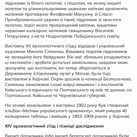
підризник із білого полотна, з подолом, на якому вишиті
золотом та різнокольоровими шовками квіткові орнаменти,
належав протоієрею Феофанові Макухіну зі Спасо-
Преображенської церкви в Ізюмі; підризник із простого
полотна, поділ якого прикрашений квітами, вишитими
червоним кольором, належав священнику Василеві
Петрусенку з міста Недригайлів Лебединського повіту.
Виставку XII археологічного з’їзду відвідав і український
художник Микола Самокиш. Вишивка подолів підризників
не залишила його байдужим. Він зміг зблизька роздивитися
ці експонати і зробити детальні замальовки, завдяки яким
зрозуміло, що експонати, які тепер зберігаються в
Державному історичному музеї у Москві, були тоді
виставлені в Харкові. Окрім зразків із колекції Безпальчева,
Самокиш замалював схожі взірці вишивки і з експонатів
Київського історичного та Полтавського музеїв та деяких сіл
Полтавської, Київської та Чернігівської губерній.
На основі замальовок з виставки 1902 року був створений
альбом «Мотиви українського орнаменту», який уміщав 40
кольорових таблиць і вийшов у 1903–1904 роках у Харкові.
XIV археологічний з’їзд і пізніші дослідження
Вишиті підризники (або вишиті береги від підризників) були