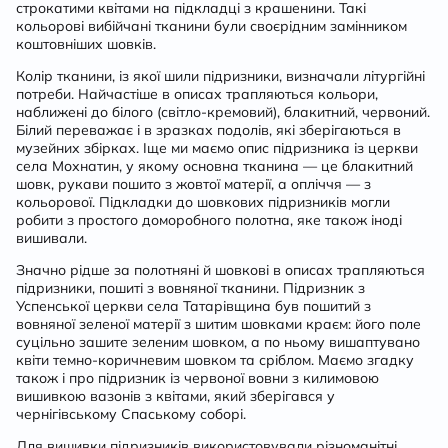
строкатими квітами на підкладці з крашенини. Такі
кольорові вибійчані тканини були своєрідним замінником
коштовніших шовків.
Колір тканини, із якої шили підризники, визначали літургійні
потреби. Найчастіше в описах трапляються кольори,
наближені до білого (світло-кремовий), блакитний, червоний.
Білий переважає і в зразках подолів, які зберігаються в
музейних збірках. Іще ми маємо опис підризника із церкви
села Мохнатин, у якому основна тканина — це блакитний
шовк, рукави пошито з жовтої матерії, а опліччя — з
кольорової. Підкладки до шовкових підризників могли
робити з простого доморобного полотна, яке також іноді
вишивали.
Значно рідше за полотняні й шовкові в описах трапляються
підризники, пошиті з вовняної тканини. Підризник з
Успенської церкви села Татарівщина був пошитий з
вовняної зеленої матерії з шитим шовками краєм: його поле
суцільно зашите зеленим шовком, а по ньому вишаптувано
квіти темно-коричневим шовком та сріблом. Маємо згадку
також і про підризник із червоної вовни з килимовою
вишивкою вазонів з квітами, який зберігався у
чернігівському Спаському соборі.
Для вишивки підризників використовували різноманітні