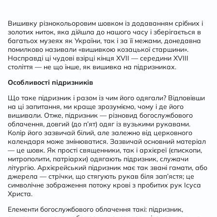
Вишивку різнокольоровим шовком із додаванням срібних і
золотих ниток, яка дійшла до нашого часу і зберігається в
багатьох музеях як України, так і за її межами, донедавна
помилково називали «вишивкою козацької старшини».
Насправді ці чудові взірці кінця XVII — середини XVIII
століття — не що інше, як вишивка на підризниках.
Особливості підризників
Що таке підризник і разом із чим його одягали? Відповівши
на ці запитання, ми краще зрозуміємо, чому і де його
вишивали. Отже, підризник — різновид богослужбового
облачення, довгий (до п’ят) одяг із вузькими рукавами.
Колір його зазвичай білий, але залежно від церковного
календаря може змінюватися. Зазвичай основний матеріал
— це шовк. Як прості священники, так і архієреї (єпископи,
митрополити, патріархи) одягають підризник, служачи
літургію. Архієрейський підризник має так звані гамати, або
джерела — стрічки, що стягують рукав біля зап’ястя; це
символічне зображення потоку крові з пробитих рук Ісуса
Христа.
Елементи богослужбового облачення такі: підризник,