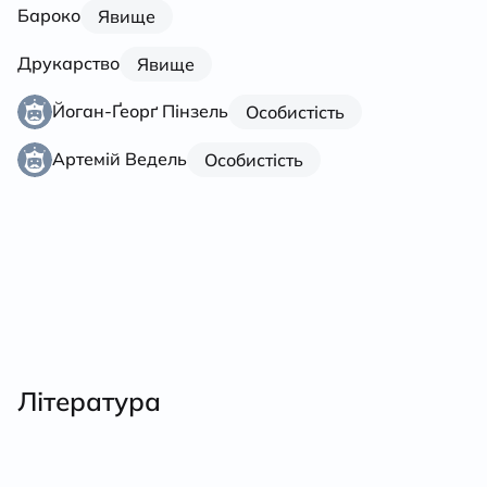
Бароко
Явище
Друкарство
Явище
Йоган-Ґеорґ Пінзель
Особистість
Артемій Ведель
Особистість
Література