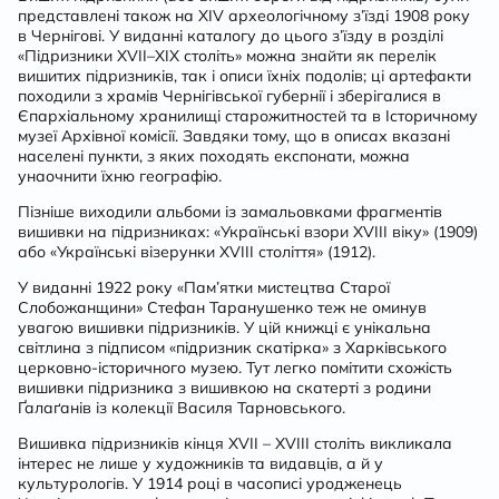
представлені також на XIV археологічному з’їзді 1908 року
в Чернігові. У виданні каталогу до цього з’їзду в розділі
«Підризники XVII–XIX століть» можна знайти як перелік
вишитих підризників, так і описи їхніх подолів; ці артефакти
походили з храмів Чернігівської губернії і зберігалися в
Єпархіальному хранилищі старожитностей та в Історичному
музеї Архівної комісії. Завдяки тому, що в описах вказані
населені пункти, з яких походять експонати, можна
унаочнити їхню географію.
Пізніше виходили альбоми із замальовками фрагментів
вишивки на підризниках: «Українські взори XVIII віку» (1909)
або «Українські візерунки XVIII століття» (1912).
У виданні 1922 року «Пам’ятки мистецтва Старої
Слобожанщини» Стефан Таранушенко теж не оминув
увагою вишивки підризників. У цій книжці є унікальна
світлина з підписом «підризник скатірка» з Харківського
церковно-історичного музею. Тут легко помітити схожість
вишивки підризника з вишивкою на скатерті з родини
Ґалаґанів із колекції Василя Тарновського.
Вишивка підризників кінця XVII – XVIII століть викликала
інтерес не лише у художників та видавців, а й у
культурологів. У 1914 році в часописі уродженець