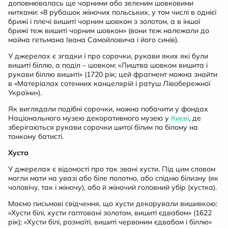
доповнювалась ще чорними або зеленим шовковими
нитками: «8 рубашок жіночих польських, у том числі в однієї
брижі і плечі вишиті чорним шовком з золотом, а в іншої
брижі теж вишиті чорним шовком» (вони теж належали до
майна гетьмана Івана Самойловича і його синів).
У джерелах є згадки і про сорочки, рукави яких які були
вишиті біллю, а поділ – шовком: «Лиштва шовком вишита і
рукави біллю вишиті» (1720 рік; цей фрагмент можна знайти
в «Матеріалах сотенних канцелярій і ратуш Лівобережної
України»).
Як виглядали подібні сорочки, можна побачити у фондах
Національного музею декоративного музею у
Києві
, де
зберігаються рукави сорочки шитої білим по білому на
тонкому батисті.
Хуста
У джерелах є відомості про так звані хусти. Під цим словом
могли мати на увазі або біле полотно, або спідню білизну (як
чоловічу, так і жіночу), або й жіночий головний убір (хустка).
Маємо письмові свідчення, що хусти декорували вишивкою:
«Хусти білі, хусти гаптовані золотом, вишиті єдвабом» (1622
рік); «Хусти білі, розмаїті, вишиті червоним єдвабом і біллю»