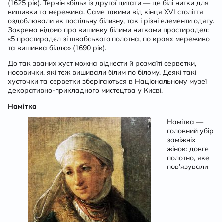
(1625 рік). Термін «біль» із другої цитати — це білі нитки для
вишивки та мережива. Саме такими від кінця XVI століття
оздоблювали як постільну білизну, так і різні елементи одягу.
Зокрема відомо про вишивку білими нитками простирадел:
«5 простирадел зі швабського полотна, по краях мереживо
та вишивка біллю» (1690 рік).
До так званих хуст можна віднести й розмаїті серветки,
носовички, які теж вишивали білим по білому. Деякі такі
хусточки та серветки зберігаються в Національному музеї
декоративно-прикладного мистецтва у Києві.
Намітка
Намітка —
головний убір
заміжніх
жінок: довге
полотно, яке
пов’язували