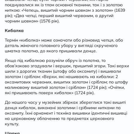
поєднувалися як із тлом основної тканини, так і з золотою
ниткою: «Чепець, вишитий чорним шовком з золотом» (1639
рік); «Два чепці, перший вишитий червоним, а другий
чорним шовком» (1576 рік).
Кибалка
Термін «кибалка» може означати або різновид чепця, або
деталь жіночого головного убору у вигляді скрученого
шматка полотна, до якого пришивали денце.
Якщо під кибалкою розуміли обруч із полотна, то
обов’язково згадували і вершок, пришитий згори. Такі верхи
шили з дорогих тканин (штофу або оксамиту) і вишивали
золотом і сріблом: «Верхи, які нашивають на кибалки: 2
оксамитових червоних, вишитих золотом і сріблом; по штофу
малиновому вишитий золотом і сріблом» (1724 рік); «Очіпки,
які пришивають поверх кибалок» (1724 рік).
До нашого часу у музейних збірках збереглися такі вишиті
денця кибалок, виконані золотими і срібними нитками по
оксамиту. Їхні орнамент і техніка вишивки ідентичні вишивці
на церковному облаченню та предметах церковного
культу.
Шапка