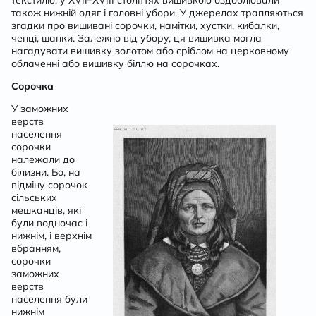
текстилю, у XVII–XVIII століттях вишивкою оздоблювали
також нижній одяг і головні убори. У джерелах трапляються
згадки про вишивані сорочки, намітки, хустки, кибалки,
чепці, шапки. Залежно від убору, ця вишивка могла
нагадувати вишивку золотом або сріблом на церковному
облаченні або вишивку біллю на сорочках.
Сорочка
У заможних
верств
населення
сорочки
належали до
білизни. Бо, на
відміну сорочок
сільських
мешканців, які
були водночас і
нижнім, і верхнім
вбранням,
сорочки
заможних
верств
населення були
нижнім