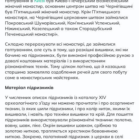
гаптування в
Києві
був Києво-Печерський Вознесенський
жіночий монастир, основним центром шитва на Чернігівщині
був П’ятницький жіночий монастир. Крім П’ятницького
монастиря, на Чернігівщині церковним шитвом займалися
Покровський Шуморівський, Кам’янський Успенський,
Ніжинський, Козелецький а також Стародубський
Печенецький монастирі».
Складно перерахувати всі монастирі, де займалися
гаптуванням, але суть в тому, що розкішні вишивки, які ми
бачимо на підризниках, були виконані професійною рукою з
доволі коштовних матеріалів і з використанням
різноманітних технік. Тому цілком логічно, що й козацька
старшина замовляла оздоблення речей для свого побуту
саме в монастирських майстернях.
Матеріал підризників
У численних описах підризників із каталогу XIV
археологічного з’їзду ми можемо прочитати і про асортимент
тканин, із яких шили підризники, і про колір ниток, якими їх
вишивали, і навіть про техніки вишивки та крій. Для пошиття
підризників використовували різноманітні тканини: полотно,
вовну, шовк, піке. Окрім вишивки шовком, срібною та
золотою ниткою, трапляється хрестиком бавовняною
ниткою. Зокрема, полотняний підризник з церкви в селі