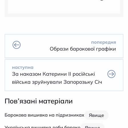
попередня
Образи барокової графіки
наступна
За наказом Катерини ІІ російські
війська зруйнували Запорозьку Січ
Пов’язані матеріали
Барокова вишивка на підризниках
Явище
Українська вишивка доби бароко
Явище