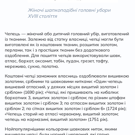
Жіночі шапкоподібні головні убори
XVIII століття
Чепець — жіночий або дитячий головний убір, виготовлений
із тканини. Залежно від статку власниці, чепці могли бути
виготовлені як із коштовних тканин, розшитих золотом,
перлами, так і з простіших тканин без додаткового
оздоблення. Для пошиття чепців використовували шовк,
атлас, бархат, оксамит, табін, лудан, грезет, тафту,
мереживо, сукно, полотно.
Коштовні чепці заможних власниць оздоблювали вишивкою
золотими, срібними та шовковими нитками: «Один чепець
вишневий атласний, у деяких місцях вишитий золотом і
сріблом» (1690 рік); «Чепці, які пришивають на кибалки:
бархатних 3, вишитих золотом і сріблом; по різним штофам
вишитих золотом і сріблом 3; по атласам вишитих золотом і
сріблом 2; по сітках вишитих золотом і сріблом 6» (1724 рік);
«Чепець старий на атласі червоному, вишитий золотом;
чепець на кармазині, вишитий золотом» (1751 рік).
Найпопулярнішими кольорами шовкових ниток, якими
вишивали чепці, були чорний і червоний, які гарно