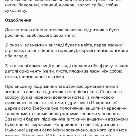
нитки: бавовняні, вовняні, шовкові, золоті, срібні, срібну
сухозлітку.
Оздоблення
Домінантною орнаментикою вишивки підризників була
рослинна, здебільшого двох типів:
1) окремі елементи у вигляді букетів квітів, перев’язаних
стрічкою, вазонів (квіти в горщику), окремі стилізовані квіти
або плоди;
2) стрічкові композиції у вигляді гірлянди або фризу, в яких
деталі орнаменту (квіти, листя, плоди) зв’язані між собою
лінією, стилізованою як гілка.
Про вишивку підризників із вазонною орнаментикою є
згадки і в описах: підризник із чернігівського Спаського
собору був із червоної вовняної матерії з килимовою
вишивкою вазонів з квітами; підризник із Покровської
церкви села Требухів був полотняний, вишитий червоними
трояндами та синіми виноградними гронами у вазонах.
Зазвичай береги підризників із такими вишитими вазонами
були доволі широкими. Наприклад, в описі підризника з
Ільїнської церкви села Мізин зазначено, що його край мав
ширину 10 вершків (44,5 сантиметра) і був вишитий