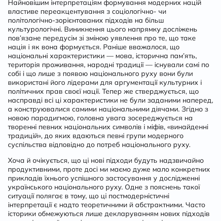
Найновішим інтерпретаціям формування модерних націй
властиве переакцентування з соціологічно- чи
політологічно-зорієнтованих підходів на більш
культурологічні. Виникнення цього напрямку досліжень
пов’язане передусім зі зміною уявлення про те, що таке
нація і як вона формується. Раніше вважалося, що
національні характеристики — мова, історична пам’ять,
територія проживання, народні традиції — існували самі по
собі і що лише з появою національного руху вони були
використані його лідерами для аргументації культурних і
політичних прав своєї нації. Тепер же стверджується, що
насправді всі ці характеристики не були заданими наперед,
а конструювалися самими національними діячами. Згідно з
новою парадигмою, головна увага зосереджується на
творенні певних національних символів і міфів, «винайденні
традицій», до яких вдаються певні групи модерного
суспільства відповідно до потреб національного руху.
Хоча й очікується, що ці нові підходи будуть надзвичайно
продуктивними, проте досі ми маємо дуже мало конкретних
прикладів їхнього успішного застосування у дослідженні
українського національного руху. Одне з пояснень такої
ситуації полягає в тому, що ці постмодерністичні
інтерпретації є надто теоретичними й абстрактними. Часто
історики обмежуються лише декларуванням нових підходів