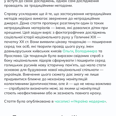
у вступі до своїх досліджень, однак самі дослідження
провадять за традиційними методами.
Справу ускладнює ще й те, що застосування нетрадиційних
методів нерідко вимагає звернення до нетрадиційних
джерел. Дана стаття пропонує розглянути один із таких
нетрадиційних матеріалів — імена, які давалися дітям при
хрещенні. Цей задум виріс з фактографічних досліджень
соціальної історії національного руху у Галичині XIX —
початку XX ст. Вони виявили цікаву тенденцію — поширення
серед тих осіб, які творили провід цього руху, імен
давньоруських київських князів
Ольги
,
Володимира
та
Ярослава. Ця тенденція була виразом свідомих спроб з
боку національних лідерів сформувати і поширити серед
галицьких русинів нову історичну пам’ять, що мала стати
основою для будування нової національної спільноти —
українців. Вивчення цього сюжету дає змогу не лише
придивитися ближче до механізму маніпуляцій
колективними ідентичностями, але й — що не менш важливо
— спробувати визначити межі, за якими ці маніпуляції
стають неефективними або ж зазнають повного краху.
Стаття була опублікована в
часописі ««Україна модерна»
.