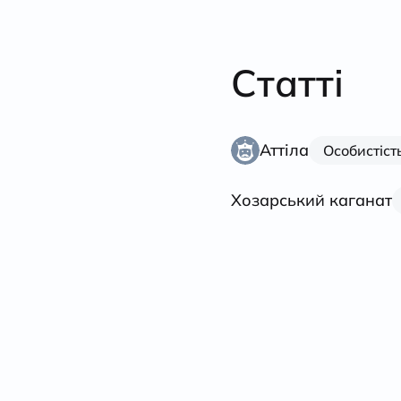
Статті
Аттіла
Особистіст
Хозарський каганат