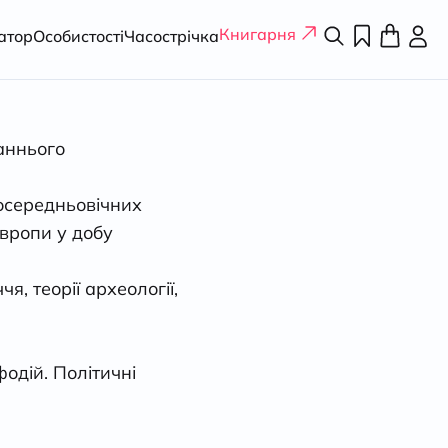
Книгарня
атор
Особистості
Часострічка
аннього
осередньовічних
Європи у добу
я, теорії археології,
одій. Політичні