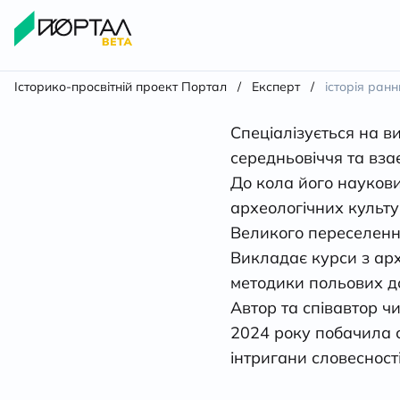
Історико-просвітній проект Портал
/
Експерт
/
історія ран
Спеціалізується на в
середньовіччя та вза
До кола його науков
археологічних культу
Великого переселенн
Викладає курси з архе
методики польових д
Автор та співавтор ч
2024 року побачила с
інтригани словесності