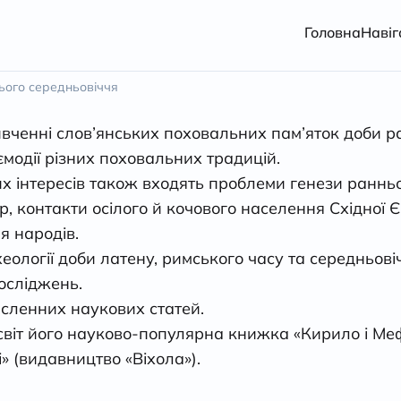
Головна
Навіг
нього середньовіччя
ивченні слов’янських поховальних пам’яток доби р
ємодії різних поховальних традицій.
их інтересів також входять проблеми генези раннь
р, контакти осілого й кочового населення Східної 
я народів.
ології доби латену, римського часу та середньовічч
осліджень.
исленних наукових статей.
віт його науково-популярна книжка «Кирило і Меф
» (видавництво «Віхола»).