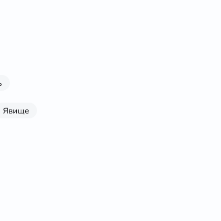
ь
Явище