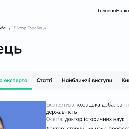
Головна
Навіг
оба
/
Віктор Горобець
ець
о експерта
Статті
Найближчі виступи
Кн
Експертиза:
козацька доба, ран
державність
Освіта:
доктор історичних наук
Доктор історичних наук, профес