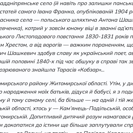
наддніпрянське село (й навіть про залишки пансько
их статей самого Івана Франка, опублікованій 1904
 власника села — польського шляхтича Антона Ша
вченка), котрий у зовсім юному віці в званні ад’
ького Листопадового повстання 1830-1831 років про
Хрестом, а від ворогів — важким пораненням, що
ич Шашкевич здобув славу як український поет, авт
ершій половині 1840-х під час обшуку в справі так 
дозрюваного знайшла Тарасів «Кобзар»…
ирського району Житомирської області. Утім, у ди
о народження моїх батьків, дідуся й бабусі, я з по
у й тому самому селі, ба більше — на одній і тій ж
ицькій області, хтось у — Кам’янець-Подільській, о
итомирській. Допитливий дитячий розум намагався
и докопатися до істини ще більше заплутували спр