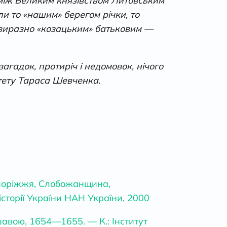
 між Великим князівством Литовським
и то «нашим» берегом річки, то
з виразно «козацьким» батьковим —
гадок, протиріч і недомовок, нічого
итету Тараса Шевченка.
Запоріжжя, Слобожанщина,
сторії України НАН України, 2000
ршавою, 1654—1655. — К.: Інститут