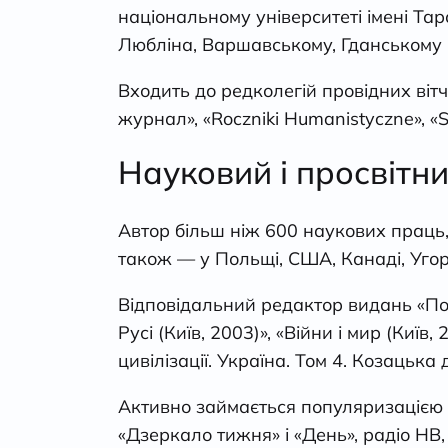
національному університеті імені Та
Любліна, Варшавському, Гданському і
Входить до редколегій провідних віт
журнал», «Roczniki Humanistyczne», «S
Науковий і просвітн
Автор більш ніж 600 наукових праць,
також — у Польщі, США, Канаді, Угорщ
Відповідальний редактор видань «Повс
Русі (Київ, 2003)», «Війни і мир (Київ,
цивілізації. Україна. Том 4. Козацька 
Активно займається популяризацією і
«Дзеркало тижня» і «День», радіо НВ, 