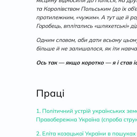
місцину відносили до Полісся, на др
та Королівством Польським (до їх об
протилежним, «чужим». А тут ще й ро
Горобець, вплітались «шляхетські» 
Одним словом, аби дати всьому цьому
більше й не залишалося, як іти навч
Ось так — якщо коротко — я і став і
Праці
1. Політичний устрій українських зем
Правобережна Україна (спроба структ
2. Еліта козацької України в пошуках