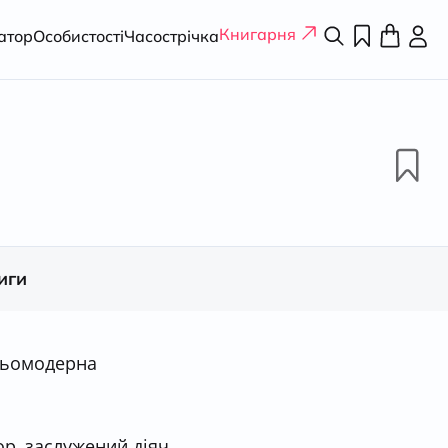
Книгарня
атор
Особистості
Часострічка
иги
ньомодерна
ор, заслужений діяч