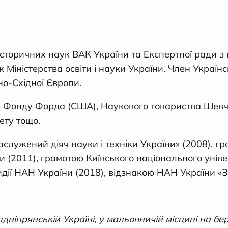
історичних наук ВАК України та Експертної ради 
к Міністерства освіти і науки України. Член Україн
но-Східної Європи.
в Фонду Форда (США), Наукового товариства Шевче
ету тощо.
лужений діяч науки і техніки України» (2008), г
и (2011), грамотою Київського національного уніве
ї НАН України (2018), відзнакою НАН України «За 
ніпрянській Україні, у мальовничій місцині на бер