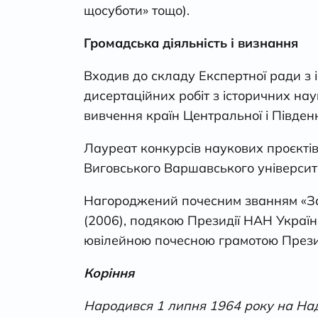
щосуботи» тощо).
Громадська діяльність і визнання
Входив до складу Експертної ради з 
дисертаційних робіт з історичних нау
вивчення країн Центральної і Півден
Лауреат конкурсів наукових проєкті
Виговського Варшавського університ
Нагороджений почесним званням «Зас
(2006), подякою Президії НАН Україн
ювілейною почесною грамотою Президі
Коріння
Народився 1 липня 1964 року на Надд