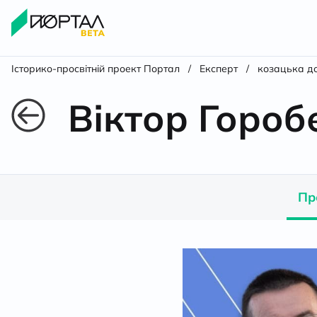
Історико-просвітній проект Портал
/
Експерт
/
козацька д
Віктор Гороб
Пр