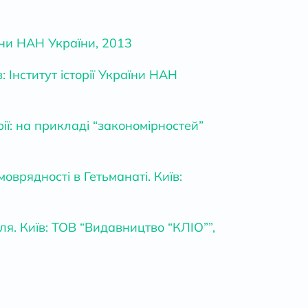
аїни НАН України, 2013
: Інститут історії України НАН
рії: на прикладі “закономірностей”
оврядності в Гетьманаті. Київ:
ля. Київ: ТОВ “Видавництво “КЛІО””,