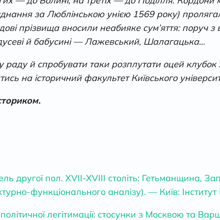
угих — до Волині, на третіх — до Поділля. Кордони
’єднання за Люблінською унією 1569 року) пролягал
дові прізвища вносили неабияке сум’яття: поруч 
дідусеві й бабусині — Лажевський, Шалагацька…
 раду й спробувати таки розплутати оцей клубок за
атись на історичний факультет Київського універс
сториком.
ель другої пол. XVII-XVIII століть: Гетьманщина, 
урно-функціонального аналізу). — Київ: Інститут і
 політичної легітимації: стосунки з Москвою та Ва