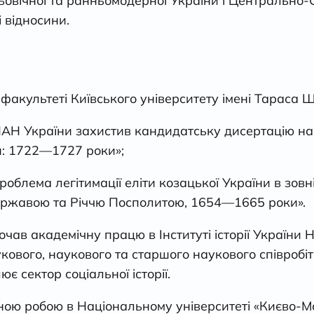
ньовічної та ранньомодерної України і Центрально
 відносини.
 факультеті Київського університету імені Тараса 
и НАН України захистив кандидатську дисертацію на
: 1722—1727 роки»;
облема легітимації еліти козацької України в зовн
державою та Річчю Посполитою, 1654—1665 роки».
чав академічну працю в Інституті історії України
вого, наукового та старшого наукового співробітник
є сектор соціальної історії.
ною робою в Національному університеті «Києво-М