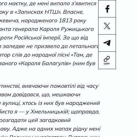
го маєтку, де мені випало з’явитися
 року в «Записках НТШ». Власне,
шкевича, народженого 1813 року
ютанта генерала Кароля Ружицького
ти Російської імперії. За що від
 заледве не призвело до летального
ор слів до народної пісні «Там, де
званого «Короля Балагулів» (ним був
тинстві, вивчаючи пожовтілі від часу
дивом довідався, що, мешкаючи
е вулиці, хтось із них був народжений
собисто я — у Хмельницькій; щоправда,
 розгадати цей загадковий
аву. Адже на одних мапах рідну мені