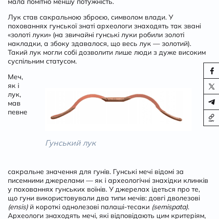
мала помітно меншу потужність.
Лук став сакральною зброєю, символом влади. У
похованнях гунської знаті археологи знаходять так звані
«золоті луки» (на звичайні гунські луки робили золоті
накладки, а збоку здавалося, що весь лук — золотий).
Такий лук могли собі дозволити лише люди з дуже високим
суспільним статусом.
Меч,
як і
лук,
мав
певне
Гунський лук
сакральне значення для гунів.
Гунські мечі
відомі за
писемними джерелами — як і археологічні знахідки клинків
у похованнях гунських воїнів. У джерелах ідеться про те,
що гуни використовували два типи мечів: довгі дволезові
(ensis)
й короткі однолезові палаші-тесаки
(semispata)
.
Археологи знаходять мечі, які відповідають цим критеріям,