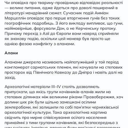
Чи оповідка про тварину-провідницю відповідає реальності
— велике питання, адже йдеться про доволі поширений в
літературі мандрівний сюжет. Сучасник подій Амміан
Марцеллін оповідає про перше вторгнення гунів без таких
географічних подробиць. З його викладу випливає, що гуни,
найімовірніше, форсували Дон, а не Керченську протоку.
Причому перехід з Азії до Європи вони навряд сприйняли
як знакову подію, оскільки цей маневр був просто ще
однією фазою конфлікту з аланами.
Алани
Аланами джерела називають найпотужніший у той період
конгломерат сарматських племен
, які кочували на степових
просторах від Північного Кавказу до Дніпра і навіть далі на
захід.
Археологічні матеріали ІІІ–ІV століть дозволяють
припускати, що якісь групи кочівників-аланів жили на
степових ділянках між великими ріками Правобережжя, хоч
долини цих рік були щільно замешкані осілими
землеробами, які залишили по собі пам’ятки черняхівської
археологічної культури. Така археологічна картина
свідчить про мирне співіснування осілого населення
принаймні з тими групами кочівників, які безпосередньо з
ним сусідили. Імовірно, племена були пов’язані договорами,