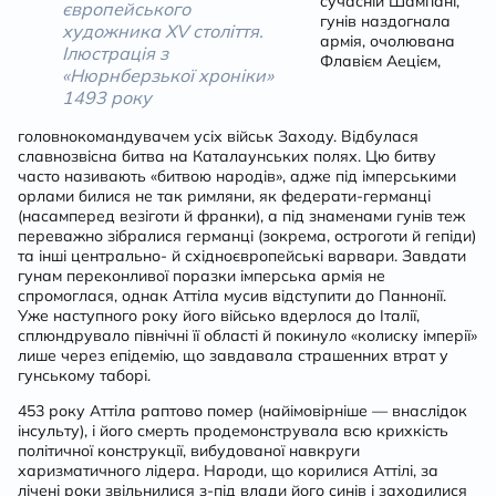
сучасній Шампані,
європейського
гунів наздогнала
художника XV століття.
армія, очолювана
Ілюстрація з
Флавієм Аецієм,
«Нюрнберзької хроніки»
1493 року
головнокомандувачем усіх військ Заходу. Відбулася
славнозвісна
битва на Каталаунських полях
. Цю битву
часто називають «битвою народів», адже під імперськими
орлами билися не так римляни, як федерати-германці
(насамперед везіготи й франки), а під знаменами гунів теж
переважно зібралися германці (зокрема, остроготи й гепіди)
та інші центрально- й східноєвропейські варвари. Завдати
гунам переконливої поразки імперська армія не
спромоглася, однак Аттіла мусив відступити до Паннонії.
Уже наступного року його військо вдерлося до Італії,
сплюндрувало північні її області й покинуло «колиску імперії»
лише через епідемію, що завдавала страшенних втрат у
гунському таборі.
453 року Аттіла раптово помер (найімовірніше — внаслідок
інсульту), і його смерть продемонструвала всю крихкість
політичної конструкції, вибудованої навкруги
харизматичного лідера. Народи, що корилися Аттілі, за
лічені роки звільнилися з-під влади його синів і заходилися