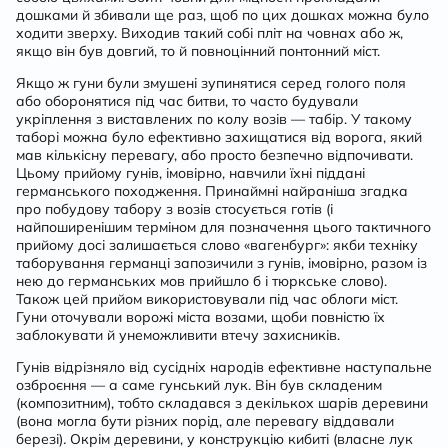
дошками й збивали ще раз, щоб по цих дошках можна було
ходити зверху. Виходив такий собі пліт на човнах або ж,
якщо він був довгий, то й повноцінний понтонний міст.
Якщо ж гуни були змушені зупинятися серед голого поля
або оборонятися під час битви, то часто будували
укріплення з виставлених по колу возів
— табір. У такому
таборі можна було ефективно захищатися від ворога, який
мав кількісну перевагу, або просто безпечно відпочивати.
Цьому прийому гунів, імовірно, навчили їхні піддані
германського походження. Принаймні найраніша згадка
про побудову табору з возів стосується готів (і
найпоширенішим терміном для позначення цього тактичного
прийому досі залишається слово «вагенбург»: якби техніку
таборування германці запозичили з гунів, імовірно, разом із
нею до германських мов прийшло б і тюркське слово).
Також цей прийом використовували під час облоги міст.
Гуни оточували ворожі міста возами, щоби повністю їх
заблокувати й унеможливити втечу захисників.
Гунів відрізняло від сусідніх народів ефективне наступальне
озброєння — а саме гунський
лук
. Він був складеним
(композитним), тобто складався з декількох шарів деревини
(вона могла бути різних порід, але перевагу віддавали
березі)
.
Окрім деревини, у конструкцію кибиті (власне лук