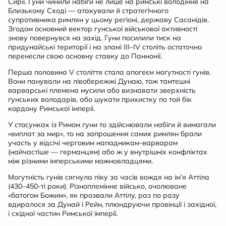
Сирії. Гуни чинили набіги не лише на римські володіння на
Близькому Сході — атакували й стратегічного
супротивника римлян у цьому регіоні, державу Сасанідів.
Згодом основний вектор гунської військової активності
знову повернувся на захід. Гуни посилили тиск на
придунайські території і на зламі ІІІ–ІV століть остаточно
перенесли свою основну ставку до Паннонії.
Перша половина V століття стала апогеєм могутності гунів.
Вони панували на лівобережжі Дунаю, тож тамтешні
варварські племена мусили або визнавати зверхність
гунських володарів, або шукати прихистку по той бік
кордону Римської імперії.
У стосунках із Римом гуни то здійснювали набіги й вимагали
«виплат за мир», то на запрошення самих римлян брали
участь у відсічі черговим нападникам-варварам
(найчастіше — германцям) або ж у внутрішніх конфліктах
між різними імперськими можновладцями.
Могутність гунів сягнула піку за часів вождя на ім’я Аттіла
(430–450-ті роки). Різноплемінне військо, очолюване
«батогом Божим», як прозвали Аттілу, раз по разу
вдиралося за Дунай і Рейн, плюндруючи провінції і західної,
і східної частин Римської імперії.