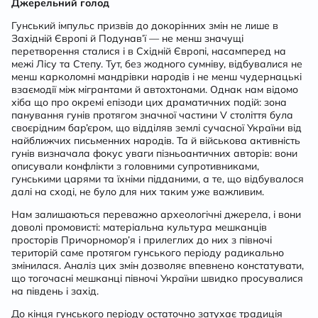
Джерельний голод
Гунський імпульс призвів до докорінних змін не лише в
Західній Європі й Подунав’ї — не менш значущі
перетворення сталися і в Східній Європі, насамперед на
межі Лісу та Степу. Тут, без жодного сумніву, відбувалися не
менш карколомні мандрівки народів і не менш чудернацькі
взаємодії між мігрантами й автохтонами. Однак нам відомо
хіба що про окремі епізоди цих драматичних подій: зона
панування гунів протягом значної частини V століття
була
своєрідним бар’єром
, що відділяв землі сучасної України від
найближчих письменних народів. Та й військова активність
гунів визначала фокус уваги пізньоантичних авторів: вони
описували конфлікти з головними супротивниками,
гунськими царями та їхніми підданими, а те, що відбувалося
далі на сході, не було для них таким уже важливим.
Нам залишаються переважно археологічні джерела, і вони
доволі промовисті: матеріальна культура мешканців
просторів Причорномор’я і прилеглих до них з півночі
територій саме протягом гунського періоду радикально
змінилася. Аналіз цих змін дозволяє впевнено констатувати,
що тогочасні мешканці півночі України швидко просувалися
на південь і захід.
До кінця гунського періоду остаточно затухає традиція