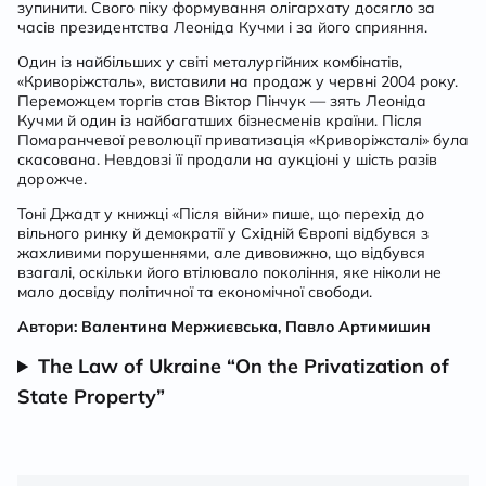
зупинити. Свого піку формування олігархату досягло за
часів президентства Леоніда Кучми і за його сприяння.
Один із найбільших у світі металургійних комбінатів,
«Криворіжсталь», виставили на продаж у червні 2004 року.
Переможцем торгів став Віктор Пінчук — зять Леоніда
Кучми й один із найбагатших бізнесменів країни. Після
Помаранчевої революції приватизація «Криворіжсталі» була
скасована. Невдовзі її продали на аукціоні у шість разів
дорожче.
Тоні Джадт у книжці «Після війни» пише, що перехід до
вільного ринку й демократії у Східній Європі відбувся з
жахливими порушеннями, але дивовижно, що відбувся
взагалі, оскільки його втілювало покоління, яке ніколи не
мало досвіду політичної та економічної свободи.
Автори: Валентина Мержиєвська, Павло Артимишин
The Law of Ukraine “On the Privatization of
State Property”