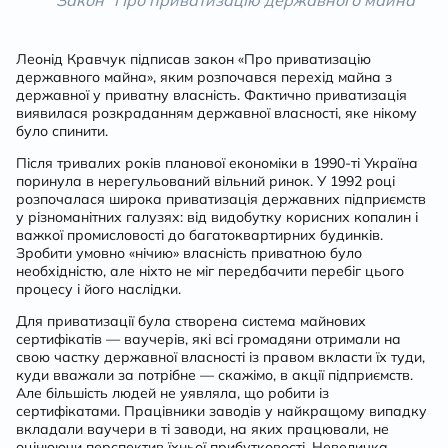
Закон “Про приватизацію державного майна”
Леонід Кравчук підписав закон «Про приватизацію
державного майна», яким розпочався перехід майна з
державної у приватну власність. Фактично приватизація
виявилася розкраданням державної власності, яке нікому
було спинити.
Після тривалих років планової економіки в 1990-ті Україна
поринула в нерегульований вільний ринок. У 1992 році
розпочалася широка приватизація державних підприємств
у різноманітних галузях: від видобутку корисних копалин і
важкої промисловості до багатоквартирних будинків.
Зробити умовно «нічию» власність приватною було
необхідністю, але ніхто не міг передбачити перебіг цього
процесу і його наслідки.
Для приватизації була створена система майнових
сертифікатів — ваучерів, які всі громадяни отримали на
свою частку державної власності із правом вкласти їх туди,
куди вважали за потрібне — скажімо, в акції підприємств.
Але більшість людей не уявляла, що робити із
сертифікатами. Працівники заводів у найкращому випадку
вкладали ваучери в ті заводи, на яких працювали, не
оцінюючи перспектив їхньої прибутковості. Невеличка