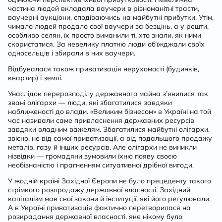
частина людей вкладала ваучери в різноманітні трасти,
ваучерні аукціони, сподіваючись на майбутні прибутки. Утім,
чимало людей продало свої ваучери за безцінь, а у решти,
особливо селян, їх просто виманили ті, хто знали, як ними
скористатися. За невелику платню люди об’їжджали своїх
односельців і збирали в них ваучери.
Відбувалася також приватизація нерухомості (будинків,
квартир) і землі.
Унаслідок перерозподілу державного майна з’явилися так
звані олігархи — люди, які збагатилися завдяки
наближеності до влади. «Великим бізнесом» в Україні на той
час називали саме привласнення державних ресурсів
завдяки владним важелям. Збагатилися майбутні олігархи,
звісно, не від самої приватизації, а від подальшого продажу
металів, газу й інших ресурсів. Але олігархи не виникли
нізвідки — громадяни зумовили їхню появу своєю
необізнаністю і прагненням ситуативної дрібної вигоди.
У жодній країні Західної Європи не було прецеденту такого
стрімкого розпродажу державної власності. Західний
капіталізм мав свої закони й інституції, які його регулювали.
А в Україні приватизація фактично перетворилася на
розкрадання державної власності, яке нікому було