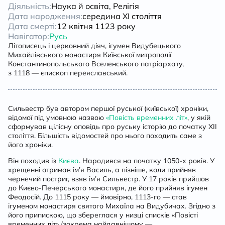
Діяльність:
Наука й освіта, Релігія
Дата народження:
середина ХІ століття
Дата смерті:
12 квітня 1123 року
Навігатор:
Русь
Літописець і церковний діяч, ігумен Видубецького
Михайлівського монастиря Київської митрополії
Константинопольського Вселенського патріархату,
з 1118 — єпископ переяславський.
Сильвестр був автором першої руської (київської) хроніки,
відомої під умовною назвою
«Повість временних літ»
, у якій
сформував цілісну оповідь про руську історію до початку ХІІ
століття. Більшість відомостей про нього походить саме з
його хроніки.
Він походив із
Києва
. Народився на початку 1050-х років. У
хрещенні отримав ім’я Василь, а пізніше, коли прийняв
чернечий постриг, взяв ім’я Сильвестр. У 17 років прийшов
до Києво-Печерського монастиря, де його прийняв ігумен
Феодосій. До 1115 року — ймовірно, 1113-го — став
ігуменом монастиря святого Михаїла на Видубичах. Згідно з
його припискою, що збереглася у низці списків «Повісті
временних літ» (зокрема найдавнішому —