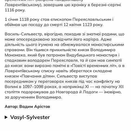
Лаврентіївському), завершив цю хроніку в березні–серпні
1116 року.
1 січня 1118 року став єпископом Переяславльським і
обіймав цю посаду до смерті 12 квітня 1123 року.
Василь-Сильвестр, вірогідно, походив зі знатної родини, що
може опосередковано засвідчити його кар’єра. Адже
діяльність цього ігумена на обмежувалася монастирськими
справами. Він тішився прихильністю князя Володимира
Мономаха, який був патроном Видубицького монастиря і
спадковим володарем Переяславля, та й сам мав симпатії
до князя: вони виразно помітні в «Повісті временних літ», а в
Лаврентіївському списку навіть збереглося складене
князем «Повчання дітям». Сильвестр виступав
посередником у переговорах князів під час конфлікту на
Волині в 1097–1098 роках, а наприкінці ХІ — на початку ХІІ
століття подорожував до Новгорода й Ладоги — імовірно,
за дорученням Володимира.
Автор: Вадим Арістов
Vasyl-Sylvester