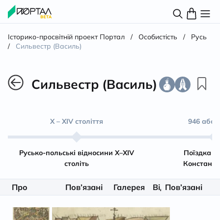
Історико-просвітній проект Портал
/
Особистість
/
Русь
/
Сильвестр (Василь)
Сильвестр (Василь)
Х – XIV століття
946 або 9
Русько-польські відносини Х–XIV
Поїздка О
століть
Констант
Про
Пов’язані
Галерея
Відео
Пов’язані
Літерату
особистість
матеріали
особистості