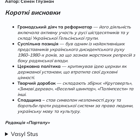
Автор: Семен Глузман
Короткі висновки
Громадський діяч та реформатор
—
його діяльність
включала активну участь у русі шістдесятників та у
складі Української Гельсінської групи.
Суспільна позиція
—
був одним із найактивніших
представників українського дисидентського руху
1960–1980-х років, за що зазнав жорстоких репресій з
боку радянської влади.
Церковна політика
—
критикував ідею церкви як
державної установи, що втратила свої духовні
цінності.
Творчий доробок
—
складають збірки: «Круговерть»,
«Зимові дерева», «Веселий цвинтар», «Палімпсести» та
інші.
Спадщина –
став символом незламності духу та
боротьби проти радянської системи за права людини,
українську мову та культуру.
Редакція «Порталу»
Vasyl Stus