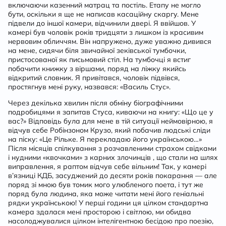
включаючи казенний матрац та постіль. Етапу не могло
бути, оскільки я ще не написав касаційну скаргу. Мене
підвели до іншої камери, відчинили двері. Я ввійшов. У
камері був чоловік років тридцяти з лишком із красивим
нервовим обличчям. Він напружено, дуже уважно дивився
на мене, сидячи біля звичайної зеківської тумбочки,
пристосованої як письмовий стіл. На тумбочці я встиг
побачити книжку з віршами, поряд на ліжку якийсь
відкритий словник. Я привітався, чоловік підвівся,
простягнув мені руку, назвався: «Василь Стус».
Через декілька хвилин після обміну біографічними
подробицями я запитав Стуса, киваючи на книгу: «Що це у
вас?» Відповідь була для мене в тій ситуації неймовірною, я
відчув себе Робінзоном Крузо, який побачив людські сліди
на піску: «Це Рільке. Я перекладаю його українською…»
Після місяців спілкування з розчавленими страхом свідками
і нудними «квочками» з карних злочинців , що стали на шлях
виправлення, я раптом відчув себе вільним! Так, у камері
в’язниці КДБ, засуджений до десяти років покарання — але
поряд зі мною був томик мого улюбленого поета, і тут же
поряд була людина, яка може читати мені його геніальні
рядки українською! У перші години ця цілком стандартна
камера здалася мені просторою і світлою, ми обидва
насолоджувалися цілком інтелігентною бесідою про поезію,