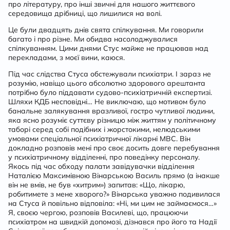
про літературу, про інші звичні для нашого життєвого
середовища дрібниці, що лишилися на волі.
Це були двадцять днів свята спілкування. Ми говорили
багато і про різне. Ми обидва насолоджувалися
спілкуванням. Цими днями Стус майже не працював над
перекладами, з моєї вини, каюся.
Під час слідства Стуса обстежували психіатри. І зараз не
розумію, навіщо цього абсолютно здорового арештанта
потрібно було піддавати судово-психіатричній експертизі.
Шляхи КДБ несповідні… Не виключаю, що мотивом було
банальне залякування вразливої, гостро чутливої людини,
яка ясно розуміє суттєву різницю між життям у політичному
таборі серед собі подібних і жорстокими, нелюдськими
умовами спеціальної психіатричної лікарні МВС. Він
докладно розповів мені про своє досить довге перебування
у психіатричному відділенні, про поведінку персоналу.
Якось під час обходу палати завідувачки відділення
Наталією Максимівною Вінарською Василь прямо (а інакше
він не вмів, не був «хитрим») запитав: «Що, лікарю,
робитимете з мене хворого?» Вінарська уважно подивилася
на Стуса й повільно відповіла: «Ні, ми цим не займаємося…»
Я, своєю чергою, розповів Василеві, що, працюючи
психіатром на швидкій допомозі, дізнався про його та Надії