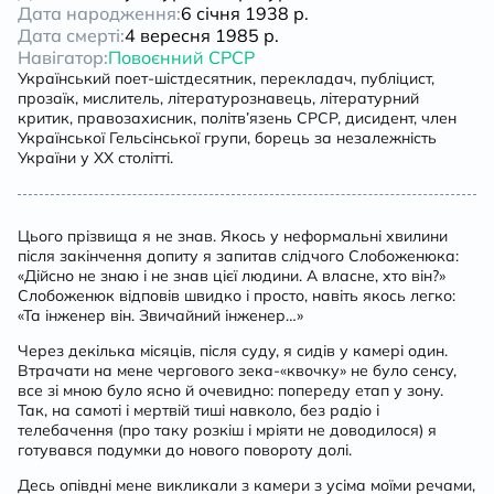
Дата народження:
6 січня 1938 р.
Дата смерті:
4 вересня 1985 р.
Навігатор:
Повоєнний СРСР
Український поет-шістдесятник, перекладач, публіцист,
прозаїк, мислитель, літературознавець, літературний
критик, правозахисник, політв’язень СРСР, дисидент, член
Української Гельсінської групи, борець за незалежність
України у XX столітті.
Цього прізвища я не знав. Якось у неформальні хвилини
після закінчення допиту я запитав слідчого Слобоженюка:
«Дійсно не знаю і не знав цієї людини. А власне, хто він?»
Слобоженюк відповів швидко і просто, навіть якось легко:
«Та інженер він. Звичайний інженер…»
Через декілька місяців, після суду, я сидів у камері один.
Втрачати на мене чергового зека-«квочку» не було сенсу,
все зі мною було ясно й очевидно: попереду етап у зону.
Так, на самоті і мертвій тиші навколо, без радіо і
телебачення (про таку розкіш і мріяти не доводилося) я
готувався подумки до нового повороту долі.
Десь опівдні мене викликали з камери з усіма моїми речами,