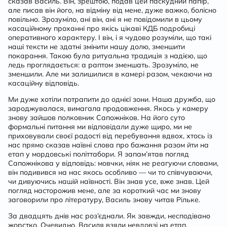
сказав Василь. Він, зрештою, подав цей паскудний папір,
але писав він його, на відміну від мене, дуже важко, болісно
повільно. Зрозуміло, ані він, ані я не повідомили в цьому
касаційному проханні про якісь цікаві КДБ подробиці
оперативного характеру. І він, і я чудово розуміли, що такі
наші тексти не здатні змінити нашу долю, зменшити
покарання. Такою була ритуальна традиція з надією, що
ледь проглядається: а раптом зменшать. Зрозуміло, не
зменшили. Але ми залишилися в камері разом, чекаючи на
касаційну відповідь.
Ми дуже хотіли потрапити до однієї зони. Наша дружба, що
зароджувалася, вимагала продовження. Якось у камеру
знову зайшов полковник Сапожніков. На його суто
формальні питання ми відповідали дуже щиро, ми не
приховували своєї радості від перебування вдвох, хтось із
нас прямо сказав наївні слова про бажання разом йти на
етап у мордовські політтабори. Я запам’ятав погляд
Сапожнікова у відповідь: мовчки, ніяк не реагуючи словами,
він подивився на нас якось особливо — чи то співчуваючи,
чи дивуючись нашій наївності. Він знав усе, вже знав. Цей
погляд насторожив мене, але за короткий час ми знову
заговорили про літературу, Василь знову читав Рільке.
За двадцять днів нас роз’єднали. Як завжди, несподівано
жорстко. Очевидно, Василя взяли невдовзі на етап,