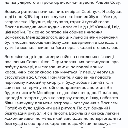
на популярного в ті роки артиста-начитувача Андрія Сову.
Завжди раптово починав читати вірші. Свої, чужі. Я забував
тоді і про КДБ, і про своє дуже невтішне майбутнє. Усе це,
зсоромлене і брудне, відступало, гарний густий голос
Василя виводив мене кудись далеко і від цієї в’язниці, і від
цієї країни. Так само раптово він обривав читання.
Замовкав. Мені здавалося, що ці кілька хвилин мовчання
були часом, необхідним йому для повернення в цю юдоль
туги. І я мовчав, чекав на його перші сказані вголос слова.
За декілька днів до камери зайшов начальник в’язниці
полковник Сапожніков. Окрім загальних розпитувань про
побут у камері, він сказав нам: «Час подачі ваших
касаційних скарг скоро закінчується. У першу чергу це
стосується вас, Стусе. Пам’ятайте, якщо ви не подасте
черговому касаційну скаргу, я буду зобов’язаний після
закінчення терміну негайно направити вас на етап. Ви
будете писати?» Ми обидва відповіли ствердно. Пам’ятаю,
що тоді я гостро відчув не загрозу етапу, а іншу, набагато
більш значущу для мене загрозу – розлучення з Василем.
Потрібно було здійснити цей ритуал. По суті бридкий і
безглуздий ритуал. Я сів писати. Василь із якимось легким
жахом дивився на мене, який викладав на папері огидні та
безглузді слова про покарання тощо. «Я так не можу», —