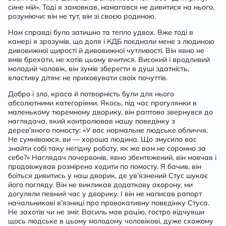
сине мій». Тоді я замовкав, намагався не дивитися на нього,
розуміючи: він не тут, він зі своєю родиною.
Нам справді було затишно та тепло удвох. Вже тоді в
камері я зрозумів, що доля і КДБ поєднали мене з людиною
дивовижної щирості й дивовижної чутливості. Він явно не
вмів брехати, не хотів цьому вчитися. Високий і вродливий
молодий чоловік, він зумів зберегти в душі здатність,
властиву дітям: не приховувати своїх почуттів.
Добро і зло, краса й потворність були для нього
абсолютними категоріями. Якось, під час прогулянки в
маленькому тюремному дворику, він раптово звернувся до
наглядача, який контролював нашу поведінку з
дерев’яного помосту: «У вас нормальне людське обличчя.
Не сумніваюся, ви — хороша людина. Що змусило вас
знайти собі таку негідну роботу, як же вам не соромно за
себе?» Наглядач почервонів, явно збентежений, він мовчав і
продовжував розмірено ходити по помосту. Я бачив, він
боїться дивитись у наш дворик, де ув’язнений Стус шукає
його погляду. Він не викликав додаткову охорону, ми
догуляли певний час у дворику. І він не написав рапорт
начальникові в’язниці про провокативну поведінку Стуса.
Не захотів чи не зміг. Василь мав рацію, гостро відчувши
щось людське в цьому молодому чоловікові, дуже схожому