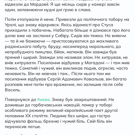
відвезли до Мордовії. Я ще місяць сидів у камері зовсім
один, заповнюючи нудні дні грою в слова.
Потім етапували й мене. Привезли до політичного табору на
Уралі, що знову відкрився. Якісь відомості про Стуса
приходили з побачень. Набагато більше я дізнався про його
долю вже на засланні у Сибіру. Сидів він тяжко. Не вміючи
— та й не бажаючи — пристосовуватися до жахливого
радянського побуту, бруду, насамперед морального, до
непробудного пияцтва, бійок, матюків. Він завжди був
прямий і щирий. Завжди зло називав злом. Не хитрував, не
вмів хитрувати. Посилання відбував у Магадані — і там жив
тяжко. Самотній і чужий, він викликав подив, агресію, часто
ненависть. Він не мовчав і там… Після нього там же
посилання відбував Сергій Адамович Ковальов, він багато
розповів мені потім про враження, які залишив після себе
Василь.
Повернувся до
Києва
. Знову був заарештований. Не
доживши до горбачовських новацій, помер у таборі
особливого режиму великий європейський поет другої
половини ХХ століття. Людина без шкіри, що гостро
відчувала фальш, брехню і чужий біль. Свій біль він
переносив легше.