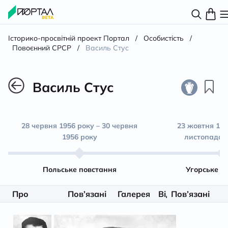
Історико-просвітній проект Портал
/
Особистість
/
Повоєнний СРСР
/
Василь Стус
Василь Стус
28 червня 1956 року – 30 червня
23 жовтня 195
1956 року
листопада 1
Польське повстання
Угорське п
Про
Пов’язані
Галерея
Відео
Пов’язані
Літерату
особистість
матеріали
особистості