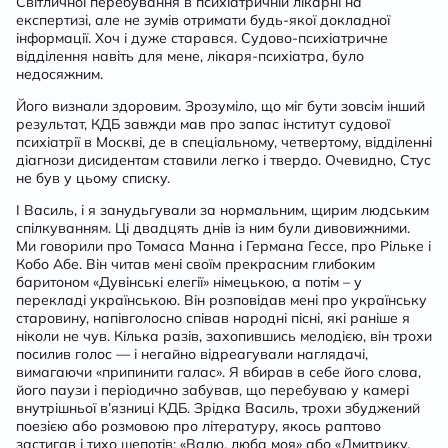
Світличної перебування в психіатричній лікарні на
експертизі, але не зумів отримати будь-якої докладної
інформації. Хоч і дуже старався. Судово-психіатричне
відділення навіть для мене, лікаря-психіатра, було
недосяжним.
Його визнали здоровим. Зрозуміло, що міг бути зовсім інший
результат, КДБ завжди мав про запас інститут судової
психіатрії в Москві, де в спеціальному, четвертому, відділенні
діагнози дисидентам ставили легко і твердо. Очевидно, Стус
не був у цьому списку.
І Василь, і я занудьгували за нормальним, щирим людським
спілкуванням. Ці двадцять днів із ним були дивовижними.
Ми говорили про Томаса Манна і Германа Гессе, про Рільке і
Кобо Абе. Він читав мені своїм прекрасним глибоким
баритоном «Дувінські елегії» німецькою, а потім – у
перекладі українською. Він розповідав мені про українську
старовину, напівголосно співав народні пісні, які раніше я
ніколи не чув. Кілька разів, захопившись мелодією, він трохи
посилив голос — і негайно відреагували наглядачі,
вимагаючи «припинити галас». Я вбирав в себе його слова,
його паузи і періодично забував, що перебуваю у камері
внутрішньої в’язниці КДБ. Зрідка Василь, трохи збуджений
поезією або розмовою про літературу, якось раптово
застигав і тихо шепотів: «Валю, люба моя» або «Дмитрику,