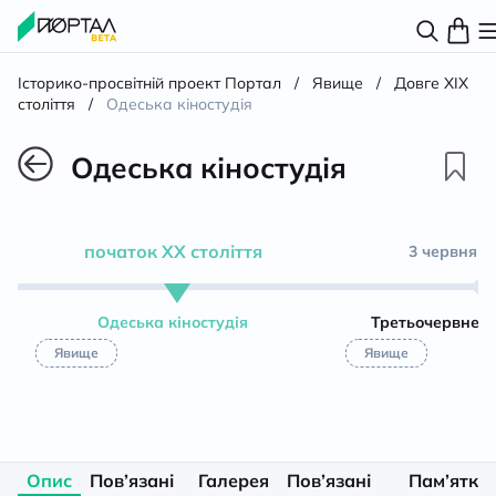
Історико-просвітній проект Портал
/
Явище
/
Довге XIX
століття
/
Одеська кіностудія
Одеська кіностудія
початок ХХ століття
3 червня 1
Одеська кіностудія
Третьочервнев
Явище
Явище
Опис
Пов’язані
Галерея
Пов’язані
Пам’ятки