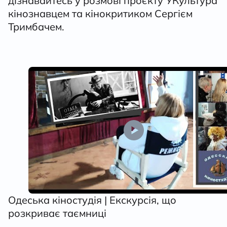
дізнавайтесь у розмові проєкту УКультура
кінознавцем та кінокритиком Сергієм
Тримбачем.
Одеська кіностудія | Екскурсія, що
розкриває таємниці