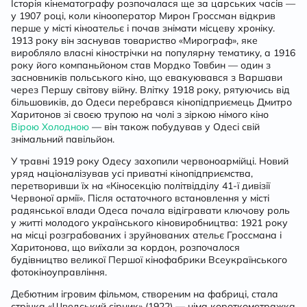
Історія кінематографу розпочалася ще за царських часів —
у 1907 році, коли кінооператор Мирон Гроссман відкрив
перше у місті кіноательє і почав знімати місцеву хроніку.
1913 року він заснував товариство «Мирограф», яке
виробляло власні кінострічки на популярну тематику, а 1916
року його компаньйоном став Мордко Товбин — один з
засновників польського кіно, що евакуювався з Варшави
через Першу світову війну. Влітку 1918 року, рятуючись від
більшовиків, до Одеси перебрався кінопідприємець Дмитро
Харитонов зі своєю трупою на чолі з зіркою німого кіно
Вірою Холодною
— він також побудував у Одесі свій
знімальний павільйон.
У травні 1919 року Одесу захопили червоноармійці. Новий
уряд націоналізував усі приватні кінопідприємства,
перетворивши їх на «Кіносекцію політвідділу 41-ї дивізії
Червоної армії». Після остаточного встановлення у місті
радянської влади Одеса почала відігравати ключову роль
у житті молодого українського кіновиробництва: 1921 року
на місці розграбованих і зруйнованих ательє Гроссмана і
Харитонова, що виїхали за кордон, розпочалося
будівництво великої Першої кінофабрики Всеукраїнського
фотокіноуправління.
Дебютним ігровим фільмом, створеним на фабриці, стала
стрічка «Шведський сірник» (1922) — німа короткометражка