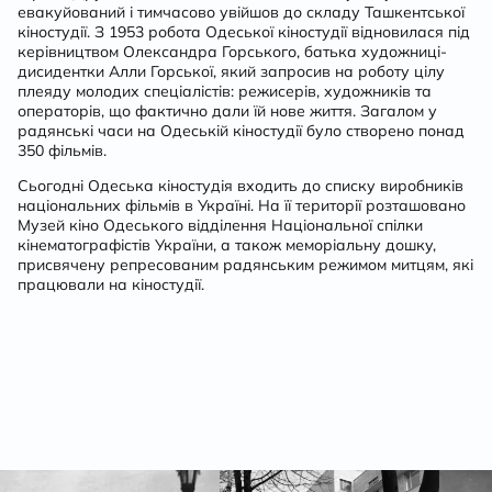
евакуйований і тимчасово увійшов до складу Ташкентської
кіностудії. З 1953 робота Одеської кіностудії відновилася під
керівництвом Олександра Горського, батька художниці-
дисидентки Алли Горської, який запросив на роботу цілу
плеяду молодих спеціалістів: режисерів, художників та
операторів, що фактично дали їй нове життя. Загалом у
радянські часи на Одеській кіностудії було створено понад
350 фільмів.
Сьогодні Одеська кіностудія входить до списку виробників
національних фільмів в Україні. На її території розташовано
Музей кіно Одеського відділення Національної спілки
кінематографістів України, а також меморіальну дошку,
присвячену репресованим радянським режимом митцям, які
працювали на кіностудії.