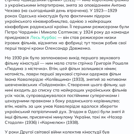
з українськими інтертитрами, знята за оповіданням Антона
Чехова (на сьогоднішній день втрачена). У 1923—1929
роках Одеська кіностудія була фактичним лідером
українського кіновиробництва, однією з найкращих
кінофабрик радянської країни. Її першими режисерами були
Петро Чардинін і Микола Салтиков; у 1924 року до команди
приєднався
Лесь Курбас
— він став режисером низки
ігрових фільмів, відзнятих на фабриці; тут також робив свої
перші творчі кроки Олександр Довженко.
На 1930 рік було заплановано вихід першого звукового
фільму кіностудії — ним мала стати стрічка Григорія Рошаля
«Людина з містечка». Втім, цей фільм залишився німим;
натомість, лаври першої звукової стрічки одержав фільм
Івана Кавалерідзе «Коліївщина» (1933), знятий за мотивами
шевченківських «Гайдамаків». Створення цього фільму, що
нині входить до списку ста найкращих українських фільмів
усіх часів, супроводжувалося постійними суперечками і
цензурними правками з боку радянського керівництва;
втім, навіть за цих умов Кавалерідзе вдалося зберегти
український патріотичний дух. Згодом в Одесі були зняті й
інші фільми, присвячені минулому України, такі як «Назар
Стодоля» (1936) і «Кармелюк» (1938).
У роки Другої світової війни колектив кіностудії був