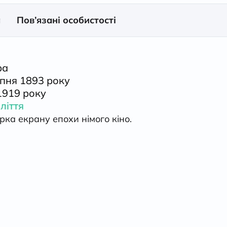
а
Пов’язані особистості
ра
рпня 1893 року
1919 року
ліття
ірка екрану епохи німого кіно.