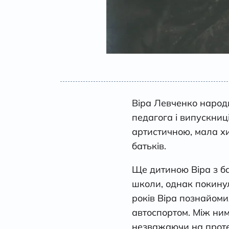
Віра Левченко наро
педагога і випускниц
артистичною, мала хи
батьків.
Ще дитиною Віра з ба
школи, однак покинула
років Віра познайом
автоспортом. Між ни
незважаючи на протес