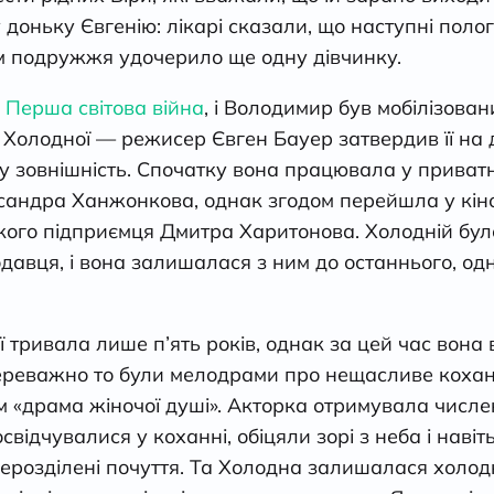
доньку Євгенію: лікарі сказали, що наступні пол
ом подружжя удочерило ще одну дівчинку.
я
Перша світова війна
, і Володимир був мобілізован
 Холодної — режисер Євген Бауер затвердив її на 
у зовнішність. Спочатку вона працювала у приватн
сандра Ханжонкова, однак згодом перейшла у кін
ького підприємця Дмитра Харитонова. Холодній бу
давця, і вона залишалася з ним до останнього, одна
ї тривала лише п’ять років, однак за цей час вона 
реважно то були мелодрами про нещасливе кохання
 «драма жіночої душі». Акторка отримувала числен
свідчувалися у коханні, обіцяли зорі з неба і наві
нерозділені почуття. Та Холодна залишалася холод