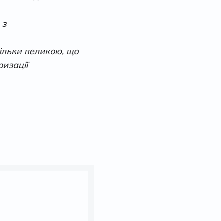
 з
тільки великою, що
ризації