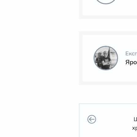
Екс
Яро
Щ
х