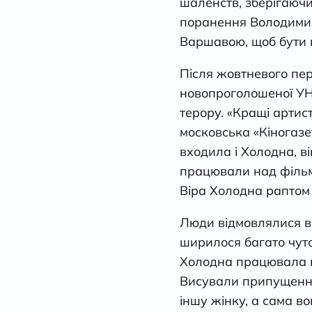
шаленств, зберігаючи
поранення Володимира
Варшавою, щоб бути п
Після жовтневого пер
новопроголошеної УНР
терору. «Кращі артис
московська «Кіногазе
входила і Холодна, ві
працювали над фільм
Віра Холодна раптом з
Люди відмовлялися ві
ширилося багато чуто
Холодна працювала н
Висували припущення 
іншу жінку, а сама в