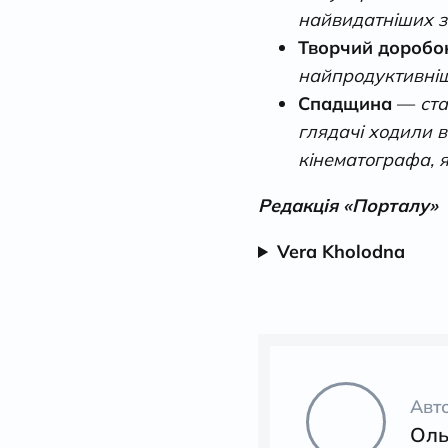
найвидатніших зі
Творчий дороб
найпродуктивніши
Спадщина
—
ст
глядачі ходили в
кінематографа, я
Редакція «Порталу»
Vera Kholodna
Авт
Оль