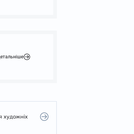
етальніше
я художніх