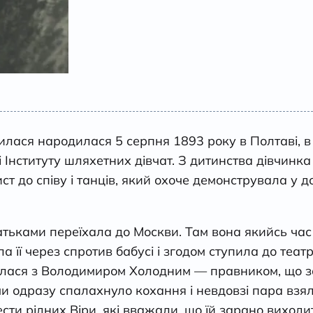
дилася
народилася 5 серпня 1893 року в Полтаві,
в
і Інституту шляхетних дівчат. З дитинства дівчинк
ст до співу і танців, який охоче демонструвала у 
тьками переїхала до Москви. Там вона якийсь час
 її через спротив бабусі і згодом ступила до театра
илася з Володимиром Холодним — правником, що 
ми одразу спалахнуло кохання і невдовзі пара вз
ти рідних Віри, які вважали, що їй зарано виходит