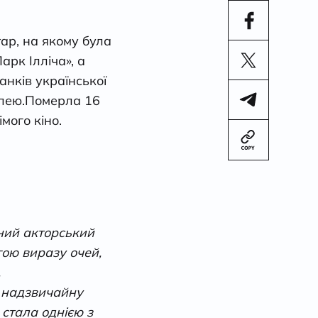
ар, на якому була
рк Ілліча», а
нків української
лею.
Померла 16
мого кіно.
ний акторський
огою виразу очей,
.
а надзвичайну
 стала однією з