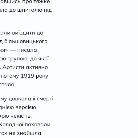
знавшись про тяжке
ала до шпиталю під
чали виїздити до
ід більшовицького
жя», — писала
єю трупою, до якої
є. Артисти активно
 лютому 1919 року
стало.
у довкола її смерті
днією версією
ю чекістів.
 Холодної поховали
уток не знайшла