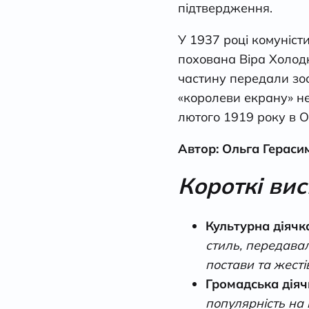
підтвердження.
У 1937 році комуніс
похована Віра Холодн
частину передали зоо
«королеви екрану» нем
лютого 1919 року в Од
Автор: Ольга Гераси
Короткі ви
Культурна діячк
стиль, передавал
постави та жесті
Громадська дія
популярність на 