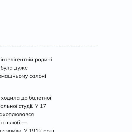
 інтелігентній родині
а була дуже
домашньому салоні
 ходила до балетної
льної студії. У 17
захоплювався
яла шлюб —
и заміж. У 1912 році