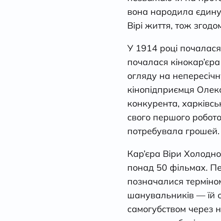
вона народила єдину 
Вірі життя, тож згод
У 1914 році почалас
почалася кінокар’єра
огляду на непересічн
кінопідприємця Олек
конкурента, харківс
свого першого робото
потребувала грошей.
Кар’єра Віри Холодно
понад 50 фільмах. Пе
позначалися терміном
шанувальників — їй о
самогубством через 