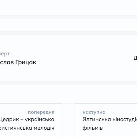
перт
Д
слав Грицак
попередня
наступна
едрик – українська
Ялтинська кіностуді
ристиянська мелодія
фільмів