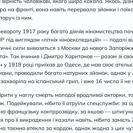
 вірність чоловікові, якого щиро кохала. Якось, ді
 на фронті, вона навіть перервала зйомки і поїх
оруч із ним.
евороту 1917 року багато діячів кіномистецтва по
 під виглядом «літніх кіноекспедицій» — подалі в
тичні сили вивозяться з Москви до нового Запоріж
та». Так вчинив і Дмитро Харитонов — разом зі сво
н у 1918 році приїхав до Одеси, де мав своє атель
ами, проводили багато натурних зйомок, однак у
ахворіла на іспанський грип, і вже 16 числа її не 
рити у наглу смерть молодої вродливої акторки, том
к. Подейкували, нібито її отруїли спецслужби: за о
а французьку контррозвідку, за іншою — шпигунко
про її викрадення і казали навіть, нібито замість
она таємно втекла за кордон, однак жодна з цих ч