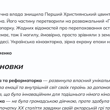
тична влада знищила Перший Християнський цвинт
а. Його частину перетворили на розважальний «Па
парку. Жодних відомостей про перепоховання оста
ає, тож її могилу, ймовірно, просто зрівняли з зем
есі. Українська кіноакторка, зірка екрану епохи ні
менко
сновки
а та реформаторка
—
розвинула власний унікаль
а емоції та внутрішній світ своїх героїнь за допом
в, що було інноваційним для тодішнього німого кіно
чка
—
не була громадською діячкою, проте здобул
початку XX століття завдяки своїй акторській грі та