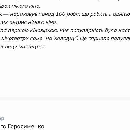
рок німого кіно.
ок
—
нараховує понад 100 робіт, що робить її однією
х актрис німого кіно.
ала першою кінозіркою, чия популярність була нас
 кінотеатри саме “на Холодну”. Це сприяло популя
к виду мистецтва.
ор
га Герасименко