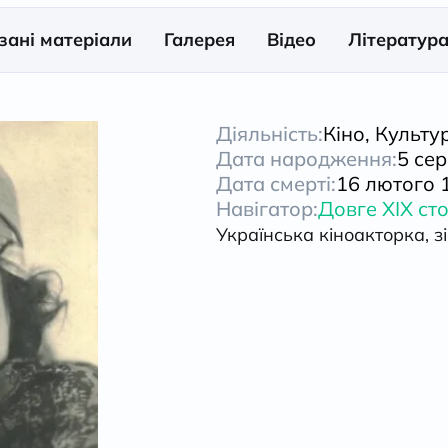
зані матеріали
Галерея
Відео
Літератур
Діяльність:
Кіно, Культу
Дата народження:
5 се
Дата смерті:
16 лютого 
Навігатор:
Довге XIX сто
Українська кіноакторка, з