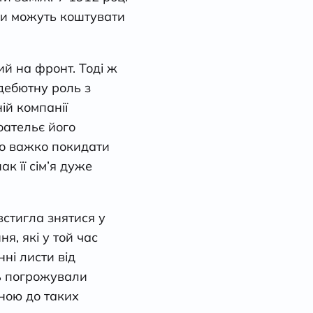
оги можуть коштувати
ий на фронт. Тоді ж
дебютну роль з
ій компанії
оательє його
ло важко покидати
к її сім’я дуже
встигла знятися у
, які у той час
ні листи від
ть погрожували
ною до таких