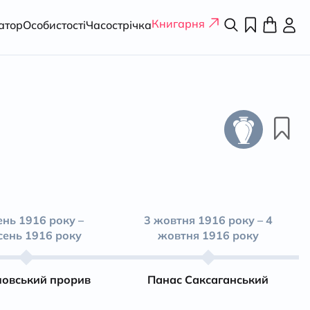
Книгарня
атор
Особистості
Часострічка
нь 1916 року –
3 жовтня 1916 року – 4
сень 1916 року
жовтня 1916 року
ловський прорив
Панас Саксаганський