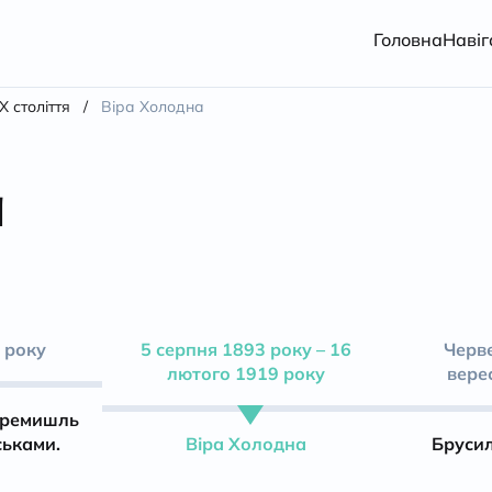
Головна
Навіг
X століття
/
Віра Холодна
а
 року
5 серпня 1893 року – 16
Черве
лютого 1919 року
вере
еремишль
ськами.
Віра Холодна
Бруси