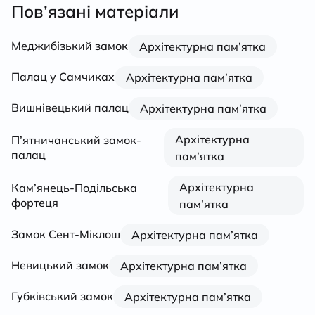
Пов’язані матеріали
Меджибізький замок
Архітектурна пам’ятка
Палац у Самчиках
Архітектурна пам’ятка
Вишнівецький палац
Архітектурна пам’ятка
Архітектурна
П’ятничанський замок-
палац
пам’ятка
Архітектурна
Кам’янець-Подільська
фортеця
пам’ятка
Замок Сент-Міклош
Архітектурна пам’ятка
Невицький замок
Архітектурна пам’ятка
Губківський замок
Архітектурна пам’ятка