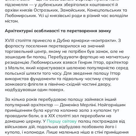
підземелля — у дубенських зберігалися коштовності й
архіви князів Острозьких, Замойських, Конецпольських та
Любомирських. Усі ці князівські роди в різний час володіли
містом.
Архітектурні особливості та перетворення замку
XVIII століття принесло в Дубно ярмарки-«контракти». З
форпосту поселення перетворилося на значний
торговельний центр, якому не потрібен був замок, але не
зашкодив би палац. Перебудувати фортецю на магнатську
резиденцію Любомирських взявся Генрик Іттар, архітектор
з Мальти, який користувався шаленою популярністю серед
польської шляхти того часу. Для зведення палацу Іттар
використав фундаменти та підвальну частину старого
замкового флігеля в північно-східній частині двору,
надбудувавши один поверх.
За кілька років перебудовою палацу зайнявся інший
популярний архітектор — Доменіко Мерліні. Найгарнішим
приміщенням була кругла колонна зала з куполом: тут
проводили бали, а в ХІХ столітті зал переробили на
домашню церкву. У
Першу світову
палац постраждав від
військових дій, подальша відбудова позбавила його і
купола, і колонади. Лише маленька ніша в стіні приміщення