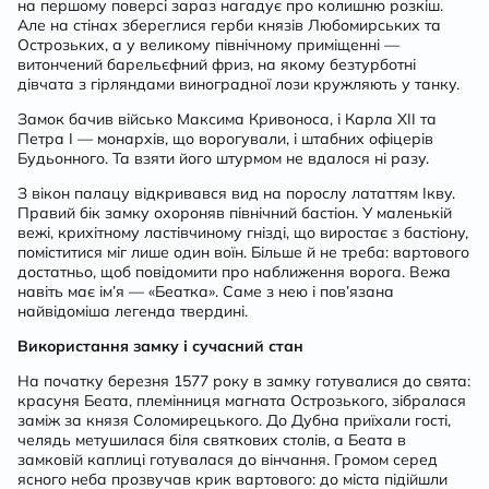
на першому поверсі зараз нагадує про колишню розкіш.
Але на стінах збереглися герби князів Любомирських та
Острозьких, а у великому північному приміщенні —
витончений барельєфний фриз, на якому безтурботні
дівчата з гірляндами виноградної лози кружляють у танку.
Замок бачив військо Максима Кривоноса, і Карла XII та
Петра І — монархів, що ворогували, і штабних офіцерів
Будьонного. Та взяти його штурмом не вдалося ні разу.
З вікон палацу відкривався вид на порослу лататтям Ікву.
Правий бік замку охороняв північний бастіон. У маленькій
вежі, крихітному ластівчиному гнізді, що виростає з бастіону,
поміститися міг лише один воїн. Більше й не треба: вартового
достатньо, щоб повідомити про наближення ворога. Вежа
навіть має ім’я — «Беатка». Саме з нею і пов’язана
найвідоміша легенда твердині.
Використання замку і сучасний стан
На початку березня 1577 року в замку готувалися до свята:
красуня Беата, племінниця магната Острозького, зібралася
заміж за князя Соломирецького. До Дубна приїхали гості,
челядь метушилася біля святкових столів, а Беата в
замковій каплиці готувалася до вінчання. Громом серед
ясного неба прозвучав крик вартового: до міста підійшли