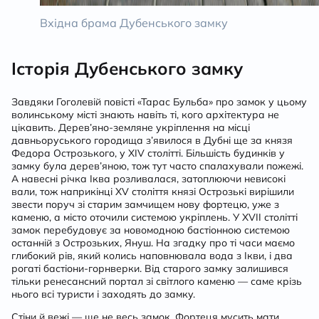
Вхідна брама Дубенського замку
Історія Дубенського замку
Завдяки Гоголевій повісті «Тарас Бульба» про замок у цьому
волинському місті знають навіть ті, кого архітектура не
цікавить. Дерев’яно-земляне укріплення на місці
давньоруського городища з’явилося в Дубні ще за князя
Федора Острозького, у XIV столітті. Більшість будинків у
замку була дерев’яною, тож тут часто спалахували пожежі.
А навесні річка Іква розливалася, затоплюючи невисокі
вали, тож наприкінці XV століття князі Острозькі вирішили
звести поруч зі старим замчищем нову фортецю, уже з
каменю, а місто оточили системою укріплень. У XVII столітті
замок перебудовує за новомодною бастіонною системою
останній з Острозьких, Януш. На згадку про ті часи маємо
глибокий рів, який колись наповнювала вода з Ікви, і два
рогаті бастіони-горнверки. Від старого замку залишився
тільки ренесансний портал зі світлого каменю — саме крізь
нього всі туристи і заходять до замку.
Стіни й вежі — ще не весь замок. Фортеця мусить мати