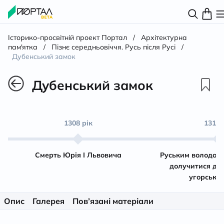
Історико-просвітній проект Портал
/
Архітектурна
пам'ятка
/
Пізнє середньовіччя. Русь після Русі
/
Дубенський замок
Дубенський замок
1308 рік
1315 
Смерть Юрія І Львовича
Руським володар
долучитися до 
угорську 
Опис
Галерея
Пов’язані матеріали