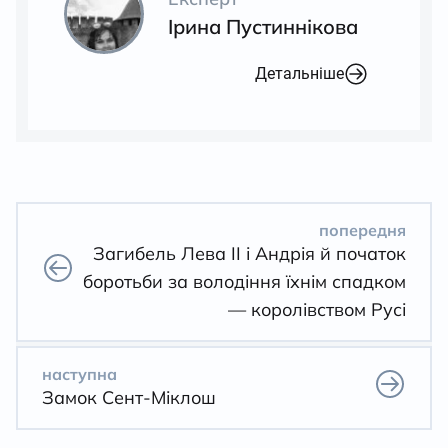
Ірина Пустиннікова
Детальніше
попередня
Загибель Лева ІІ і Андрія й початок
боротьби за володіння їхнім спадком
— королівством Русі
наступна
Замок Сент-Міклош