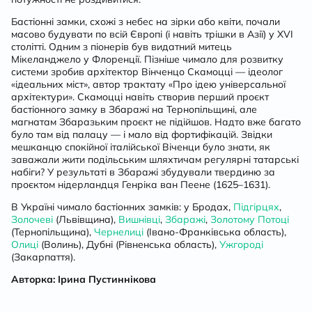
Бастіонні замки, схожі з небес на зірки або квіти, почали
масово будувати по всій Європі (і навіть трішки в Азії) у XVI
столітті. Одним з піонерів був видатний митець
Мікеланджело у Флоренції. Пізніше чимало для розвитку
системи зробив архітектор Вінченцо Скамоцці — ідеолог
«ідеальних міст», автор трактату «Про ідею універсальної
архітектури». Скамоцці навіть створив перший проєкт
бастіонного замку в Збаражі на Тернопільщині, але
магнатам Збаразьким проєкт не підійшов. Надто вже багато
було там від палацу — і мало від фортифікацій. Звідки
мешканцю спокійної італійської Віченци було знати, як
заважали жити подільським шляхтичам регулярні татарські
набіги? У результаті в Збаражі збудували твердиню за
проєктом нідерландця Генріка ван Пеене (1625–1631).
В Україні чимало бастіонних замків: у Бродах,
Підгірцях
,
Золочеві
(Львівщина),
Вишнівці
,
Збаражі
,
Золотому Потоці
(Тернопільщина),
Чернелиці
(Івано-Франківська область),
Олиці
(Волинь), Дубні (Рівненська область),
Ужгороді
(Закарпаття).
Авторка: Ірина Пустиннікова