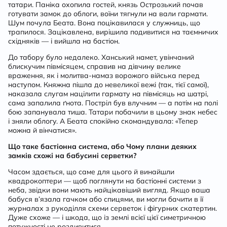
татари. Паніка охопила гостей, князь Острозький почав
готувати замок до облоги, воїни тягнули на вали гармати.
Шум почула Беата. Вона поцікавилася у служниць, що
трапилося. Зацікавлена, вирішила подивитися на таємничих
східняків — і вийшла на бастіон.
До табору було недалеко. Ханський намет, увінчаний
блискучим півмісяцем, справив на дівчину велике
враження, як і молитва-намаз ворожого війська перед
наступом. Княжна пішла до невеликої вежі (так, тієї самої),
наказала слугам націлити гармату на півмісяць на шатрі,
сама запалила ґнота. Постріл був влучним — а потім на полі
бою запанувала тиша. Татари побачили в цьому знак небес
і зняли облогу. А Беата спокійно скомандувала: «Тепер
можна й вінчатися».
Що таке бастіонна система, або Чому плани деяких
замків схожі на бабусині серветки?
Часом здається, що саме для цього й винайшли
квадрокоптери — щоб поглянути на бастіонні системи з
неба, звідки вони мають найцікавіший вигляд. Якщо ваша
бабуся в’язала гачком або спицями, ви могли бачити в її
журналах з рукоділля схеми серветок і фігурних скатертин.
Дуже схоже — і шкода, що із землі всієї цієї симетричною
потужності не роздивитися.