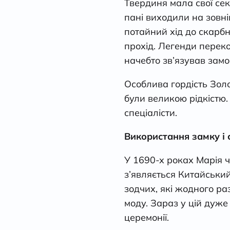
Твердиня мала свої сек
пані виходили на зовніш
потайний хід до скарбн
прохід. Легенди переко
начебто зв’язував замок
Особлива гордість Зол
були великою рідкістю.
спеціалісти.
Використання замку і 
У 1690-х роках Марія ч
з’являється Китайський
зодчих, які жодного р
моду. Зараз у цій дуже
церемонії.