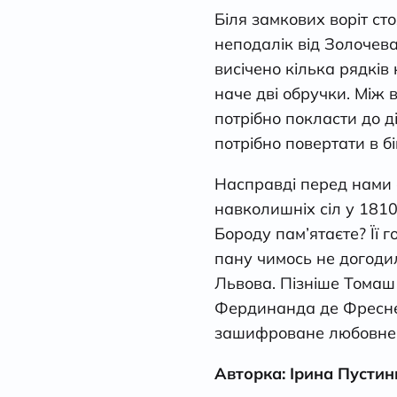
Біля замкових воріт сто
неподалік від Золочева
висічено кілька рядків
наче дві обручки. Між
потрібно покласти до д
потрібно повертати в бі
Насправді перед нами с
навколишніх сіл у 181
Бороду пам’ятаєте? Її 
пану чимось не догодил
Львова. Пізніше Томаш
Фердинанда де Фреснел
зашифроване любовне п
Авторка: Ірина Пустин