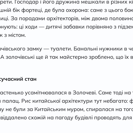
рети. Господар і його дружина мешкали в різних кі
ній бік фортеці, де була охорона: саме з цього бок
иці. За порадами архітекторів, між двома полови
нують: ці ходи — дитячі забавки порівняно з підз
 з містом.
очівського замку — туалети. Банальні нужники в ч
 А золочівські ще й так майстерно зроблено, що їх 
сучасний стан
астенько усамітнювалася в Золочеві. Саме тоді на 
 палац. Рис китайської архітектури тут небагато: 
азу не були за Китайським муром, спиралася на то
 віддалено схожій на пагоду будівлі проводять для