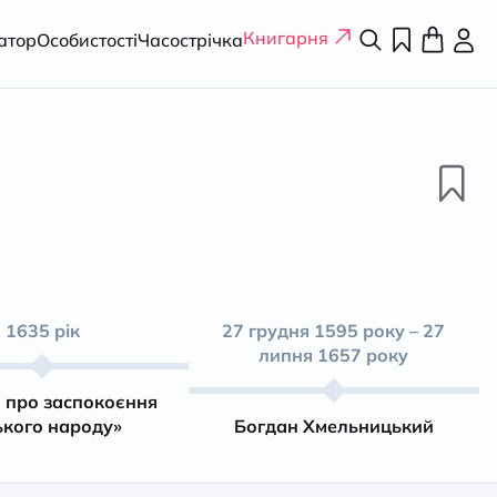
Книгарня
атор
Особистості
Часострічка
1635 рік
27 грудня 1595 року – 27
липня 1657 року
 про заспокоєння
ького народу»
Богдан Хмельницький