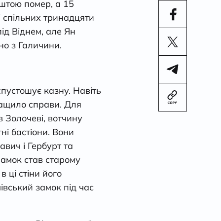
штою помер, а 15
і спільних тринадцяти
ід Віднем, але Ян
но з Галичини.
спустошує казну. Навіть
ращило справи. Для
 Золочеві, вотчину
ні бастіони. Вони
авич і Гербурт та
 Замок став старому
 ці стіни його
івський замок під час