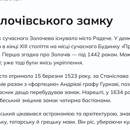
олочівського замку
 сучасного Золочева існувало місто Радече. У дея
 кінці ХІІІ століття на місці сучасного Будинку
«
Пр
 Перша згадка про Золочів — під 1442 роком. Мо
г, уже тоді були якісь укріплення.
то отримало 15 березня 1523 року, за Станіслава
ів разом з «фортецею» Андрієві графу Гуркові, по
асник дещо перебудував замок. Нарешті, у 1634 ро
беський зміцнив замок чотирма бастіонами.
еський цікавився астрономією та архітектурою, зна
ьку, татарську й грецьку мови. Він ріс, убираючи к