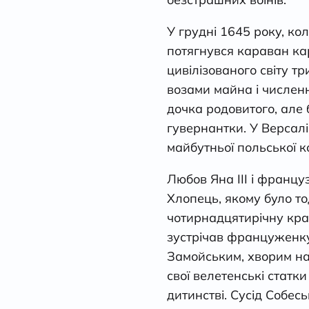
У грудні 1645 року, ко
потягнувся караван кар
цивілізованого світу 
возами майна і численн
дочка родовитого, але б
гувернантки. У Версал
майбутньої польської к
Любов Яна ІІІ і француз
Хлопець, якому було то
чотирнадцятирічну кра
зустрічав француженку
Замойським, хворим на
свої велетенські статк
дитинстві. Сусід Собес