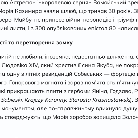
ною Астреєю» і «королевою серця». Замойський зре
Марія Казимира взяли шлюб, що тривав 30 років. З
еро. Майбутнє принесе війни, коронацію і тріумф п
і листи, і з 300 опублікованих епістол 80 написа
сті та перетворення замку
итій не любили: іноземка, недостатньо шляхетна, 
 Людовіка XIV, який хрестив її сина Якуба, не пок
а одну з літніх резиденцій Собеських — фортецю в
го. Гонорового магната і зараз пам’ятають п’ятикут
кі прикрашають плити з гербами Яніна, Годзава, Р
Sobieski, Krajczy
Koronny, Starosta
Krasnostawski
).
 монументом, але по-справжньому вдихнула душу в
іть стверджують, що Марія хоробро захищала Золоч