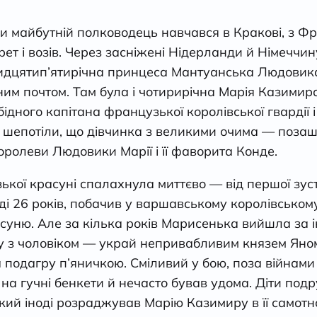
ли майбутній полководець навчався в Кракові, з Фр
ет і возів. Через засніжені Нідерланди й Німеччи
тридцятип’ятирічна принцеса Мантуанська Людовика
им почтом. Там була і чотирирічна Марія Казимира
ідного капітана французької королівської гвардії і
і шепотіли, що дівчинка з великими очима — поза
оролеви Людовики Марії і її фаворита Конде.
ької красуні спалахнула миттєво — від першої зустр
ді 26 років, побачив у варшавському королівськом
суню. Але за кілька років Марисенька вийшла за і
 з чоловіком — украй непривабливим князем Яно
 подагру п’яничкою. Сміливий у бою, поза війнам
и на гучні бенкети й нечасто бував удома. Діти по
ький іноді розраджував Марію Казимиру в її самотно