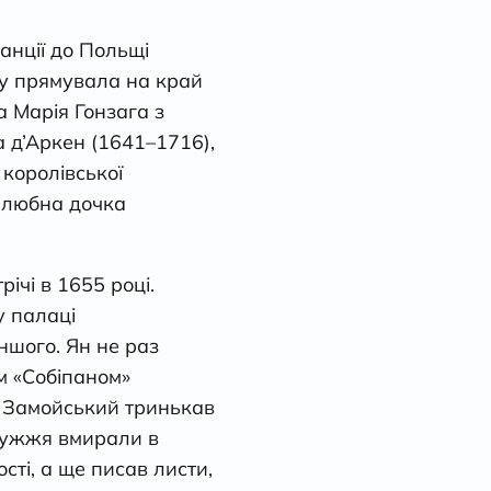
анції до Польщі
ну прямувала на край
 Марія Гонзага з
 д’Аркен (1641–1716),
 королівської
шлюбна дочка
ічі в 1655 році.
у палаці
ншого. Ян не раз
м «Собіпаном»
и Замойський тринькав
дружжя вмирали в
сті, а ще писав листи,