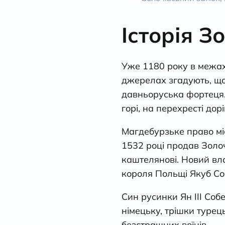
Історія З
Уже 1180 року в межах
джерелах згадують, що в
давньоруська фортеця.
горі, на перехресті дорі
Магдебурзьке право міс
1532 році продав Золоч
каштелянові. Новий вл
короля Польщі Якуб Со
Син русинки Ян ІІІ Соб
німецьку, трішки турец
безстрашних воїнів.