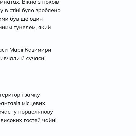
мнатах. Вікна з покоїв
у в стіні було зроблено
нами був ще один
емним тунелем, який
аси Марії Казимири
вивчали й сучасні
території замку
фантазія місцевих
гочасну порцелянову
 високих гостей чайні