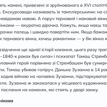
ять камені, привезені зі зруйнованого в XVI столітт
. Екскурсоводи називають їх тамплієрськими: на сі
 невідомою мовою. А поруч терновий і маковий вінк
 вінками — акуратна дірочка. Кажуть, якщо маєш т
ірочки палець і швидко повертіти ним. Якщо бажан
к тернового вінка, хочеш романтики — у бік вінка к
відчення ще однієї історії кохання, цього разу тра
0–1840-х роках був силач і психопат Томаш Стрем
головний герой порівняно зі Стрембошем був сумирн
и, Томаш убивав голіруч. Донька Зузанна в 14 рок
 ходив війною на чоловіка Зузанни, підстаркуват
я. Зузанна ж закохалася у місцевого художника. 
ослання на каменях, які стоять у дворі замку.
нікова