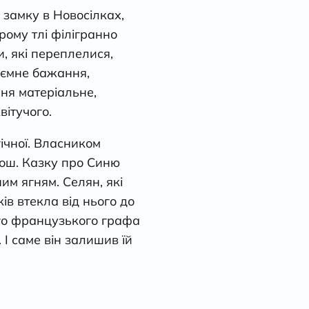
і замку в Новосілках,
рому тлі філігранно
и, які переплелися,
аємне бажання,
ня матеріальне,
вітучого.
гічної. Власником
бош. Казку про Синю
им ягням. Селян, які
ів втекла від нього до
ого французького графа
І саме він залишив їй