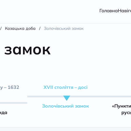
Головна
Навіг
/
Козацька доба
/
Золочівський замок
 замок
у – 1632
XVII століття – досі
Золочівський замок
«Пункти
нда
рус