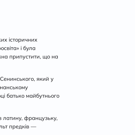
ких історичних
освіта» і була
жна припустити, що на
 Сенинського, який у
знанському
ці батько майбутнього
в латину, французьку,
ульт предків —