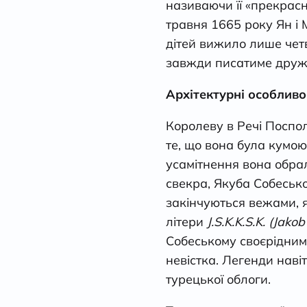
називаючи її «прекрас
травня 1665 року Ян і 
дітей вижило лише четв
завжди писатиме дружин
Архітектурні особливо
Королеву в Речі Поспол
те, що вона була кумою
усамітнення вона обрал
свекра, Якуба Собесько
закінчуються вежами, я
літери
J.S.K.K.S.K. (Jakob
Собеському своєрідним
невістка. Легенди нав
турецької облоги.