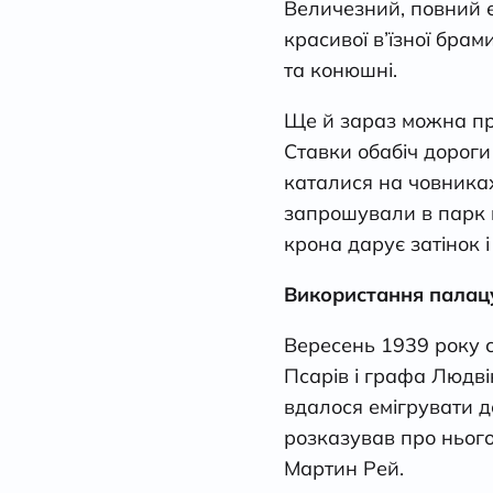
Величезний, повний 
красивої в’їзної бра
та конюшні.
Ще й зараз можна про
Ставки обабіч дороги
каталися на човниках
запрошували в парк щ
крона дарує затінок і
Використання палацу
Вересень 1939 року с
Псарів і графа Людві
вдалося емігрувати до
розказував про нього
Мартин Рей.