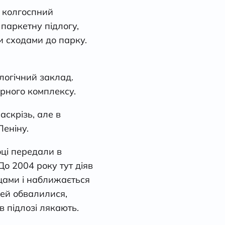
в колгоспний
паркетну підлогу,
 сходами до парку.
логічний заклад.
арного комплексу.
скрізь, але в
Леніну.
оці передали в
До 2004 року тут діяв
ущами і наближається
рей обвалилися,
в підлозі лякають.