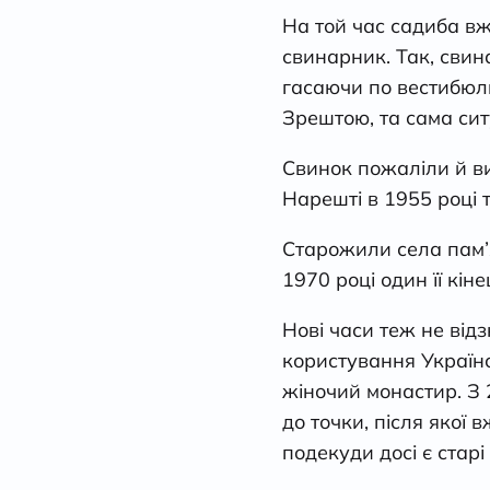
На той час садиба вж
свинарник. Так, свин
гасаючи по вестибюл
Зрештою, та сама сит
Свинок пожаліли й в
Нарешті в 1955 році 
Старожили села пам’я
1970 році один її кі
Нові часи теж не від
користування Українс
жіночий монастир. З 
до точки, після якої
подекуди досі є старі