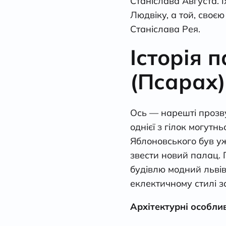
Станіслава Августа. 
Людвіку, а той, своє
Станіслава Рея.
Історія 
(Псарах)
Ось — нарешті прозв
однієї з гілок могут
Яблоновського був у
звести новий палац. 
будівлю модний львів
еклектичному стилі 
Архітектурні особли