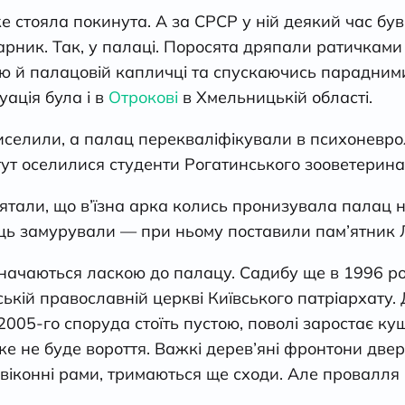
е стояла покинута. А за СРСР у ній деякий час бу
арник. Так, у палаці. Поросята дряпали ратичками 
ю й палацовій капличці та спускаючись парадними
уація була і в
Отрокові
в Хмельницькій області.
иселили, а палац перекваліфікували в психоневро
тут оселилися студенти Рогатинського зооветерин
тали, що в’їзна арка колись пронизувала палац на
нець замурували — при ньому поставили пам’ятник 
значаються ласкою до палацу. Садибу ще в 1996 р
ькій православній церкві Київського патріархату. 
2005-го споруда стоїть пустою, поволі заростає к
 вже не буде вороття. Важкі дерев’яні фронтони две
 віконні рами, тримаються ще сходи. Але провалля 