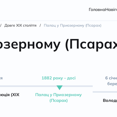
Головна
Навіг
/
Довге XIX століття
/
Палац у Приозерному (Псарах)
озерному (Псара
тя
1882 року – досі
6 січ
бере
юція (ХІХ
Палац у Приозерному
(Псарах)
Волод