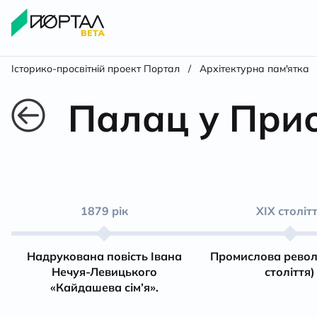
Історико-просвітній проект Портал
/
Архітектурна пам'ятка
Палац у При
1879 рік
ХІХ століт
Надрукована повість Івана
Промислова револ
Нечуя-Левицького
століття)
«Кайдашева сім’я».