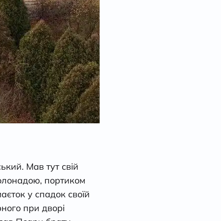
ький. Мав тут свій
колонадою, портиком
аєток у спадок своїй
рного при дворі