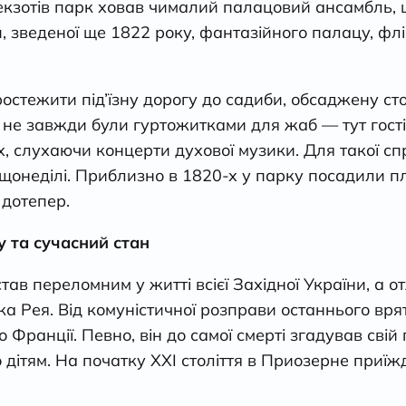
екзотів парк ховав чималий палацовий ансамбль, 
ми, зведеної ще 1822 року, фантазійного палацу, ф
стежити під’їзну дорогу до садиби, обсаджену сто
 не завжди були гуртожитками для жаб — тут гост
, слухаючи концерти духової музики. Для такої сп
онеділі. Приблизно в 1820-х у парку посадили пл
 дотепер.
 та сучасний стан
тав переломним у житті всієї Західної України, а 
ка Рея. Від комуністичної розправи останнього вр
 Франції. Певно, він до самої смерті згадував свій
 дітям. На початку ХХІ століття в Приозерне приї