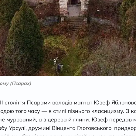
ому (Псарах)
III століття Псарами володів магнат Юзеф Яблоновс
модою того часу — в стилі пізнього класицизму. З 
и не мурований, а з дерева й глини. Юзеф передав м
юбу Урсулі, дружині Вінцента Глоговського, придво