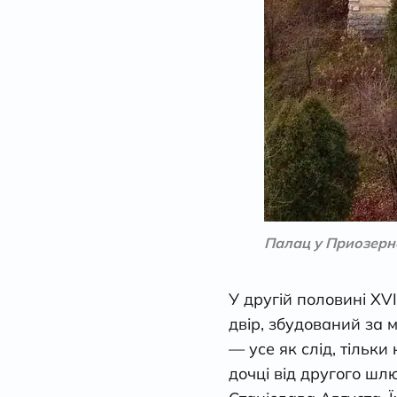
Палац у Приозерн
У другій половині XV
двір, збудований за 
— усе як слід, тільк
дочці від другого шл