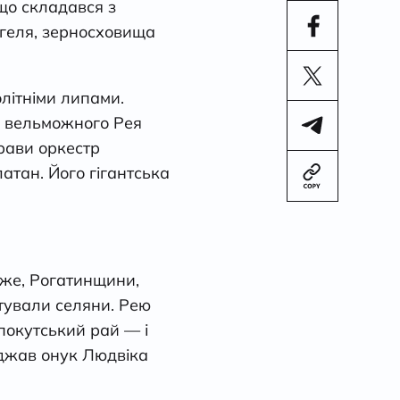
що складався з
лігеля, зерносховища
літніми липами.
і вельможного Рея
рави оркестр
атан. Його гігантська
отже, Рогатинщини,
ятували селяни. Рею
 покутський рай — і
жджав онук Людвіка