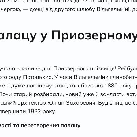
Їхній син Станіслав власних дітей не мав, тож відп
ю чергою, — дочці від другого шлюбу Вільгельміні, 
палацу у Приозерном
учало важливе для Приозерного прізвище! Реї бу
нього роду Потоцьких. У часи Вільгельміни глиноби
же в дуже поганому стані, тож близько 1880 року
Поки старий розбирали, новий уже й закласти вст
ський архітектор Юліан Захаревич. Будівництво с
завершили 1882 року.
вості та перетворення палацу