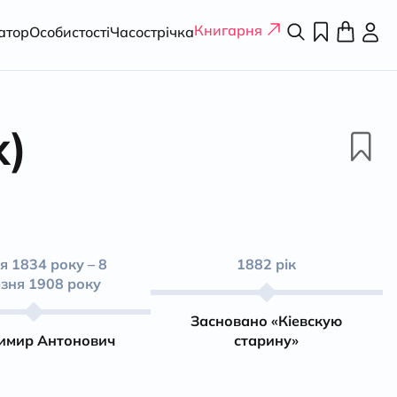
Книгарня
атор
Особистості
Часострічка
х)
ня 1834 року – 8
1882 рік
зня 1908 року
Засновано «Кіевскую
имир Антонович
старину»