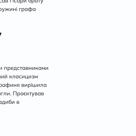
исав Псари брату
дружині графа
у
ли представниками
тний класицизм
 графиня вирішила
игли. Проєктував
адиби в