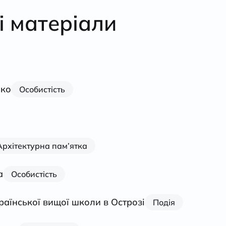
і матеріали
йко
Особистість
Архітектурна пам’ятка
а
Особистість
раїнської вищої школи в Острозі
Подія