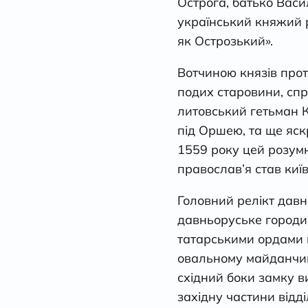
Острога, батько Васи
український княжий р
як Острозький».
Вотчиною князів протя
подих старовини, спр
литовський гетьман 
під Оршею, та ще яск
1559 року цей розум
православ’я став киї
Головний релікт давн
давньоруське городищ
татарськими ордами в
овальному майданчику
східний боки замку в
західну частини відді