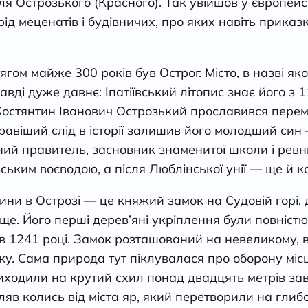
ля Острозького (Красного). Так увійшов у європейс
ід меценатів і будівничих, про яких навіть приказ
гом майже 300 років був Острог. Місто, в назві як
авді дуже давнє: Іпатіївський літопис знає його з 
Костянтин Іванович Острозький прославився пере
равіший слід в історії залишив його молодший си
ний правитель, засновник знаменитої школи і рев
вським воєводою, а після Люблінської унії — ще й 
ини в Острозі — це княжий замок на Судовій горі, 
е. Його перші дерев’яні укріплення були повніст
 1241 році. Замок розташований на невеликому, вс
. Сама природа тут піклувалася про оборону місц
иходили на крутий схил понад двадцять метрів зав
ляв колись від міста яр, який перетворили на глибо