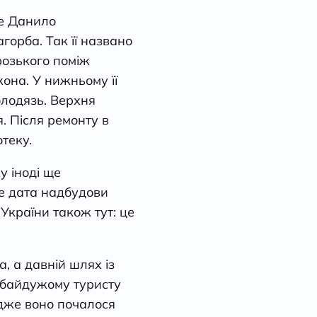
ще Данило
горба. Так її названо
розького поміж
она. У нижньому її
олодязь. Верхня
. Після ремонту в
отеку.
у іноді ще
ше дата надбудови
України також тут: це
, а давній шлях із
небайдужому туристу
адже воно почалося