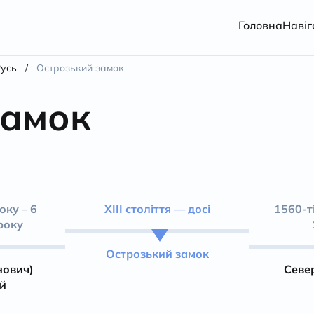
Головна
Навіг
усь
/
Острозький замок
замок
оку – 6
ХІІІ століття — досі
1560-ті
року
Острозький замок
нович)
Севе
й