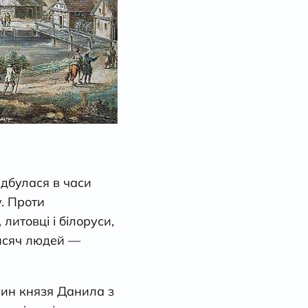
ідбулася в часи
у. Проти
литовці і білоруси,
тисяч людей —
син князя Данила з