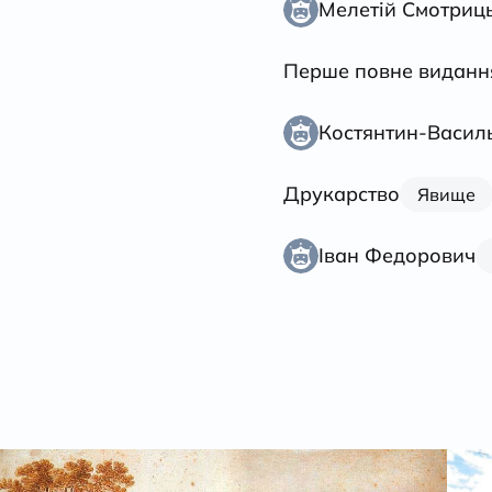
Мелетій Смотриц
Перше повне видання
Костянтин-Васил
Друкарство
Явище
Іван Федорович