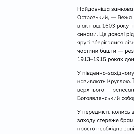
Найдавніша замкова 
Острозький, — Вежа м
в акті від 1603 року
синами. Це доволі рі
ярусі зберігалися рі
частини башти — резу
1913–1915 роках донжо
У південно-західному
називають Круглою. Ї
верхнього — ренесанс
Богоявленський собор
У передмісті, колись
заходу стереже брама
просто необхідно зав