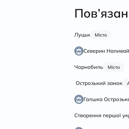
Пов’язан
Луцьк
Місто
Северин Налива
Чорнобиль
Місто
Острозький замок
Галшка Острозьк
Створення першої ук