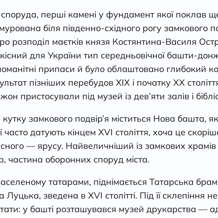
споруда, перші камені у фундамент якої поклав 
урована біля південно-східного рогу замкового па
 про розподіл маєтків князя Костянтина-Василя Ост
дкісний для України тип середньовічної башти-донж
зноманітні припаси й було облаштовано глибокий к
льтат пізніших перебудов ХІХ і початку ХХ століття
н пристосували під музей із дев’яти залів і біблі
 кутку замкового подвір’я міститься Нова башта, як
ї часто датують кінцем XVI століття, хоча це скорі
ного — ярусу. Найвеличніший із замкових храмів 
, частина оборонних споруд міста.
 заселеному татарами, піднімається Татарська брама
 Луцька, зведена в XVI столітті. Під її склепіння 
ітати: у башті розташувався музей друкарства — 