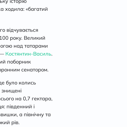
ьку історію
ка ходила: «багатий
ого відчувається
1100 року. Великий
могою над татарами
н —
Костянтин-Василь
.
ний поборник
коронним сенатором.
де було колись
ю знищені
ього на 0,7 гектара,
я: південний і
вишки, а північну та
кий рів.