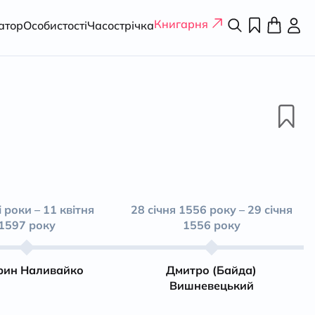
Книгарня
атор
Особистості
Часострічка
 роки – 11 квітня
28 січня 1556 року – 29 січня
1597 року
1556 року
рин Наливайко
Дмитро (Байда)
Вишневецький