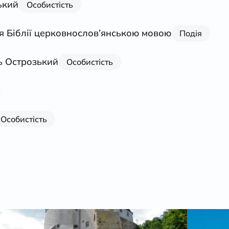
ький
Особистість
 Біблії церковнослов’янською мовою
Подія
ь Острозький
Особистість
Особистість