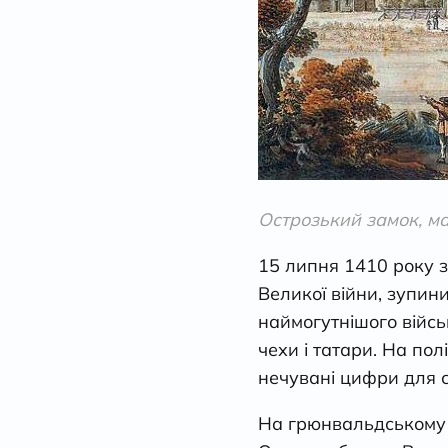
Острозький замок, м
15 липня 1410 року з
Великої війни, зупин
наймогутнішого військ
чехи і татари. На по
нечувані цифри для с
На грюнвальдському п