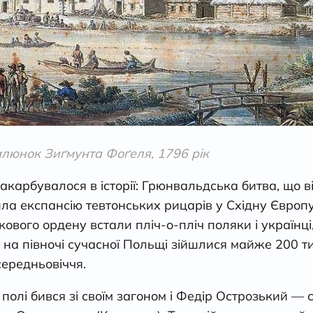
алюнок Зиґмунта Фоґеля, 1796 рік
акарбувалося в історії: Грюнвальдська битва, що в
ила експансію тевтонських рицарів у Східну Європ
ового ордену встали пліч-о-пліч поляки і українці, 
лі на півночі сучасної Польщі зійшлися майже 200 
ередньовіччя.
олі бився зі своїм загоном і Федір Острозький — 