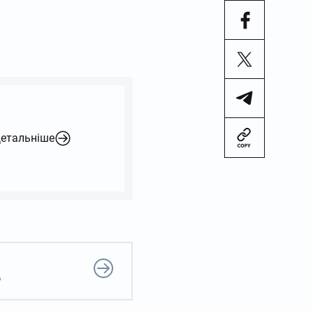
етальніше
о