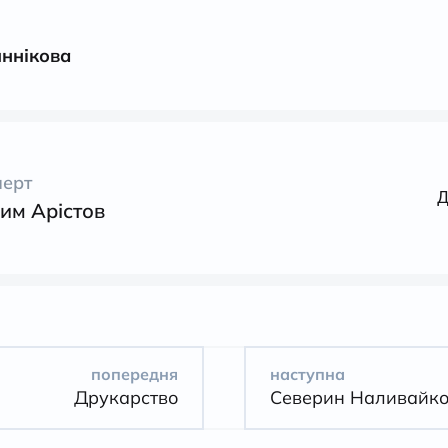
иннікова
перт
Д
им Арістов
попередня
наступна
Друкарство
Северин Наливайк