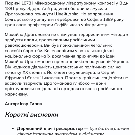
Парижі 1878 і Міжнародному літературному конгресі у Відні
1881 року. Здоров’я й родинні обставини змусили
Драгоманова покинути Швейцарію. На запрошення
болгарського уряду він перебрався до Софії, з 1889 року
працював професором Софійського університету.
Михайло Драгоманов не співчував терористичним методам
здобуття влади, пропонованим російськими
революціонерами. Він був прихильником легальних
способів боротьби. Космополітизм у загальних цілях і
національна форма їх досягнення прихилили до ідей
Михайла Драгоманова представників «поступової» України.
Він надихав діяльність центристських політичних сил на
початку ХХ століття. Його ідеї популяризували Сергій
Єфремов і Євген Чикаленко. Проте українські соціалісти не
засвоїли творчість Драгоманова глибоко — вони
орієнтувалися на ідеологів ортодоксального російського
марксизму.
Автор: Ігор Гирич
Короткі висновки
Державний діяч і реформатор
—
був багатогранним
діячем: істориком, філософом, публіцистом,