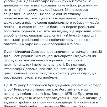
українцем». Для нього український рух міг бути лише
демократичним, а все консервативне (у його розумінні —
негативне) — чужим, неукраїнським. Він намагався
спиратися на молодь, не зважаючи на станову
приналежність, і, виходячи з тези про примат соціального,
шукав союзників не серед національного табору — «своїх
панів» — а серед соціально близьких верств російської і
польської людності, яка, втім, на відміну від українців, мала
вироблену національну ідеологію і якій були близькі цілі
польської і російської еліти: політичне панування над
автохтонним українським населенням в Україні.
Думки Михайла Драгоманова знайшли підтримку в пізнішій
діяльності українських соціал-демократів і відбилися на
формуванні національної історичної пам’яті як у
позитивному, так і негативному плані. До позитивів
історіософії Драгоманова слід віднести його віру в
цивілізаційний поступ людства, конституційний підхід до
розв’язання суспільних проблем.
До 1875 року Драгоманов був доцентом доцент на кафедрі
історії Київського університету, та його звільнили за
політичну неблагонадійність. Восени 1875-го Драгоманов
мусив емігрувати через переслідування царської влади; це
вдалося зробити за сприяння громадівців. Він оселився в
Женеві (Швейцарія), де заснував Вільну українську