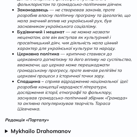
фольклористом та громадсько-політичним діячем.
Законодавець
—
не створював законів, проте
розробив власну політичну програму та ідеологію, що
мала значний вплив на український рух, був
засновником українського соціалізму.
Будівничий і меценат
—
не можна назвати
меценатом, але він виступав як культурний і
просвітницький діяч, чия діяльність мала цінний
характер для української культури та народу.
Церковна політика
—
критично ставився до
церковного догматизму та його впливу на суспільство,
вважаючи, що церква може перешкоджати
громадському прогресу, проте вивчав релігійні та
церковні процеси з історичної точки зору.
Спадщина –
сприяв відродженню національної ідеї:
розробив концепції народності літератури,
дослідження історії, етнографії та фольклору,
заснував громадсько-політичний збірник «Громада»
та активно популяризував творчість Тараса
Шевченка.
Редакція «Порталу»
Mykhailo Drahomanov