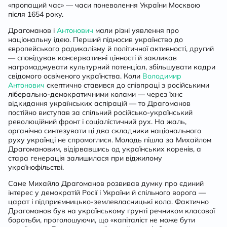
«пропащий час» — часи поневолення України Москвою
після 1654 року.
Драгоманов і
Антонович
мали різні уявлення про
національну ідею. Перший підносив українство до
європейського радикалізму й політичної активності, другий
— сповідував консервативні цінності й закликав
нагромаджувати культурний потенціал, збільшувати кадри
свідомого освіченого українства. Коли
Володимир
Антонович
скептично ставився до співпраці з російськими
ліберально-демократичними колами — через їхнє
відкидання українських аспірацій — то Драгоманов
постійно виступав за спільний російсько-український
революційний фронт і соціалістичний рух. На жаль,
органічно синтезувати ці два складники національного
руху українці не спромоглися. Молодь пішла за Михайлом
Драгомановим, відірвавшись од українських коренів, а
стара генерація залишилася при віджилому
українофільстві.
Саме Михайло Драгоманов розвивав думку про єдиний
інтерес у демократій Росії і України й спільного ворога —
царат і підприємницько-землевласницькі кола. Фактично
Драгоманов був на українському ґрунті речником класової
боротьби, проголошуючи, що «капіталіст не може бути