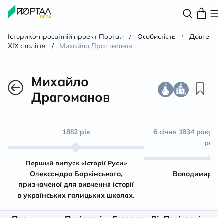
Історико-просвітній проект Портал
/
Особистість
/
Довге
XIX століття
/
Михайло Драгоманов
Михайло
Драгоманов
1882 рік
6 січня 1834 року 
рок
Перший випуск «Історії Руси»
Олександра Барвінського,
Володимир 
призначеної для вивчення історії
в українських галицьких школах.