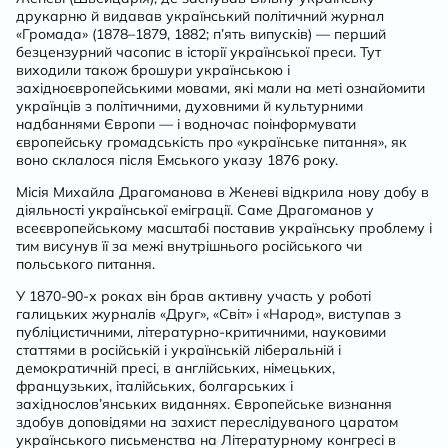
друкарню й видавав український політичний журнал
«Громада» (1878–1879, 1882; п’ять випусків) — перший
безцензурний часопис в історії української преси. Тут
виходили також брошури українською і
західноєвропейськими мовами, які мали на меті ознайомити
українців з політичними, духовними й культурними
надбаннями Європи — і водночас поінформувати
європейську громадськість про «українське питання», як
воно склалося після Емського указу 1876 року.
Місія Михайла Драгоманова в Женеві відкрила нову добу в
діяльності української еміграції. Саме Драгоманов у
всеєвропейському масштабі поставив українську проблему і
тим висунув її за межі внутрішнього російського чи
польського питання.
У 1870-90-х роках він брав активну участь у роботі
галицьких журналів «Друг», «Світ» і «Народ», виступав з
публіцистичними, літературно-критичними, науковими
статтями в російській і українській ліберальній і
демократичній пресі, в англійських, німецьких,
французьких, італійських, болгарських і
західнослов’янських виданнях. Європейське визнання
здобув доповідями на захист переслідуваного царатом
українського письменства на Літературному конгресі в