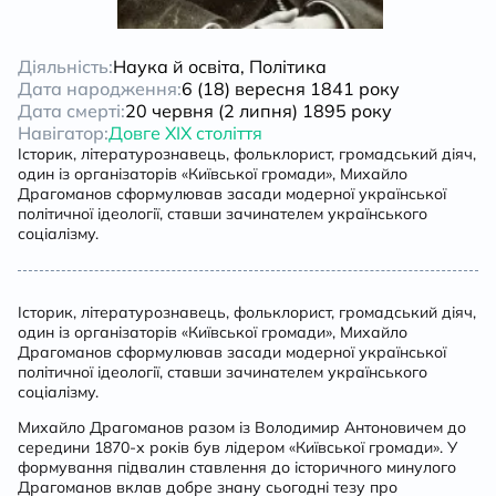
Діяльність:
Наука й освіта, Політика
Дата народження:
6 (18) вересня 1841 року
Дата смерті:
20 червня (2 липня) 1895 року
Навігатор:
Довге XIX століття
Історик, літературознавець, фольклорист, громадський діяч,
один із організаторів «Київської громади», Михайло
Драгоманов сформулював засади модерної української
політичної ідеології, ставши зачинателем українського
соціалізму.
Історик, літературознавець, фольклорист, громадський діяч,
один із організаторів «Київської громади», Михайло
Драгоманов сформулював засади модерної української
політичної ідеології, ставши зачинателем українського
соціалізму.
Михайло Драгоманов разом із Володимир Антоновичем до
середини 1870-х років був лідером «Київської громади». У
формування підвалин ставлення до історичного минулого
Драгоманов вклав добре знану сьогодні тезу про