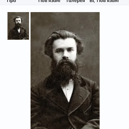
Про
Пов’язані
Галерея
Відео
Пов’язані
Літерату
особистість
матеріали
особистості