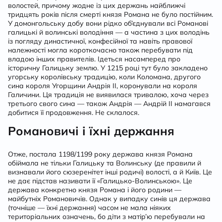
волостей, причому жодне із цих держань найближчі
тридцять років після смерті князя Романа не було постійним.
У домонгольську добу вони рідко об’єднували всі Романові
галицькі й волинські володіння — а частина з цих володінь
із погляду династичної, конфесійної та навіть правової
належності могла короткочасно також перебувати під
владою інших правителів. Ідеться насамперед про
історичну Галицьку землю. У 1215 році тут було закладено
угорську королівську традицію, коли Коломана, другого
сина короля Угорщини Андрія ІІ, коронували на короля
Галичини. Ця традиція не виявилася тривалою, хоча через
третього свого сина — також Андрія — Андрій ІІ намагався
добитися її продовження. Не склалося.
Романовичі і їхні держання
Отже, постала 1198/1199 року держава князя Романа
обіймала не тільки Галицьку та Волинську (де правили й
визнавали його сюзеренітет інші родичі) волості, а й Київ. Це
не дає підстав називати її «Галицько-Волинською». Це
держава конкретно князя Романа і його родини —
майбутніх Романовичів. Однак у випадку синів ця держава
(точніше — їхні держання) часом не мала ніяких
територіальних означень, бо діти з матір’ю перебували на