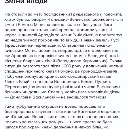
Зміни влади
Не ставили за мету послідовники Грушевського й пояснити,
хто ж був володарем «Галицько-Волинської держави» після
смерті Романа Мстиславовича, коли не без участі його
вдови право на галицький престол отримали угорські
королі з династії Арпадів та члени їхніх сімей, а правити тут
на недовгий час приходили то вихідці з інших земель Русі
(представники чернігівських Ольговичів і смоленсько-
київських Мстиславовичів, наприклад), то ставленики тих
же Арпадів як із королівських еліт (комес Бенедикт), так і з
місцевих боярських сімей (Володислав Кормильчич). Схоже
ситуація розгорталася після 1205 року у волинській частині
спадщини покійного князя Романа, де прикордонні землі
Побужжя опанував краківсько-сандомирський князь
Лешек Білий, а престоли Володимира, Белза, Луцька,
Пересопниці займали дуже різні князі з числа Романовичів
ближчих чи дальших. Спершу навіть його малолітнім дітям
— Данилові й Василькові — не знайшлося тут місця.
Така турбулентна ситуація не дозволяє засвідчити
безперервного існування «Галицько-Волинської держави»
чи «Галицько-Волинського князівства» в запропонованих
колись хронологічних рамцях — цього просто не було.
Ішлося про окремі княжі держання в межах більших