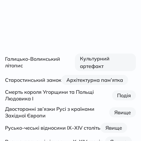
Культурний
Галицько-Волинський
літопис
артефакт
Старостинський замок
Архітектурна пам’ятка
Смерть короля Угорщини та Польщі
Подія
Людовика І
Двосторонні зв’язки Русі з країнами
Явище
Західної Європи
Русько-чеські відносини ІХ–XIV століть
Явище