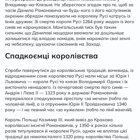
Владимир-на-Клязьмі. Не збереглося згадок про те, щоб за
часів Данила Романовича чи будь-кого з його наступників
окремим обрядом помазували на королеву Русі котрусь із
їхніх дружин. Зі смертю короля Русі 1264 року жоден із його
синів не коронувався. Монгольський тиск був таким
сильним, що Данилові нащадки вважали за доцільніше
залишатися під владою номадів, аніж наражати свої землі
на небезпеку, шукаючи союзників на Заході.
Спадкоємці королівства
Спроби повернутися до королівських традицій, вочевидь, із
відродженням саме королівства Русі мали місце за Юрія І
Львовича — короля Русі та князя Володимирії. Однак і їх
вистачило ненадовго. Із почерговою смертю його синів —
Андрія і Лева ІІ — 1323 року в державі Романовичів
перервалося спадкування престолу «за мечем» (тобто по
чоловічій лінії), а із отруєнням Юрія ІІ Тройденовича 1340
року — і на певний час «за кужелем» (тобто по лінії жіночій).
Король Польщі Казимир ІІІ, який вивіз до Кракова
королівські інсигнії Романовичів, у 1350-х роках кілька
разів титулувався й «королем Русі», однак не вплітав цієї
традиції до новопосталого 1320 року королівства Польщі.