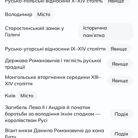
Русько-польські відносини Х–XIV століть
Явище
Володимир
Місто
Історична
Старостинський замок у
Галичі
пам’ятка
Русько-угорські відносини ІХ–XIV століття
Явище
Держава Романовичів і тяглість руської
Явище
традиції
Монгольське вторгнення середини ХІІІ–
Явище
XIV століття
Київ
Місто
Загибель Лева ІІ і Андрія й початок
боротьби за володіння їхнім спадком —
Подія
королівством Русі
Візит князя Данила Романовича до хана
Подія
Бату