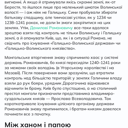
вигнанні. А якщо й отримували якісь скромні землі, як-от
Берестя, то йшлося лише про маленький шматок Волинської
волості — і аж ніяк не Галицьку. Сини пробували збирати
батькову спадщину, але тимчасові успіхи, як у 1234 чи
1238–1241 роках, не дали їм змоги закріпитися на цих
землях. Утім,
Данилові Романовичу
все-таки вдалося
зрештою взяти під контроль не тільки Волинську і Галицьку
землі, а й опанувати Київ, що, як і в ситуації Романа, не
свідчить про існування «Галицько-Волинської держави» чи
«Галицько-Волинського князівства».
Монгольське вторгнення знову спричинило хаос у системі
держань Романовичів, бо князі пересиділи 1240–1241 роки
за межами своїх володінь (в Угорському королівстві і на
Мазовії). Після повернення вони зрозуміли, що втратили
контроль над більшістю територій: у землях Галичини владу
взяли до рук бояри, урядник Дорогочина відмовився
відчинити їм браму, Київ було спустошено, а на столичний
престол монголи призначили представника владимиро-
суздальських князів — Ярослава Всеволодовича. Так
короткотривале існування цілісного організму держави
Романовичів знову припинилося, і братам-князям довелося
починати все з початку.
Між ханом і папою