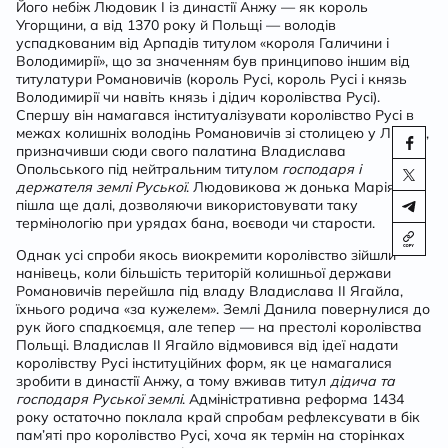
Його небіж Людовик І із династії Анжу — як король
Угорщини, а від 1370 року й Польщі — володів
успадкованим від Арпадів титулом «короля Галичини і
Володимирії», що за значенням був принципово іншим від
титулатури Романовичів (король Русі, король Русі і князь
Володимирії чи навіть князь і дідич королівства Русі).
Спершу він намагався інституалізувати королівство Русі в
межах колишніх володінь Романовичів зі столицею у Львові,
призначивши сюди свого палатина Владислава
Опольського під нейтральним титулом
господаря і
держателя землі Руської
. Людовикова ж донька Марія
пішла ще далі, дозволяючи використовувати таку
термінологію при урядах бана, воєводи чи старости.
Однак усі спроби якось виокремити королівство зійшли
нанівець, коли більшість територій колишньої держави
Романовичів перейшла під владу Владислава ІІ Ягайла,
їхнього родича «за кужелем». Землі Данила повернулися до
рук його спадкоємця, але тепер — на престолі королівства
Польщі. Владислав ІІ Ягайло відмовився від ідеї надати
королівству Русі інституційних форм, як це намагалися
зробити в династії Анжу, а тому вживав титул
дідича та
господаря Руської землі
. Адміністративна реформа 1434
року остаточно поклала край спробам рефлексувати в бік
пам’яті про королівство Русі, хоча як термін на сторінках