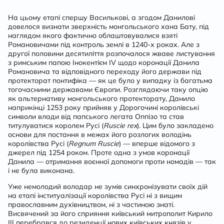
На цьому етапі спершу Василькові, а згодом Данилові
довелося визнати зверхність монгольського хана Бату, під
наглядом якого фактично облаштовувалися взяті
Романовичами під контроль землі в 1240-х роках. Але з
другої половини десятиліття розпочалося жваве листування
з римським папою Інокентієм IV щодо коронації Данила
Романовича та відповідного переходу його держави під
протекторат понтифіка — як це було у випадку із багатьма
тогочасними державами Європи. Розглядаючи таку опцію
як альтернативу монгольського протекторату, Данило
наприкінці 1253 року прийняв у Дорогочині королівські
символи влади від папського легата Оппізо та став
титулуватися королем Русі (
Ruscie rex
). Цим було закладено
основи для постання в межах його розлогих володінь
королівства Русі (
Regnum Ruscie
) — вперше відомого з
джерел під 1254 роком. Проте одна з умов коронації
Данила — отримання воєнної допомоги проти номадів — так
і не була виконана.
Уже немолодий володар не зумів синхронізувати своїх дій
на етапі інституалізації королівства Русі ні з вищим
православним духівництвом, ні з частиною знаті.
Висвячений за його сприяння київський митрополит Кирило
ІІІ перебрався до резиденції нових київських князів у