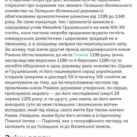
стереотип про існування так званого
Галицько-Волинського
споруди
князівства
чи
Галицько-Волинської держави
із
обов’язковими хронологічними рамками від 1199 до 1340
року. Як сама концепція, так і хронологія виникли в
середовищі учнів Михайла Грушевського на межі ХІХ–ХХ
століть, коли постала потреба продемонструвати тяглість
києворуських династичних і церковних традицій не в
північному, а в західному напрямі постмонгольського світу.
За основу тоді взяли другий прихід володимирського князя
Романа Мстиславовича до міста
Галича
1199 року (хоча
насправді між вереснем 1198-го й березнем 1199-го) та
начебто об’єднання в одну державу двох «князівств». Однак
ні Грушевський, ні його поціновувачі серед українських
істориків (зокрема в діаспорі) ХХ й початку ХХІ століття не
акцентували на тому, що інституалізовано постале під
правлінням князя Романа державне утворення, по-перше,
проіснувало недовго — до його несподіваної смерті 19
червня 1205 року; а по-друге, уже навіть за його життя
виходило суто за межі галицьких і волинських вотчин
володаря, який під кінець свого життя був також князем
Києва. Невідомо, якими були його впливи в історичному
Пониззі (тепер — Поділля), яке з географічного погляду не
належить ні до Галицької, ні до Волинської земель.