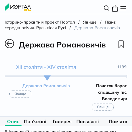
Історико-просвітній проект Портал
/
Явище
/
Пізнє
середньовіччя. Русь після Русі
/
Держава Романовичів
Держава Романовичів
ХІІ століття – XIV століття
1199 – 
Держава Романовичів
Початок боротьб
спадщину після 
Явище
Володимира 
Явище
Опис
Пов’язані
Галерея
Пов’язані
Пам’ятки
матеріали
особистості
та
В історичній літературі досі залишається не подоланим