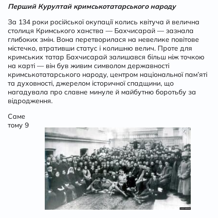
Перший Курултай кримськотатарського народу
За 134 роки російської окупації колись квітуча й велична
столиця Кримського ханства — Бахчисарай — зазнала
глибоких змін. Вона перетворилася на невелике повітове
містечко, втративши статус і колишню велич. Проте для
кримських татар Бахчисарай залишався більш ніж точкою
на карті — він був живим символом державності
кримськотатарського народу, центром національної пам’яті
та духовності, джерелом історичної спадщини, що
нагадувала про славне минуле й майбутню боротьбу за
відродження.
Саме
тому 9