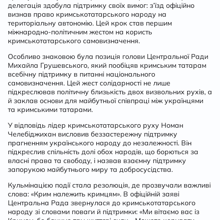
делегація здобула підтримку своїх вимог: з’їзд офіційно
визнав право кримськотатарського народу на
територіальну автономію. Цей крок став першим
міжнародно-політичним жестом на користь
кримськотатарського самовизначення.
Особливо знаковою була позиція голови Центральної Ради
Михайла Грушевського, який пообіцяв кримським татарам
всебічну підтримку в питанні національного
самовизначення. Цей жест солідарності не лише
підкреслював політичну близькість двох визвольних рухів, а
й заклав основи для майбутньої співпраці між українцями
та кримськими татарами.
У відповідь лідер кримськотатарського руху Номан
Челебіджихан висловив беззастережну підтримку
прагненням українського народу до незалежності. Він
підкреслив спільність долі обох народів, що борються за
власні права та свободу, і назвав взаємну підтримку
запорукою майбутнього миру та добросусідства.
Кульмінацією події стала резолюція, де прозвучали важливі
слова: «Крим належить кримцям». В офіційній заяві
Центральна Рада звернулася до кримськотатарського
народу зі словами поваги й підтримки: «Ми вітаємо вас із