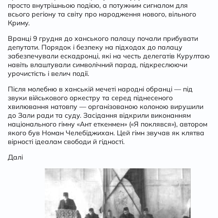
просто внутрішньою подією, а потужним сигналом для
всього регіону та світу про народження нового, вільного
Криму.
Вранці 9 грудня до ханського палацу почали прибувати
депутати. Порядок і безпеку на підходах до палацу
забезпечували ескадронці, які на честь делегатів Курултаю
навіть влаштували символічний парад, підкреслюючи
урочистість і велич події.
Після молебню в ханській мечеті народні обранці — під
звуки військового оркестру та серед піднесеного
хвилювання натовпу — організованою колоною вирушили
до Зали ради та суду. Засідання відкрили виконанням
національного гімну «Ант еткенмен» («Я поклявся»), автором
якого був Номан Челебіджихан. Цей гімн звучав як клятва
вірності ідеалам свободи й гідності.
Далі