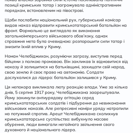
позиції кримських татар і загрожувала адміністративним
порядкам, встановленим на півострові.
Щоби послабити національний рух, губернський комісар
видав наказ відправити кримськотатарський батальйон на
фронт. Формально це виглядало як виконання
загальноімперського військового обов’язку, однак
справжня мета була очевидною: розпорошити сили татар і
знизити їхній вплив у Криму.
Номан Челебіджихан, розуміючи загрозу, виступив перед
бійцями з палкою промовою. Він закликав їх відмовитися від
наказу й залишитися на батьківщині, захищати свій народ,
свою землю й своє право на автономію. Солдати
дослухалися до лідера: батальйон залишився у Криму.
Ця непокора викликала люту реакцію влади. Уже за кілька
днів, 5 серпня 1917 року, Челебіджихана заарештували.
Йому закинули антиурядову агітацію серед
кримськотатарських солдатів і підбурення до невиконання
військових наказів. Але репресивні наміри уряду натрапили
на потужний спротив. Арешт Челебіджихана сколихнув
кримськотатарське суспільство: вибухнуло масове
обурення, люди вимагали негайного звільнення свого
духовного й національного лідера.