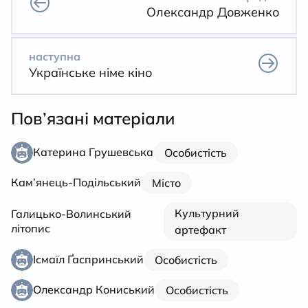
Олександр Довженко
наступна
Українське німе кіно
Пов’язані матеріали
Катерина Грушевська
Особистість
Кам’янець-Подільський
Місто
Культурний
Галицько-Волинський
літопис
артефакт
Ісмаїл Ґаспринський
Особистість
Олександр Кониський
Особистість