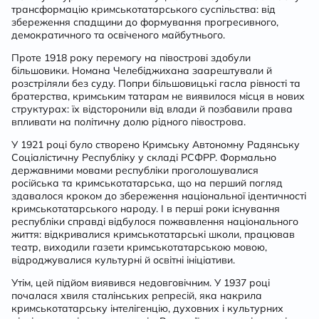
трансформацію кримськотатарського суспільства: від
збереження спадщини до формування прогресивного,
демократичного та освіченого майбутнього.
Проте 1918 року перемогу на півострові здобули
більшовики. Номана Челебіджихана заарештували й
розстріляли без суду. Попри більшовицькі гасла рівності та
братерства, кримським татарам не виявилося місця в нових
структурах: їх відсторонили від влади й позбавили права
впливати на політичну долю рідного півострова.
У 1921 році було створено Кримську Автономну Радянську
Соціалістичну Республіку у складі РСФРР. Формально
державними мовами республіки проголошувалися
російська та кримськотатарська, що на перший погляд
здавалося кроком до збереження національної ідентичності
кримськотатарського народу. І в перші роки існування
республіки справді відбулося пожвавлення національного
життя: відкривалися кримськотатарські школи, працював
театр, виходили газети кримськотатарською мовою,
відроджувалися культурні й освітні ініціативи.
Утім, цей підйом виявився недовговічним. У 1937 році
почалася хвиля сталінських репресій, яка накрила
кримськотатарську інтелігенцію, духовних і культурних