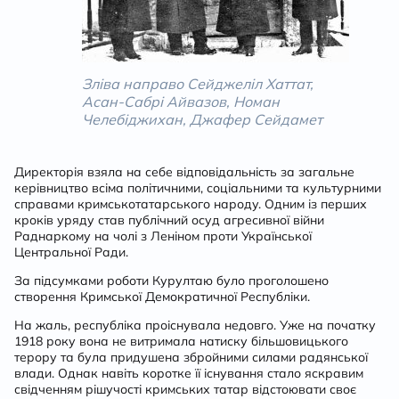
Зліва направо Сейджеліл Хаттат,
Асан-Сабрі Айвазов, Номан
Челебіджихан, Джафер Сейдамет
Директорія взяла на себе відповідальність за загальне
керівництво всіма політичними, соціальними та культурними
справами кримськотатарського народу. Одним із перших
кроків уряду став публічний осуд агресивної війни
Раднаркому на чолі з Леніном проти Української
Центральної Ради.
За підсумками роботи Курултаю було проголошено
створення Кримської Демократичної Республіки.
На жаль, республіка проіснувала недовго. Уже на початку
1918 року вона не витримала натиску більшовицького
терору та була придушена збройними силами радянської
влади. Однак навіть коротке її існування стало яскравим
свідченням рішучості кримських татар відстоювати своє