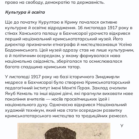
право на свободу, демократію та державність.
Культура й освіта
Ще до початку Курултаю в Криму почалося активне
культурне й освітнє відродження. 16 листопада 1917 року в
стінах Ханського палацу в Бахчисараї урочисто відкрився
перший національний кримськотатарський музей. Його
директор призначили етнографа й мистецтвознавця Усеїна
Боданинського. Цей музей одразу став не лише культурним,
а й політичним осередком, у якому формувалася нова
національна свідомість, зберігалася та осмислювалася
багата спадщина кримських татар.
У листопаді 1917 року на базі історичного Зинджирли
медресе в Бахчисараї було створено Кримськотатарський
педагогічний інститут імені Менґлі Ґерая. Заклад очолили
Якуб Кемаль та інші відомі діячі, які прагнули виховати нове
покоління вчителів — носіїв просвітницьких ідей і
національного духу. Одночасно відкрився Національний
художній технікум, який мав стати осередком розвитку
кримськотатарського мистецтва та традиційних ремесел.
У