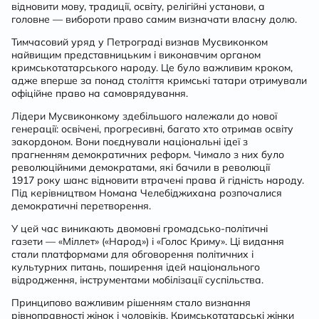
відновити мову, традиції, освіту, релігійні установи, а
головне — вибороти право самим визначати власну долю.
Тимчасовий уряд у Петрограді визнав Мусвиконком
найвищим представницьким і виконавчим органом
кримськотатарського народу. Це було важливим кроком,
адже вперше за понад століття кримські татари отримували
офіційне право на самоврядування.
Лідери Мусвиконкому здебільшого належали до нової
генерації: освічені, прогресивні, багато хто отримав освіту
закордоном. Вони поєднували національні ідеї з
прагненням демократичних реформ. Чимало з них було
революційними демократами, які бачили в революції
1917 року шанс відновити втрачені права й гідність народу.
Під керівництвом Номана Челебіджихана розпочалися
демократичні перетворення.
У цей час виникають двомовні громадсько-політичні
газети — «Міллет» («Народ») і «Голос Криму». Ці видання
стали платформами для обговорення політичних і
культурних питань, поширення ідей національного
відродження, інструментами мобілізації суспільства.
Принципово важливим рішенням стало визнання
рівноправності жінок і чоловіків. Кримськотатарські жінки