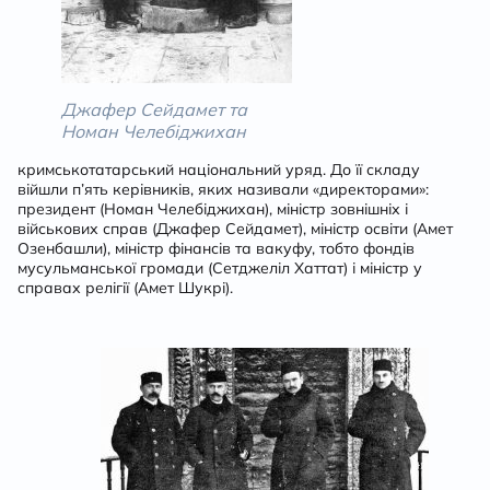
Джафер Сейдамет та
Номан Челебіджихан
кримськотатарський національний уряд. До її складу
війшли п’ять керівників, яких називали «директорами»:
президент (Номан Челебіджихан), міністр зовнішніх і
військових справ (Джафер Сейдамет), міністр освіти (Амет
Озенбашли), міністр фінансів та вакуфу, тобто фондів
мусульманської громади (Сетджеліл Хаттат) і міністр у
справах релігії (Амет Шукрі).