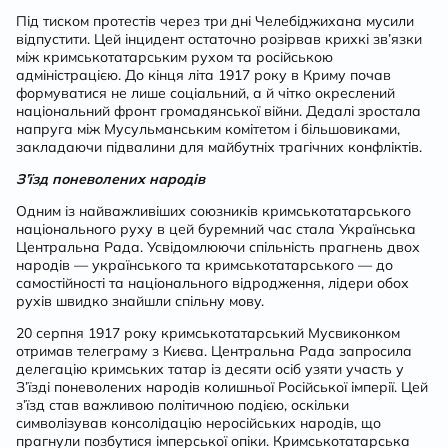
Під тиском протестів через три дні Челебіджихана мусили
відпустити. Цей інцидент остаточно розірвав крихкі зв’язки
між кримськотатарським рухом та російською
адміністрацією. До кінця літа 1917 року в Криму почав
формуватися не лише соціальний, а й чітко окреслений
національний фронт громадянської війни. Дедалі зростала
напруга між Мусульманським комітетом і більшовиками,
закладаючи підвалини для майбутніх трагічних конфліктів.
З’їзд поневолених народів
Одним із найважливіших союзників кримськотатарського
національного руху в цей буремний час стала Українська
Центральна Рада. Усвідомлюючи спільність прагнень двох
народів — українського та кримськотатарського — до
самостійності та національного відродження, лідери обох
рухів швидко знайшли спільну мову.
20 серпня 1917 року кримськотатарський Мусвиконком
отримав телеграму з Києва. Центральна Рада запросила
делегацію кримських татар із десяти осіб узяти участь у
З’їзді поневолених народів колишньої Російської імперії. Цей
з’їзд став важливою політичною подією, оскільки
символізував консолідацію неросійських народів, що
прагнули позбутися імперської опіки. Кримськотатарська