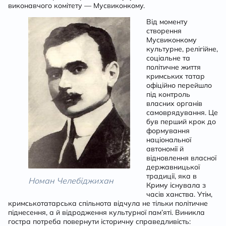
виконавчого комітету — Мусвиконкому.
Від моменту
створення
Мусвиконкому
культурне, релігійне,
соціальне та
політичне життя
кримських татар
офіційно перейшло
під контроль
власних органів
самоврядування. Це
був перший крок до
формування
національної
автономії й
відновлення власної
державницької
традиції, яка в
Номан Челебіджихан
Криму існувала з
часів ханства. Утім,
кримськотатарська спільнота відчула не тільки політичне
піднесення, а й відродження культурної пам’яті. Виникла
гостра потреба повернути історичну справедливість: