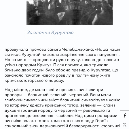
Засідання Курултаю
прозвучала промова самого Челебіджихана: «Наша нація
скликає Курултай не задля закріплення свого панування.
Наша мета — працювати рука в руку, голова до голови з
усіма народами Криму». Після промови, яка тривала
близько двох годин, було обрано президію Курултаю, що
означало початок нового розділу в політичному житті
кримськотатарського народу.
Над місцем, де мала сидіти президія, вивісили три
прапори — блакитний, зелений і червоний. Вони мали
глибокий символічний зміст: блакитний символізував націю
та історичну єдність кримських татар, зелений — іслам і
духовні традиції народу, а червоний — революцію та
прагнення до оновлення і свободи. Над цими прапорами
височіла золота тарак-тамга ханського роду Ґераїв —
сакральний знак державності й безперервності історичної