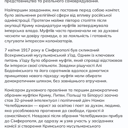
представництва та реального самоврядування.
Найпершим завданням, яке поставив перед собою комітет,
було звільнення релігійної сфери від впливу російської
адміністрації. Протягом майже півтора століття після
окупації Криму кандидатури муфтіїв затверджувала
імперська влада. Муфтіїв часто призначали не за духовні
чесноти чи довіру громади, а за лояльність і готовність
слугувати інтересам колонізаторів.
7 квітня 1917 року в Сімферополі був скликаний
Всекримський мусульманський з’їзд. Одним із ключових
питань з’їзду було обрання муфтія, який справді відстоював
би інтереси своєї спільноти. Завдяки рішучості Алі
Боданінського та його соратників вдалося домогтися
принципово нового підходу: муфтія мали обирати
демократичним шляхом, без зовнішнього втручання.
Комісаром духовного правління та першим демократично
обраним муфтієм Криму, Литви, Польщі та Білорусі заочно
став 32-річний інтелектуал і політичний діяч Номан
Челебіджихан — юрист за освітою і поет за духом, людина,
яка уособлювала прагнення до свободи, гідності й
самостійності. Невдовзі після обрання Челебіджихан прибув
до Сімферополя, де одразу ж узяв участь у засіданнях
комісії зі створення Кримського мусульманського