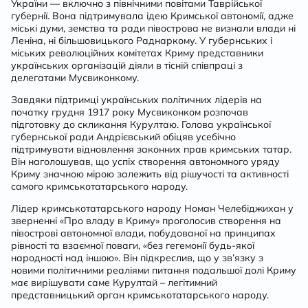
України — включно з північними повітами Таврійської
губернії. Вона підтримувала ідею Кримської автономії, адже
міські думи, земства та ради півострова не визнали влади ні
Леніна, ні більшовицького Раднаркому. У губернських і
міських революційних комітетах Криму представники
українських організацій діяли в тісній співпраці з
делегатами Мусвиконкому.
Завдяки підтримці українських політичних лідерів на
початку грудня 1917 року Мусвиконком розпочав
підготовку до скликання Курултаю. Голова української
губернської ради Андрієвський обіцяв усебічно
підтримувати відновлення законних прав кримських татар.
Він наголошував, що успіх створення автономного уряду
Криму значною мірою залежить від рішучості та активності
самого кримськотатарського народу.
Лідер кримськотатарського народу Номан Челебіджихан у
зверненні «Про владу в Криму» проголосив створення на
півострові автономної влади, побудованої на принципах
рівності та взаємної поваги, «без гегемонії будь-якої
народності над іншою». Він підкреслив, що у зв’язку з
новими політичними реаліями питання подальшої долі Криму
має вирішувати саме Курултай – легітимний
представницький орган кримськотатарського народу.