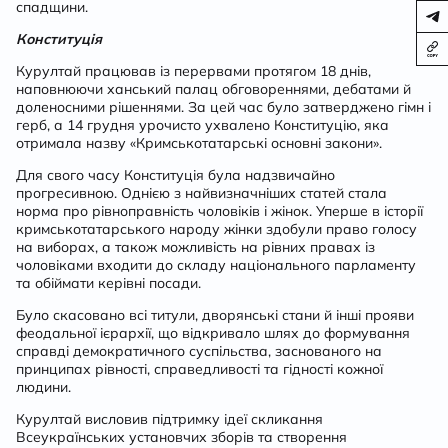
спадщини.
Конституція
Курултай працював із перервами протягом 18 днів,
наповнюючи ханський палац обговореннями, дебатами й
доленосними рішеннями. За цей час було затверджено гімн і
герб, а 14 грудня урочисто ухвалено Конституцію, яка
отримала назву «Кримськотатарські основні закони».
Для свого часу Конституція була надзвичайно
прогресивною. Однією з найвизначніших статей стала
норма про рівноправність чоловіків і жінок. Уперше в історії
кримськотатарського народу жінки здобули право голосу
на виборах, а також можливість на рівних правах із
чоловіками входити до складу національного парламенту
та обіймати керівні посади.
Було скасовано всі титули, дворянські стани й інші прояви
феодальної ієрархії, що відкривало шлях до формування
справді демократичного суспільства, заснованого на
принципах рівності, справедливості та гідності кожної
людини.
Курултай висловив підтримку ідеї скликання
Всеукраїнських установчих зборів та створення