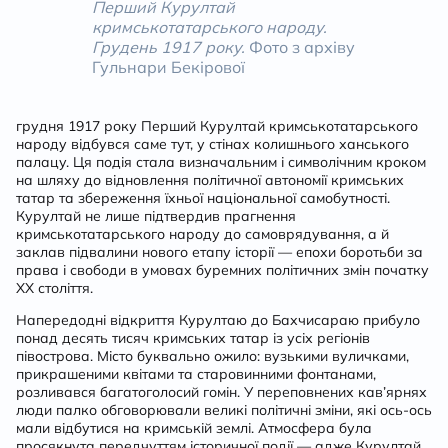
Перший Курултай
кримськотатарського народу.
Грудень 1917 року.
Фото з архіву
Гульнари Бекірової
грудня 1917 року Перший Курултай кримськотатарського
народу відбувся саме тут, у стінах колишнього ханського
палацу. Ця подія стала визначальним і символічним кроком
на шляху до відновлення політичної автономії кримських
татар та збереження їхньої національної самобутності.
Курултай не лише підтвердив прагнення
кримськотатарського народу до самоврядування, а й
заклав підвалини нового етапу історії — епохи боротьби за
права і свободи в умовах буремних політичних змін початку
ХХ століття.
Напередодні відкриття Курултаю до Бахчисараю прибуло
понад десять тисяч кримських татар із усіх регіонів
півострова. Місто буквально ожило: вузькими вуличками,
прикрашеними квітами та старовинними фонтанами,
розливався багатоголосий гомін. У переповнених кав’ярнях
люди палко обговорювали великі політичні зміни, які ось-ось
мали відбутися на кримській землі. Атмосфера була
просякнута передчуттям історичної події — адже Курултай