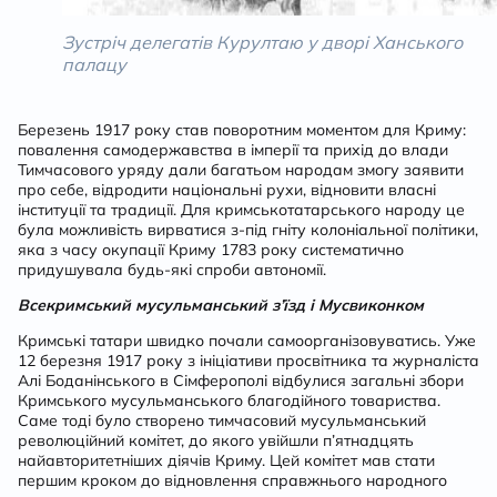
Зустріч делегатів Курултаю у дворі Ханського
палацу
Березень 1917 року став поворотним моментом для Криму:
повалення самодержавства в імперії та прихід до влади
Тимчасового уряду дали багатьом народам змогу заявити
про себе, відродити національні рухи, відновити власні
інституції та традиції. Для кримськотатарського народу це
була можливість вирватися з-під гніту колоніальної політики,
яка з часу окупації Криму 1783 року систематично
придушувала будь-які спроби автономії.
Всекримський мусульманський з’їзд і Мусвиконком
Кримські татари швидко почали самоорганізовуватись. Уже
12 березня 1917 року з ініціативи просвітника та журналіста
Алі Боданінського в Сімферополі відбулися загальні збори
Кримського мусульманського благодійного товариства.
Саме тоді було створено тимчасовий мусульманський
революційний комітет, до якого увійшли п’ятнадцять
найавторитетніших діячів Криму. Цей комітет мав стати
першим кроком до відновлення справжнього народного