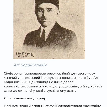
Алі Боданінський
Сімферополі запрацював революційний для свого часу
жіночий учительський інститут, засновником якого був Алі
Боданинський. Цей заклад не лише давав
кримськотатарським жінкам доступ до освіти, а й відкривав
шлях до активної участі в суспільному житті.
Більшовики і влада рад
Нові культурні й освітні інституції символізували масштабну