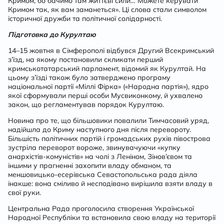
Кримом, бо бачимо там життєві сили… Можете керувати
Кримом так, як вам заманеться». Ці слова стали символом
історичної дружби та політичної солідарності.
Підготовка до Курултаю
14–15 жовтня в Сімферополі відбувся Другий Всекримський
з’їзд, на якому постановили скликати перший
кримськотатарський парламент, відомий як Курултай. На
цьому з’їзді також було затверджено програму
національної партії «Міллі Фірка» («Народна партія»), ядро
якої сформували перші особи Мусвиконкому, й ухвалено
закон, що регламентував порядок Курултаю.
Новина про те, що більшовики повалили Тимчасовий уряд,
надійшла до Криму наступного дня після перевороту.
Більшість політичних партій і громадських рухів півострова
зустріла переворот вороже, звинувачуючи «купку
анархістів-комуністів» на чолі з Леніном, Зінов’євом та
іншими у прагненні захопити владу обманом, та
меншовицько-есерівська Севастопольська рада діяла
інакше: вона сміливо й несподівано вирішила взяти владу в
свої руки.
Центральна Рада проголосила створення Української
Народної Республіки та встановила свою владу на території