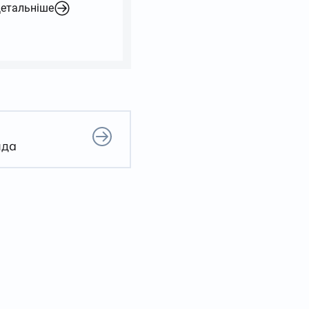
етальніше
йда