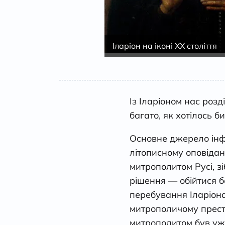
Іларіон на іконі ХХ століття
Із Іларіоном нас розд
багато, як хотілось 
Основне джерело інф
літописному оповідан
митрополитом Русі, з
рішення — обійтися б
перебування Іларіона
митрополичому престо
митрополитом був уж