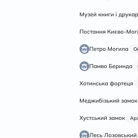
Музей книги і друка
Постання Києво-Моги
Петро Могила
О
Памво Беринда
Хотинська фортеця
Меджибізький замок
Хустський замок
Арх
Лесь Лозовський