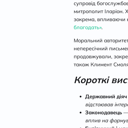
супровід богослужбов
митрополит Іларіон. 
зокрема, впливаючи 
благодать»
.
Моральний авторитет 
непересічний письмен
продовжували, зокрем
також Климент Смолят
Короткі ви
Державний діяч
відстоював інтер
Законодавець
вплив на формув