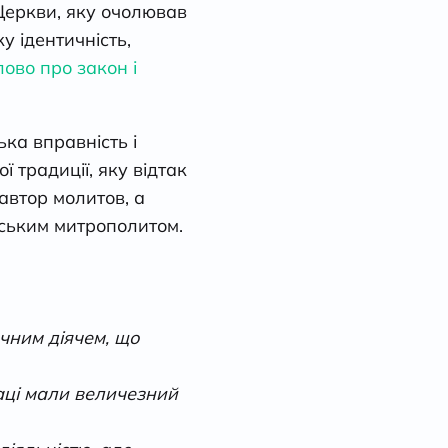
Церкви, яку очолював
у ідентичність,
лово про закон і
ька вправність і
традиції, яку відтак
автор молитов, а
уським митрополитом.
ичним діячем, що
раці мали величезний