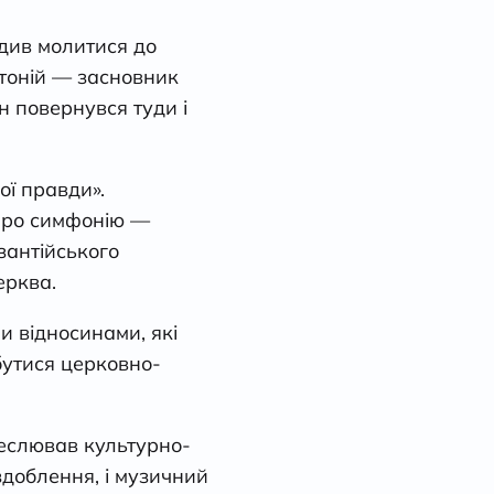
одив молитися до
нтоній — засновник
н повернувся туди і
ої правди».
 про симфонію —
ізантійського
ерква.
и відносинами, які
бутися церковно-
еслював культурно-
оздоблення, і музичний