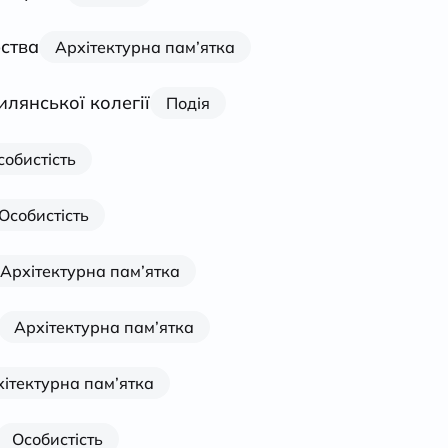
рства
Архітектурна пам’ятка
лянської колегії
Подія
собистість
Особистість
Архітектурна пам’ятка
Архітектурна пам’ятка
ітектурна пам’ятка
Особистість