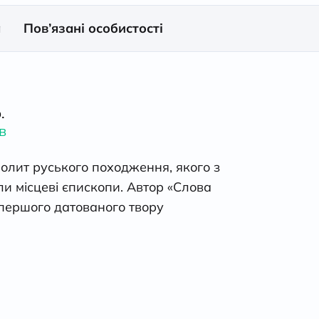
а
Пов’язані особистості
.
в
лит руського походження, якого з
ли місцеві єпископи. Автор «Слова
 першого датованого твору