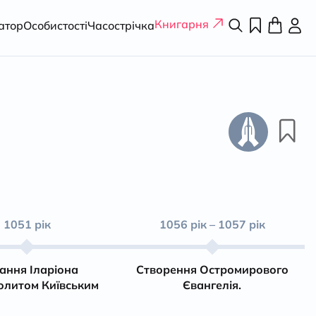
Книгарня
атор
Особистості
Часострічка
1051 рік
1056 рік – 1057 рік
ання Іларіона
Cтворення Остромирового
олитом Київським
Євангелія.