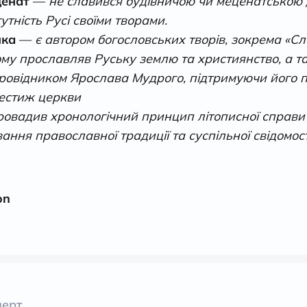
ценат
—
не славився будівничою чи меценатською д
тність Русі своїми творами.
ика
—
є автором богословських творів, зокрема «Сл
ому прославляв Руську землю та християнство, а т
ровідником Ярослава Мудрого, підтримуючи його п
естиж церкви
ровадив хронологічний принцип літописної справи
ння православної традиції та суспільної свідомост
on
перт