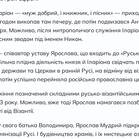
Іларіон — «муж добрий, і книжник, і пісник» — прих
згодом викопав там печеру, де потім подвизався А
я. Можливо, після митрополичого служіння Іларіо
сним зводом під іменем Никон.
 співавтор уставу Ярослава, що входить до «Руськ
льна плідна діяльність князя й Іларіона свідчать
держави та Церкви в ранній Русі, на відміну від в
потім успішно перейняла російська православна ц
жіння позначений складними русько-візантійським
3 року. Можливо, вже тоді Ярослав намагався поз
 від Візантії.
свого батька Володимира, Ярослав Мудрий підкр
янізації Русі. І будівництво храмів, і їх мистецьке 