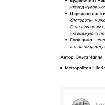
Будівничий і ме
утверджував могу
Церковна політ
благодать», у як
Став духовним п
утверджуючи пр
Спадщина –
зап
вплив на формува
Автор: Ольга Чапля
Metropolitan Hilari
Екс