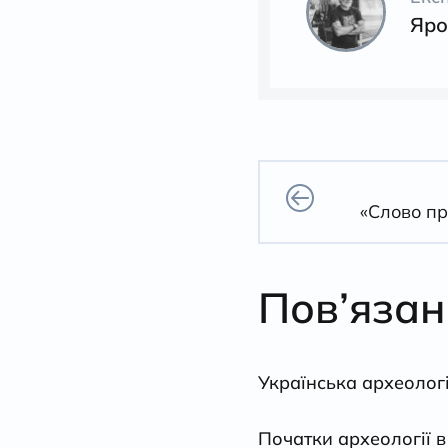
Яро
«Слово пр
Пов’язан
Українська археолог
Початки археології в