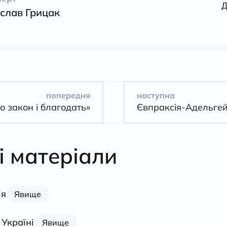
Д
слав Грицак
попередня
наступна
о закон і благодать»
Євпраксія-Адельге
і матеріали
ія
Явище
 Україні
Явище