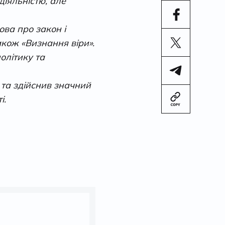
іяльністю, але
ова про закон і
акож «Визнання віри».
олітику та
 та здійснив значний
і
.