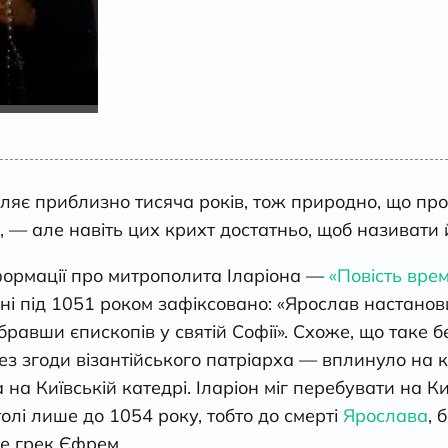
іляє приблизно тисяча років, тож природно, що про
би, — але навіть цих крихт достатньо, щоб називати
ормації про митрополита Іларіона —
«Повість врем
ні під 1051 роком зафіксовано: «Ярослав настано
ібравши єпископів у святій Софії». Схоже, що таке
ез згоди візантійського патріарха — вплинуло на 
 на Київській катедрі. Іларіон міг перебувати на К
лі лише до 1054 року, тобто до смерті
Ярослава
, 
е грек Єфрем.