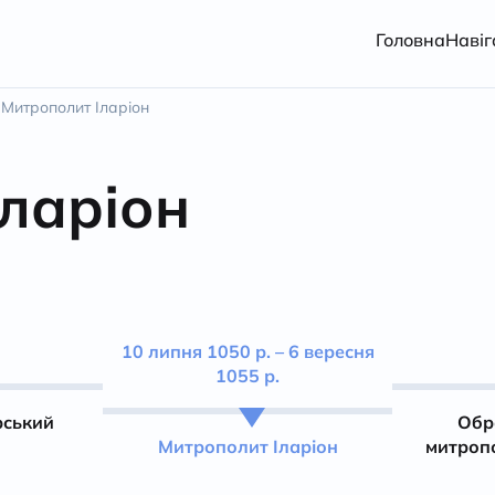
Головна
Навіг
Митрополит Іларіон
ларіон
10 липня 1050 р. – 6 вересня
1055 р.
рський
Обр
Митрополит Іларіон
митроп