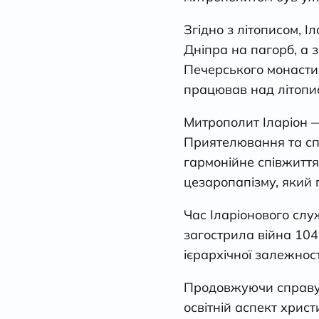
Згідно з літописом, 
Дніпра на пагорб, а 
Печерського монастир
працював над літопи
Митрополит Іларіон —
Приятелювання та спі
гармонійне співжиття 
цезаропапізму, який 
Час Іларіонового слу
загострила війна 104
ієрархічної залежності
Продовжуючи справу 
освітній аспект христи