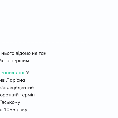
 нього відомо не так
 його першим.
енних літ»
. У
вив Ларіона
 безпрецедентне
короткий термін
иївському
бо 1055 року