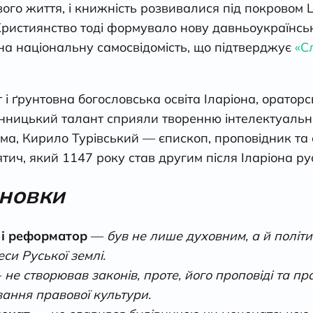
ого життя, і книжність розвивалися під покровом 
Християнство тоді формувало нову давньоукраїнськ
на національну самосвідомість, що підтверджує
«С
і ґрунтовна богословська освіта Іларіона, ораторс
ницький талант сприяли творенню інтелектуальної 
а, Кирило Турівський — єпископ, проповідник та 
ич, який 1147 року став другим після Іларіона р
сновки
 і реформатор
—
був не лише духовним, а й політ
еси Руської землі.
—
не створював законів, проте, його проповіді та п
ання правової культури.