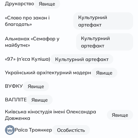
Друкарство
Явище
Культурний
«Слово про закон і
благодать»
артефакт
Культурний
Альманах «Семафор у
майбутнє»
артефакт
«97» (п’єса Куліша)
Культурний артефакт
Український архітектурний модерн
Явище
ВУФКУ
Явище
ВАПЛІТЕ
Явище
Київська кіностудія імені Олександра
Явище
Довженка
Раїса Троянкер
Особистість