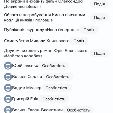
На екрани виходить фільм Олександра
Подія
Довженка «Земля»
Облога й пограбування Києва військами
Подія
коаліції князів і половців
Публікація журналу «Нова ґенерація»
Подія
Самогубство Миколи Хвильового
Подія
Друком виходить роман Юрія Яновського
Подія
«Майстер корабля»
Юрій Іллєнко
Особистість
Василь Седляр
Особистість
Вадим Меллер
Особистість
Григорій Епік
Особистість
Василь Еллан-Блакитний
Особистість