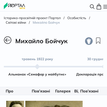
Історико-просвітній проект Портал
/
Особистість
/
Світові війни
/
Михайло Бойчук
Михайло Бойчук
травень 1922 року
30 грудня 1
Альманах «Семафор у майбутнє»
Декларація про 
Про
Пов’язані
Галерея
Відео
Пов’язані
Літерату
особистість
матеріали
особистості