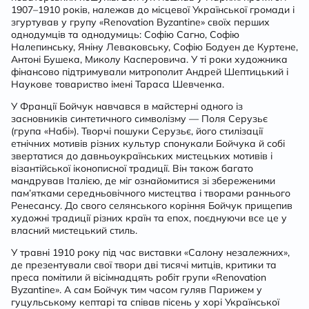
1907–1910 років, належав до місцевої Української громади і
згуртував у групу «Renovation Byzantine» своїх перших
однодумців та однодумиць: Софію Сагно, Софію
Налепинську, Яніну Леваковську, Софію Бодуен де Куртене,
Антоні Бушека, Миколу Касперовича. У ті роки художника
фінансово підтримували митрополит Андрей Шептицький і
Наукове товариство імені Тараса Шевченка.
У Франції Бойчук навчався в майстерні одного із
засновників синтетичного символізму — Поля Серузьє
(група «Набі»). Творчі пошуки Серузьє, його стилізації
етнічних мотивів різних культур спонукали Бойчука й собі
звертатися до давньоукраїнських мистецьких мотивів і
візантійської іконописної традиції. Він також багато
мандрував Італією, де міг ознайомитися зі збереженими
пам’ятками середньовічного мистецтва і творами раннього
Ренесансу. До свого селянського коріння Бойчук прищепив
художні традиції різних країн та епох, поєднуючи все це у
власний мистецький стиль.
У травні 1910 року під час виставки «Салону незалежних»,
де презентували свої твори дві тисячі митців, критики та
преса помітили й вісімнадцять робіт групи «Renovation
Byzantine». А сам Бойчук тим часом гуляв Парижем у
гуцульському кептарі та співав пісень у хорі Української