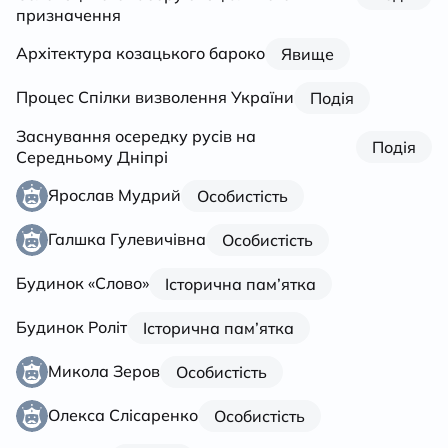
призначення
Архітектура козацького бароко
Явище
Процес Спілки визволення України
Подія
Заснування осередку русів на
Подія
Середньому Дніпрі
Ярослав Мудрий
Особистість
Галшка Гулевичівна
Особистість
Будинок «Слово»
Історична пам’ятка
Будинок Роліт
Історична пам’ятка
Микола Зеров
Особистість
Олекса Слісаренко
Особистість