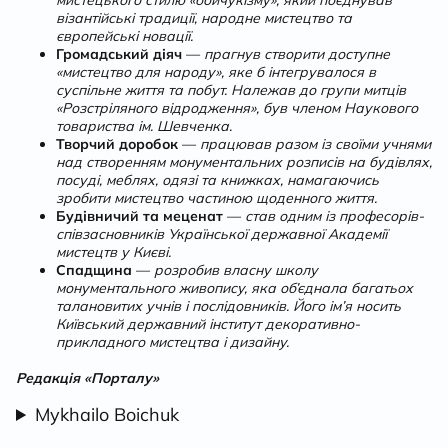
мистецького стилю «бойчукізму», який поєднував
візантійські традиції, народне мистецтво та
європейські новації.
Громадський діяч
—
прагнув створити доступне
«мистецтво для народу», яке б інтегрувалося в
суспільне життя та побут. Належав до групи митців
«Розстріляного відродження», був членом Наукового
товариства ім. Шевченка.
Творчий доробок
—
працював разом із своїми учнями
над створенням монументальних розписів на будівлях,
посуді, меблях, одязі та книжках, намагаючись
зробити мистецтво частиною щоденного життя.
Будівничий та меценат
—
став одним із професорів-
співзасновників Української державної Академії
мистецтв у Києві.
Спадщина
—
розробив власну школу
монументального живопису, яка об’єднала багатьох
талановитих учнів і послідовників. Його ім’я носить
Київський державний інститут декоративно-
прикладного мистецтва і дизайну.
Редакція «Порталу»
Mykhailo Boichuk