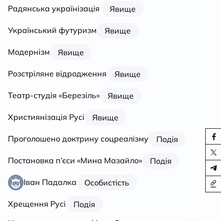
Радянська українізація
Явище
Український футуризм
Явище
Модернізм
Явище
Розстріляне відродження
Явище
Театр-студія «Березіль»
Явище
Християнізація Русі
Явище
Проголошено доктрину соцреалізму
Подія
Постановка п’єси «Мина Мазайло»
Подія
Іван Падалка
Особистість
Хрещення Русі
Подія