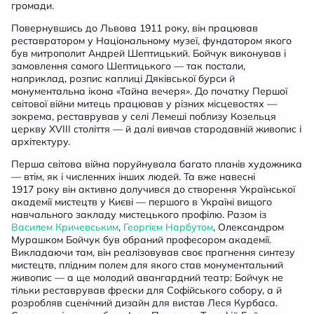
громади.
Повернувшись до Львова 1911 року, він працював
реставратором у Національному музеї, фундатором якого
був митрополит Андрей Шептицький. Бойчук виконував і
замовлення самого Шептицького — так постали,
наприклад, розпис каплиці Дяківської бурси й
монументальна ікона «Тайна вечеря». До початку Першої
світової війни митець працював у різних місцевостях —
зокрема, реставрував у селі Лемеші поблизу Козельця
церкву ХVІІІ століття — й далі вивчав стародавній живопис і
архітектуру.
Перша світова війна поруйнувала багато планів художника
— втім, як і численних інших людей. Та вже навесні
1917 року він активно долучився до створення Української
академії мистецтв у Києві — першого в Україні вищого
навчального закладу мистецького профілю. Разом із
Василем Кричевським
,
Георгієм Нарбутом
, Олександром
Мурашком Бойчук був обраний професором академії.
Викладаючи там, він реалізовував своє прагнення синтезу
мистецтв, плідним полем для якого став монументальний
живопис — а ще молодий авангардний театр: Бойчук не
тільки реставрував фрески для Софійського собору, а й
розробляв сценічний дизайн для вистав Леся Курбаса.