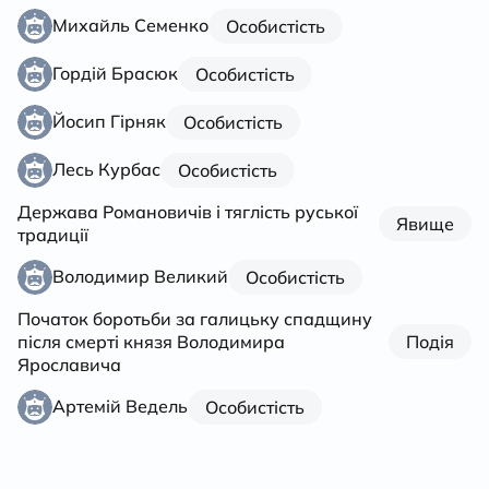
Михайль Семенко
Особистість
Гордій Брасюк
Особистість
Йосип Гірняк
Особистість
Лесь Курбас
Особистість
Держава Романовичів і тяглість руської
Явище
традиції
Володимир Великий
Особистість
Початок боротьби за галицьку спадщину
після смерті князя Володимира
Подія
Ярославича
Артемій Ведель
Особистість