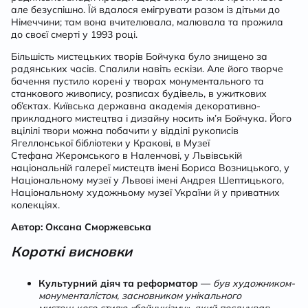
але безуспішно. Їй вдалося емігрувати разом із дітьми до
Німеччини; там вона вчителювала, малювала та прожила
до своєї смерті у 1993 році.
Більшість мистецьких творів Бойчука було знищено за
радянських часів. Спалили навіть ескізи. Але його творче
бачення пустило корені у творах монументального та
станкового живопису, розписах будівель, в ужиткових
об’єктах. Київська державна академія декоративно-
прикладного мистецтва і дизайну носить ім’я Бойчука. Його
вцілілі твори можна побачити у відділі рукописів
Ягеллонської бібліотеки у Кракові, в Музеї
Стефана Жеромського в Наленчові, у Львівській
національній галереї мистецтв імені Бориса Возницького, у
Національному музеї у Львові імені Андрея Шептицького,
Національному художньому музеї України й у приватних
колекціях.
Автор: Оксана Сморжевська
Короткі висновки
Культурний діяч та реформатор
—
був художником-
монументалістом, засновником унікального