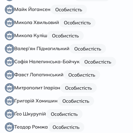
Майк Йогансен
Особистість
Микола Хвильовий
Особистість
Микола Куліш
Особистість
Валер’ян Підмогильний
Особистість
Софія Налепинська-Бойчук
Особистість
Фавст Лопатинський
Особистість
Митрополит Іларіон
Особистість
Григорій Хомишин
Особистість
Ґео Шкурупій
Особистість
Теодор Ромжа
Особистість