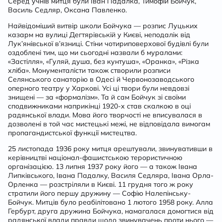
Серед учнів митця були Іван Падалка, Тимофій Бойчук,
Василь Седляр, Оксана Павленко.
Найвідоміший витвір школи Бойчука — розпис Луцьких
казарм на вулиці Дегтярівській у Києві, неподалік від
Лук’янівської в’язниці. Стіни чотириповерхової будівлі були
оздоблені тим, що ми сьогодні назвали б муралами:
«Застілля», «Гуляй, душа, без кунтуша», «Оранка», «Різка
хліба». Монументалісти також створили розписи
Селянського санаторію в Одесі й Червонозаводського
оперного театру у Харкові. Усі ці твори були невдовзі
знищені — за «формалізм». Та й сам Бойчук зі своїми
сподвижниками наприкінці 1920-х став скалкою в оці
радянської влади. Мова його творчості не вписувалася в
дозволені в той час мистецькі межі, не відповідала вимогам
пропагандистської функції мистецтва.
25 листопада 1936 року митця арештували, звинувативши в
керівництві націонал-фашистською терористичною
організацією. 13 липня 1937 року його — а також Івана
Липківського, Івана Падалку, Василя Седляра, Івана Орла-
Орленка — розстріляли в Києві. 11 грудня того ж року
стратили його першу дружину — Софію Налепінську-
Бойчук. Митців було реабілітовано 1 лютого 1958 року. Алла
Гербурт, друга дружина Бойчука, намагалася домогтися від
радянської влади правди щодо звинувачень проти нього —