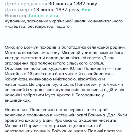
Дата народження:
30 жовтня 1882 року
Дата смерті:
13 липня 1937 року,
Київ
Навігатор:
Світові війни
Художник, засновник української школи монументального
мистецтва, реставратор, педагог.
Михайло Бойчук походив із багатодітної селянської родини.
Малювати любив змалечку. Місцевий учитель помітив його
хист до мистецтва й подав до львівської газети «Діло»
оголошення про талановитого сільського хлопця.
Оголошення побачив художник Юліан Панькевич — і так
Михайло в 16 років став його учнем й познайомився з
іконописом, книжковою мініатюрою, візантійським
живописом. Це справді була доля: Панькевич у той час чи
не єдиний із українських художників наважився відійти від
канонів і зобразити Ісуса Христа й Богородицю у
вишиванках.
Навчання в Панькевича стало першою, але вкрай
важливою сходинкою в мистецькій освіті Бойчука. Далі були
приватна школа у Відні, Краківська академія мистецтв,
Мюнхен і Париж — центри мистецького життя й
новаторських пошуків. Бойчук мешкав у Парижі протягом